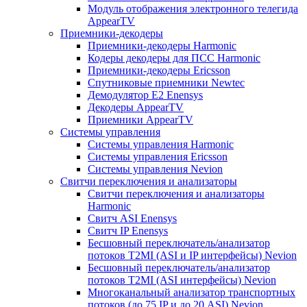
Модуль отображения электронного телегида
AppearTV
Приемники-декодеры
Приемники-декодеры Harmonic
Кодеры декодеры для ПСС Harmonic
Приемники-декодеры Ericsson
Спутниковые приемники Newtec
Демодулятор Е2 Enensys
Декодеры AppearTV
Приемники AppearTV
Системы управления
Cистемы управления Harmonic
Cистемы управления Ericsson
Cистемы управления Nevion
Свитчи переключения и анализаторы
Свитчи переключения и анализаторы
Harmonic
Свитч ASI Enensys
Свитч IP Enensys
Бесшовный переключатель/анализатор
потоков T2MI (ASI и IP интерфейсы) Nevion
Бесшовный переключатель/анализатор
потоков T2MI (ASI интерфейсы) Nevion
Многоканальный анализатор транспортных
потоков (до 75 IP и до 20 ASI) Nevion