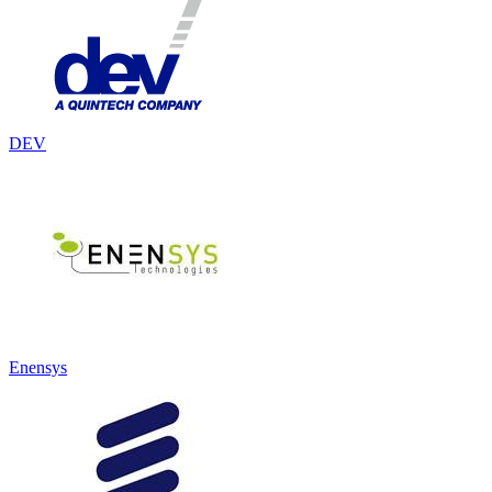
DEV
Enensys