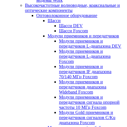
модемы Work
Высокочастотные волноводные, коаксиальные и
оптические компоненты
Оптоволоконное оборудование
Шасси
Шасси DEV
Шасси Foxcom
Модули приемников и передатчиков
Модули приемников и
передатчиков L-диапазона DEV
Модули приемников и
передатчиков L-диапазона
Foxcom
Модули приемников и
передатчиков IF диапазона
70/140 МГц Foxcom
Модули приемников и
передатчиков диапазона
Wideband Foxcom
Модули приемников и
передатчиков сигнала опорной
частоты 10 МГц Foxcom
Модули Gold приемников и
передатчиков сигналов C/Ku
диапазона Foxcom