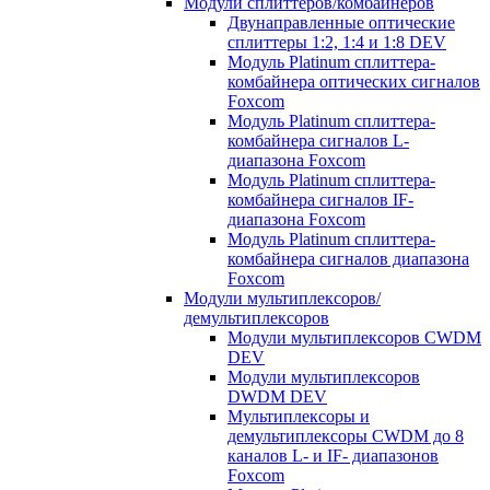
Модули сплиттеров/комбайнеров
Двунаправленные оптические
сплиттеры 1:2, 1:4 и 1:8 DEV
Модуль Platinum cплиттера-
комбайнера оптических сигналов
Foxcom
Модуль Platinum сплиттера-
комбайнера сигналов L-
диапазона Foxcom
Модуль Platinum сплиттера-
комбайнера сигналов IF-
диапазона Foxcom
Модуль Platinum сплиттера-
комбайнера сигналов диапазона
Foxcom
Модули мультиплексоров/
демультиплексоров
Модули мультиплексоров CWDM
DEV
Модули мультиплексоров
DWDM DEV
Мультиплексоры и
демультиплексоры CWDM до 8
каналов L- и IF- диапазонов
Foxcom