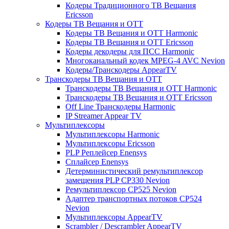
Кодеры Традиционного ТВ Вещания
Ericsson
Кодеры ТВ Вещания и ОТТ
Кодеры ТВ Вещания и ОТТ Harmonic
Кодеры ТВ Вещания и ОТТ Ericsson
Кодеры декодеры для ПСС Harmonic
Многоканальный кодек MPEG-4 AVC Nevion
Кодеры/Транскодеры AppearTV
Транскодеры ТВ Вещания и ОТТ
Транскодеры ТВ Вещания и ОТТ Harmonic
Транскодеры ТВ Вещания и ОТТ Ericsson
Off Line Транскодеры Harmonic
IP Streamer Appear TV
Мультиплексоры
Мультиплексоры Harmonic
Мультиплексоры Ericsson
PLP Реплейсер Enensys
Сплайсер Enensys
Детерминистический ремультиплексор
замещения PLP CP330 Nevion
Ремультиплексор CP525 Nevion
Адаптер транспортных потоков CP524
Nevion
Мультиплексоры AppearTV
Scrambler / Descrambler AppearTV