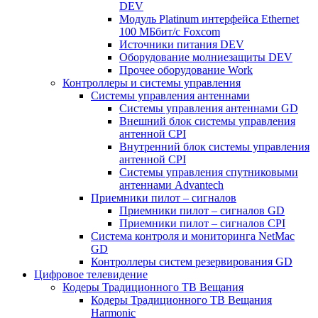
DEV
Модуль Platinum интерфейса Ethernet
100 МБбит/с Foxcom
Источники питания DEV
Оборудование молниезащиты DEV
Прочее оборудование Work
Контроллеры и системы управления
Системы управления антеннами
Системы управления антеннами GD
Внешний блок системы управления
антенной CPI
Внутренний блок системы управления
антенной CPI
Системы управления спутниковыми
антеннами Advantech
Приемники пилот – сигналов
Приемники пилот – сигналов GD
Приемники пилот – сигналов CPI
Система контроля и мониторинга NetMac
GD
Контроллеры систем резервирования GD
Цифровое телевидение
Кодеры Традиционного ТВ Вещания
Кодеры Традиционного ТВ Вещания
Harmonic