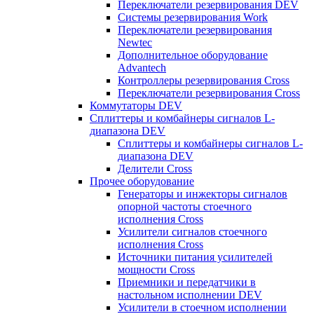
Переключатели резервирования DEV
Системы резервирования Work
Переключатели резервирования
Newtec
Дополнительное оборудование
Advantech
Контроллеры резервирования Cross
Переключатели резервирования Cross
Коммутаторы DEV
Сплиттеры и комбайнеры сигналов L-
диапазона DEV
Сплиттеры и комбайнеры сигналов L-
диапазона DEV
Делители Cross
Прочее оборудование
Генераторы и инжекторы сигналов
опорной частоты стоечного
исполнения Cross
Усилители сигналов стоечного
исполнения Cross
Источники питания усилителей
мощности Cross
Приемники и передатчики в
настольном исполнении DEV
Усилители в стоечном исполнении