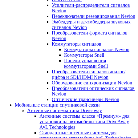
Усилители-распределители сигналов
Nevion
Переключатели резервирования Nevion
Эмбеддеры и де-эмбеддеры звуковых
сигналов Nevion
Преобразователи формата сигналов
Nevion
Коммутаторы сигналов
Коммутаторы сигналов Nevion
Коммутаторы Snell
Панели управления
коммутаторами Snell
Преобразователи сигналов аналог/
цифра и SDI/HDMI Nevion
Оборудование синхронизации Nevion
Преобразователи оптических сигналов
Nevion
Оптические трансиверы Nevion
Мобильные станции спутниковой связи
Антенные системы типа Driveaway
Антенные системы класса «Премиум» для
установки на автомобили типа DriveAway
AvL Technologies
Стандартные антенные системы для