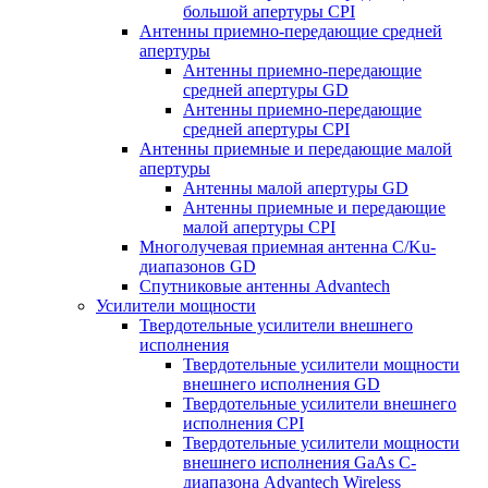
большой апертуры CPI
Антенны приемно-передающие средней
апертуры
Антенны приемно-передающие
средней апертуры GD
Антенны приемно-передающие
средней апертуры CPI
Антенны приемные и передающие малой
апертуры
Антенны малой апертуры GD
Антенны приемные и передающие
малой апертуры CPI
Многолучевая приемная антенна С/Ku-
диапазонов GD
Спутниковые антенны Advantech
Усилители мощности
Твердотельные усилители внешнего
исполнения
Твердотельные усилители мощности
внешнего исполнения GD
Твердотельные усилители внешнего
исполнения CPI
Твердотельные усилители мощности
внешнего исполнения GaAs С-
диапазона Advantech Wireless