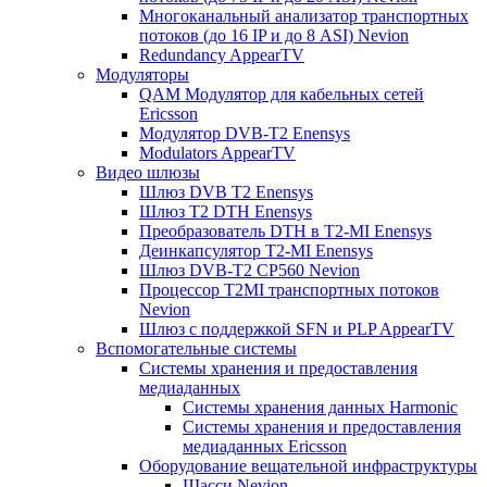
Многоканальный анализатор транспортных
потоков (до 16 IP и до 8 ASI) Nevion
Redundancy AppearTV
Модуляторы
QAM Модулятор для кабельных сетей
Ericsson
Модулятор DVB-T2 Enensys
Modulators AppearTV
Видео шлюзы
Шлюз DVB T2 Enensys
Шлюз T2 DTH Enensys
Преобразователь DTH в T2-MI Enensys
Деинкапсулятор T2-MI Enensys
Шлюз DVB-T2 CP560 Nevion
Процессор T2MI транспортных потоков
Nevion
Шлюз с поддержкой SFN и PLP AppearTV
Вспомогательные системы
Системы хранения и предоставления
медиаданных
Системы хранения данных Harmonic
Системы хранения и предоставления
медиаданных Ericsson
Оборудование вещательной инфраструктуры
Шасси Nevion