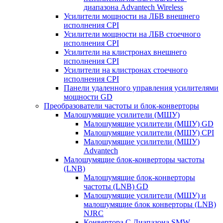
диапазона Advantech Wireless
Усилители мощности на ЛБВ внешнего
исполнения CPI
Усилители мощности на ЛБВ стоечного
исполнения CPI
Усилители на клистронах внешнего
исполнения CPI
Усилители на клистронах стоечного
исполнения CPI
Панели удаленного управления усилителями
мощности GD
Преобразователи частоты и блок-конверторы
Малошумящие усилители (МШУ)
Малошумящие усилители (МШУ) GD
Малошумящие усилители (МШУ) CPI
Малошумящие усилители (МШУ)
Advantech
Малошумящие блок-конверторы частоты
(LNB)
Малошумящие блок-конверторы
частоты (LNB) GD
Малошумящие усилители (МШУ) и
малошумящие блок конверторы (LNB)
NJRC
Конвертора C Диапазона SMW