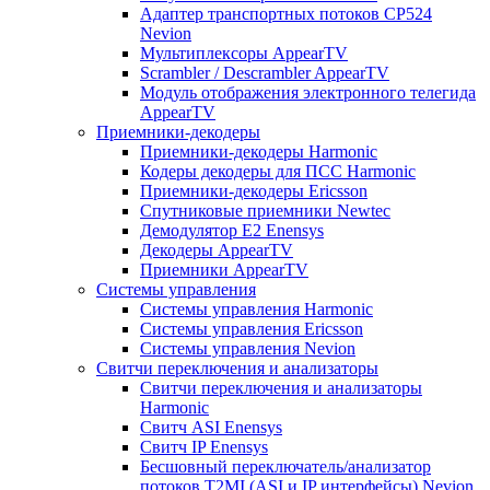
Адаптер транспортных потоков CP524
Nevion
Мультиплексоры AppearTV
Scrambler / Descrambler AppearTV
Модуль отображения электронного телегида
AppearTV
Приемники-декодеры
Приемники-декодеры Harmonic
Кодеры декодеры для ПСС Harmonic
Приемники-декодеры Ericsson
Спутниковые приемники Newtec
Демодулятор Е2 Enensys
Декодеры AppearTV
Приемники AppearTV
Системы управления
Cистемы управления Harmonic
Cистемы управления Ericsson
Cистемы управления Nevion
Свитчи переключения и анализаторы
Свитчи переключения и анализаторы
Harmonic
Свитч ASI Enensys
Свитч IP Enensys
Бесшовный переключатель/анализатор
потоков T2MI (ASI и IP интерфейсы) Nevion