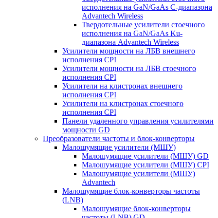
исполнения на GaN/GaAs С-диапазона
Advantech Wireless
Твердотельные усилители стоечного
исполнения на GaN/GaAs Ku-
диапазона Advantech Wireless
Усилители мощности на ЛБВ внешнего
исполнения CPI
Усилители мощности на ЛБВ стоечного
исполнения CPI
Усилители на клистронах внешнего
исполнения CPI
Усилители на клистронах стоечного
исполнения CPI
Панели удаленного управления усилителями
мощности GD
Преобразователи частоты и блок-конверторы
Малошумящие усилители (МШУ)
Малошумящие усилители (МШУ) GD
Малошумящие усилители (МШУ) CPI
Малошумящие усилители (МШУ)
Advantech
Малошумящие блок-конверторы частоты
(LNB)
Малошумящие блок-конверторы
частоты (LNB) GD