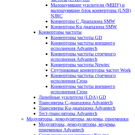
Малошумящие усилители (МШУ) и
малошумящие блок конверторы (LNB)
NJRC
Конвертора C Диапазона SMW
Конвертора Ku диапазона SMW
Конверторы частоты
Конверторы частоты GD
Конверторы частоты внешнего
исполнения Advantech
Конверторы частоты стоечного
исполнения Advantech
Конверторы частоты Newtec
Спутниковые конверторы частот Work
Конверторы частоты стоечного
исполнения Cross
Конверторы частоты внешнего
исполнения Cross
Линейные усилители (LDA) GD
Трансиверы С-диапазона Advantech
Трансиверы Ku-диапазона Advantech
Тест-трансляторы Advantech
Модуляторы, демодуляторы, модемы, приемники
Модуляторы, демодуляторы, модемы,
приемники Advantech