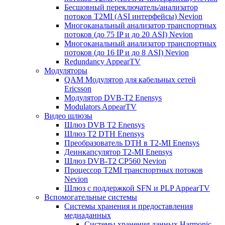
Бесшовный переключатель/анализатор
потоков T2MI (ASI интерфейсы) Nevion
Многоканальный анализатор транспортных
потоков (до 75 IP и до 20 ASI) Nevion
Многоканальный анализатор транспортных
потоков (до 16 IP и до 8 ASI) Nevion
Redundancy AppearTV
Модуляторы
QAM Модулятор для кабельных сетей
Ericsson
Модулятор DVB-T2 Enensys
Modulators AppearTV
Видео шлюзы
Шлюз DVB T2 Enensys
Шлюз T2 DTH Enensys
Преобразователь DTH в T2-MI Enensys
Деинкапсулятор T2-MI Enensys
Шлюз DVB-T2 CP560 Nevion
Процессор T2MI транспортных потоков
Nevion
Шлюз с поддержкой SFN и PLP AppearTV
Вспомогательные системы
Системы хранения и предоставления
медиаданных
Системы хранения данных Harmonic