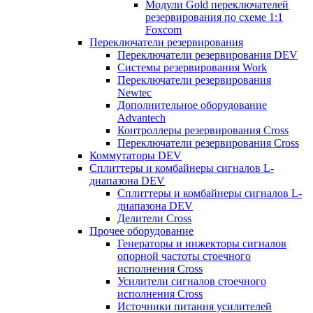
Модули Gold переключателей
резервирования по схеме 1:1
Foxcom
Переключатели резервирования
Переключатели резервирования DEV
Системы резервирования Work
Переключатели резервирования
Newtec
Дополнительное оборудование
Advantech
Контроллеры резервирования Cross
Переключатели резервирования Cross
Коммутаторы DEV
Сплиттеры и комбайнеры сигналов L-
диапазона DEV
Сплиттеры и комбайнеры сигналов L-
диапазона DEV
Делители Cross
Прочее оборудование
Генераторы и инжекторы сигналов
опорной частоты стоечного
исполнения Cross
Усилители сигналов стоечного
исполнения Cross
Источники питания усилителей