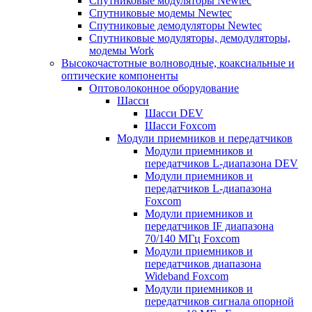
Спутниковые модуляторы Newtec
Спутниковые модемы Newtec
Спутниковые демодуляторы Newtec
Спутниковые модуляторы, демодуляторы,
модемы Work
Высокочастотные волноводные, коаксиальные и
оптические компоненты
Оптоволоконное оборудование
Шасси
Шасси DEV
Шасси Foxcom
Модули приемников и передатчиков
Модули приемников и
передатчиков L-диапазона DEV
Модули приемников и
передатчиков L-диапазона
Foxcom
Модули приемников и
передатчиков IF диапазона
70/140 МГц Foxcom
Модули приемников и
передатчиков диапазона
Wideband Foxcom
Модули приемников и
передатчиков сигнала опорной