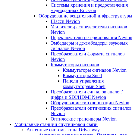
Системы хранения и предоставления
медиаданных Ericsson
Оборудование вещательной инфраструктуры
Шасси Nevion
Усилители-распределители сигналов
Nevion
Переключатели резервирования Nevion
Эмбеддеры и де-эмбеддеры звуковых
сигналов Nevion
Преобразователи формата сигналов
Nevion
Коммутаторы сигналов
Коммутаторы сигналов Nevion
Коммутаторы Snell
Панели управления
коммутаторами Snell
Преобразователи сигналов аналог/
цифра и SDI/HDMI Nevion
Оборудование синхронизации Nevion
Преобразователи оптических сигналов
Nevion
Оптические трансиверы Nevion
Мобильные станции спутниковой связи
Антенные системы типа Driveaway