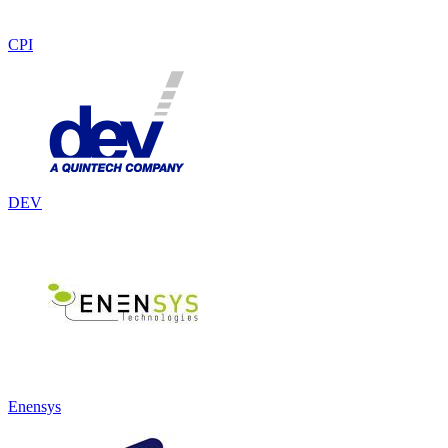
CPI
DEV
Enensys