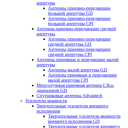
апертуры
Антенны приемно-передающие
большой апертуры GD
Антенны приемно-передающие
большой апертуры CPI
Антенны приемно-передающие средней
апертуры
Антенны приемно-передающие
средней апертуры GD
Антенны приемно-передающие
средней апертуры CPI
Антенны приемные и передающие малой
апертуры
Антенны малой апертуры GD
Антенны приемные и передающие
малой апертуры CPI
Многолучевая приемная антенна С/Ku-
диапазонов GD
Спутниковые антенны Advantech
Усилители мощности
Твердотельные усилители внешнего
исполнения
Твердотельные усилители мощности
внешнего исполнения GD
Твердотельные усилители внешнего