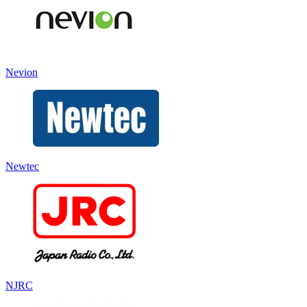
Nevion
Newtec
NJRC