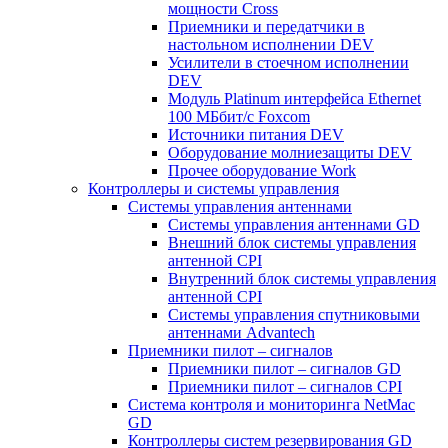
мощности Cross
Приемники и передатчики в
настольном исполнении DEV
Усилители в стоечном исполнении
DEV
Модуль Platinum интерфейса Ethernet
100 МБбит/с Foxcom
Источники питания DEV
Оборудование молниезащиты DEV
Прочее оборудование Work
Контроллеры и системы управления
Системы управления антеннами
Системы управления антеннами GD
Внешний блок системы управления
антенной CPI
Внутренний блок системы управления
антенной CPI
Системы управления спутниковыми
антеннами Advantech
Приемники пилот – сигналов
Приемники пилот – сигналов GD
Приемники пилот – сигналов CPI
Система контроля и мониторинга NetMac
GD
Контроллеры систем резервирования GD