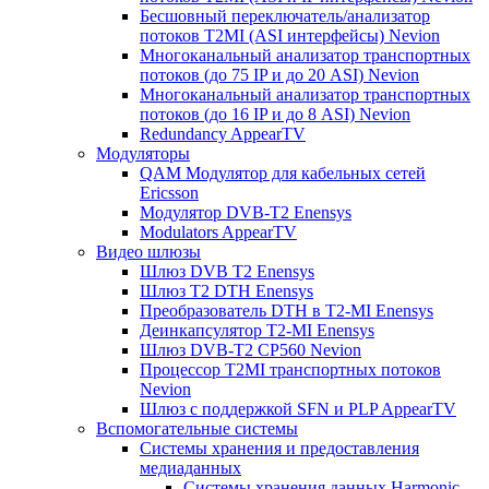
Бесшовный переключатель/анализатор
потоков T2MI (ASI интерфейсы) Nevion
Многоканальный анализатор транспортных
потоков (до 75 IP и до 20 ASI) Nevion
Многоканальный анализатор транспортных
потоков (до 16 IP и до 8 ASI) Nevion
Redundancy AppearTV
Модуляторы
QAM Модулятор для кабельных сетей
Ericsson
Модулятор DVB-T2 Enensys
Modulators AppearTV
Видео шлюзы
Шлюз DVB T2 Enensys
Шлюз T2 DTH Enensys
Преобразователь DTH в T2-MI Enensys
Деинкапсулятор T2-MI Enensys
Шлюз DVB-T2 CP560 Nevion
Процессор T2MI транспортных потоков
Nevion
Шлюз с поддержкой SFN и PLP AppearTV
Вспомогательные системы
Системы хранения и предоставления
медиаданных
Системы хранения данных Harmonic