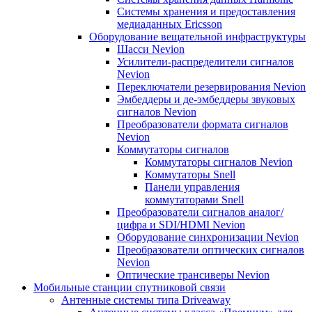
Системы хранения и предоставления
медиаданных Ericsson
Оборудование вещательной инфраструктуры
Шасси Nevion
Усилители-распределители сигналов
Nevion
Переключатели резервирования Nevion
Эмбеддеры и де-эмбеддеры звуковых
сигналов Nevion
Преобразователи формата сигналов
Nevion
Коммутаторы сигналов
Коммутаторы сигналов Nevion
Коммутаторы Snell
Панели управления
коммутаторами Snell
Преобразователи сигналов аналог/
цифра и SDI/HDMI Nevion
Оборудование синхронизации Nevion
Преобразователи оптических сигналов
Nevion
Оптические трансиверы Nevion
Мобильные станции спутниковой связи
Антенные системы типа Driveaway