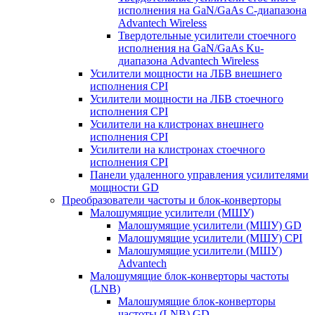
исполнения на GaN/GaAs С-диапазона
Advantech Wireless
Твердотельные усилители стоечного
исполнения на GaN/GaAs Ku-
диапазона Advantech Wireless
Усилители мощности на ЛБВ внешнего
исполнения CPI
Усилители мощности на ЛБВ стоечного
исполнения CPI
Усилители на клистронах внешнего
исполнения CPI
Усилители на клистронах стоечного
исполнения CPI
Панели удаленного управления усилителями
мощности GD
Преобразователи частоты и блок-конверторы
Малошумящие усилители (МШУ)
Малошумящие усилители (МШУ) GD
Малошумящие усилители (МШУ) CPI
Малошумящие усилители (МШУ)
Advantech
Малошумящие блок-конверторы частоты
(LNB)
Малошумящие блок-конверторы
частоты (LNB) GD