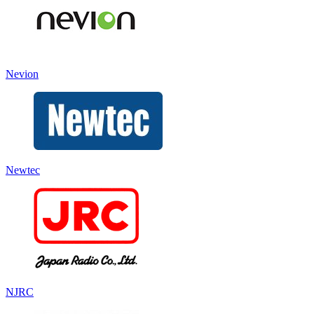
Nevion
Newtec
NJRC