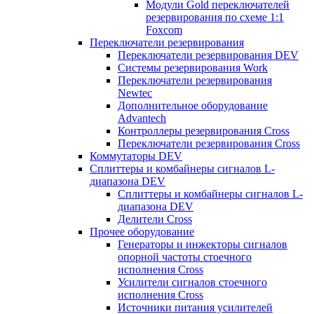
Модули Gold переключателей
резервирования по схеме 1:1
Foxcom
Переключатели резервирования
Переключатели резервирования DEV
Системы резервирования Work
Переключатели резервирования
Newtec
Дополнительное оборудование
Advantech
Контроллеры резервирования Cross
Переключатели резервирования Cross
Коммутаторы DEV
Сплиттеры и комбайнеры сигналов L-
диапазона DEV
Сплиттеры и комбайнеры сигналов L-
диапазона DEV
Делители Cross
Прочее оборудование
Генераторы и инжекторы сигналов
опорной частоты стоечного
исполнения Cross
Усилители сигналов стоечного
исполнения Cross
Источники питания усилителей