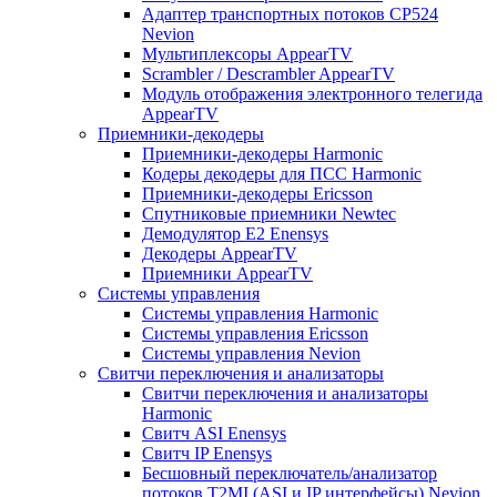
Адаптер транспортных потоков CP524
Nevion
Мультиплексоры AppearTV
Scrambler / Descrambler AppearTV
Модуль отображения электронного телегида
AppearTV
Приемники-декодеры
Приемники-декодеры Harmonic
Кодеры декодеры для ПСС Harmonic
Приемники-декодеры Ericsson
Спутниковые приемники Newtec
Демодулятор Е2 Enensys
Декодеры AppearTV
Приемники AppearTV
Системы управления
Cистемы управления Harmonic
Cистемы управления Ericsson
Cистемы управления Nevion
Свитчи переключения и анализаторы
Свитчи переключения и анализаторы
Harmonic
Свитч ASI Enensys
Свитч IP Enensys
Бесшовный переключатель/анализатор
потоков T2MI (ASI и IP интерфейсы) Nevion