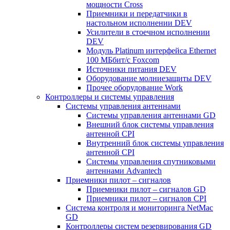
мощности Cross
Приемники и передатчики в
настольном исполнении DEV
Усилители в стоечном исполнении
DEV
Модуль Platinum интерфейса Ethernet
100 МБбит/с Foxcom
Источники питания DEV
Оборудование молниезащиты DEV
Прочее оборудование Work
Контроллеры и системы управления
Системы управления антеннами
Системы управления антеннами GD
Внешний блок системы управления
антенной CPI
Внутренний блок системы управления
антенной CPI
Системы управления спутниковыми
антеннами Advantech
Приемники пилот – сигналов
Приемники пилот – сигналов GD
Приемники пилот – сигналов CPI
Система контроля и мониторинга NetMac
GD
Контроллеры систем резервирования GD