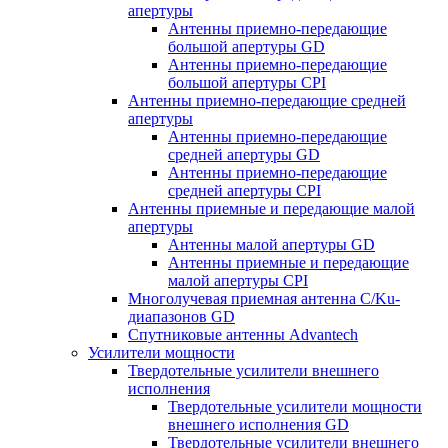
апертуры
Антенны приемно-передающие
большой апертуры GD
Антенны приемно-передающие
большой апертуры CPI
Антенны приемно-передающие средней
апертуры
Антенны приемно-передающие
средней апертуры GD
Антенны приемно-передающие
средней апертуры CPI
Антенны приемные и передающие малой
апертуры
Антенны малой апертуры GD
Антенны приемные и передающие
малой апертуры CPI
Многолучевая приемная антенна С/Ku-
диапазонов GD
Спутниковые антенны Advantech
Усилители мощности
Твердотельные усилители внешнего
исполнения
Твердотельные усилители мощности
внешнего исполнения GD
Твердотельные усилители внешнего