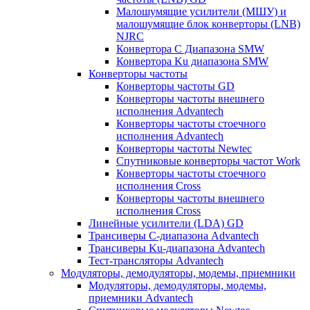
Малошумящие усилители (МШУ) и
малошумящие блок конверторы (LNB)
NJRC
Конвертора C Диапазона SMW
Конвертора Ku диапазона SMW
Конверторы частоты
Конверторы частоты GD
Конверторы частоты внешнего
исполнения Advantech
Конверторы частоты стоечного
исполнения Advantech
Конверторы частоты Newtec
Спутниковые конверторы частот Work
Конверторы частоты стоечного
исполнения Cross
Конверторы частоты внешнего
исполнения Cross
Линейные усилители (LDA) GD
Трансиверы С-диапазона Advantech
Трансиверы Ku-диапазона Advantech
Тест-трансляторы Advantech
Модуляторы, демодуляторы, модемы, приемники
Модуляторы, демодуляторы, модемы,
приемники Advantech