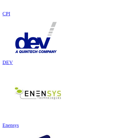
CPI
DEV
Enensys