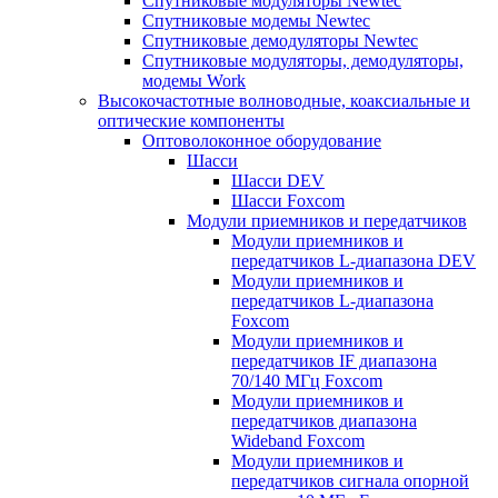
Спутниковые модуляторы Newtec
Спутниковые модемы Newtec
Спутниковые демодуляторы Newtec
Спутниковые модуляторы, демодуляторы,
модемы Work
Высокочастотные волноводные, коаксиальные и
оптические компоненты
Оптоволоконное оборудование
Шасси
Шасси DEV
Шасси Foxcom
Модули приемников и передатчиков
Модули приемников и
передатчиков L-диапазона DEV
Модули приемников и
передатчиков L-диапазона
Foxcom
Модули приемников и
передатчиков IF диапазона
70/140 МГц Foxcom
Модули приемников и
передатчиков диапазона
Wideband Foxcom
Модули приемников и
передатчиков сигнала опорной