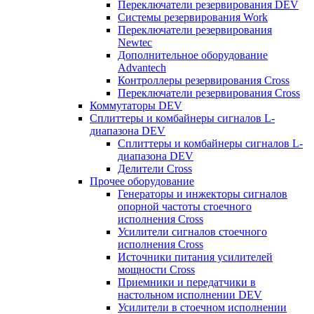
Переключатели резервирования DEV
Системы резервирования Work
Переключатели резервирования
Newtec
Дополнительное оборудование
Advantech
Контроллеры резервирования Cross
Переключатели резервирования Cross
Коммутаторы DEV
Сплиттеры и комбайнеры сигналов L-
диапазона DEV
Сплиттеры и комбайнеры сигналов L-
диапазона DEV
Делители Cross
Прочее оборудование
Генераторы и инжекторы сигналов
опорной частоты стоечного
исполнения Cross
Усилители сигналов стоечного
исполнения Cross
Источники питания усилителей
мощности Cross
Приемники и передатчики в
настольном исполнении DEV
Усилители в стоечном исполнении