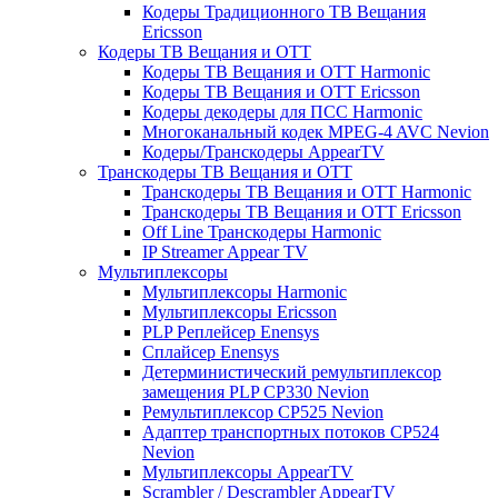
Кодеры Традиционного ТВ Вещания
Ericsson
Кодеры ТВ Вещания и ОТТ
Кодеры ТВ Вещания и ОТТ Harmonic
Кодеры ТВ Вещания и ОТТ Ericsson
Кодеры декодеры для ПСС Harmonic
Многоканальный кодек MPEG-4 AVC Nevion
Кодеры/Транскодеры AppearTV
Транскодеры ТВ Вещания и ОТТ
Транскодеры ТВ Вещания и ОТТ Harmonic
Транскодеры ТВ Вещания и ОТТ Ericsson
Off Line Транскодеры Harmonic
IP Streamer Appear TV
Мультиплексоры
Мультиплексоры Harmonic
Мультиплексоры Ericsson
PLP Реплейсер Enensys
Сплайсер Enensys
Детерминистический ремультиплексор
замещения PLP CP330 Nevion
Ремультиплексор CP525 Nevion
Адаптер транспортных потоков CP524
Nevion
Мультиплексоры AppearTV
Scrambler / Descrambler AppearTV