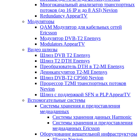
Многоканальный анализатор транспортных
потоков (до 16 IP и до 8 ASI) Nevion
Redundancy AppearTV
Модуляторы
QAM Модулятор для кабельных сетей
Ericsson
Модулятор DVB-T2 Enensys
Modulators AppearTV
Видео шлюзы
Шлюз DVB T2 Enensys
Шлюз T2 DTH Enensys
Преобразователь DTH в T2-MI Enensys
Деинкапсулятор T2-MI Enensys
Шлюз DVB-T2 CP560 Nevion
Процессор T2MI транспортных потоков
Nevion
Шлюз с поддержкой SFN и PLP AppearTV
Вспомогательные системы
Системы хранения и предоставления
медиаданных
Системы хранения данных Harmonic
Системы хранения и предоставления
медиаданных Ericsson
Оборудование вещательной инфраструктуры
Шасси Nevion