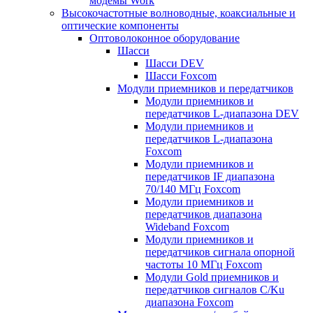
модемы Work
Высокочастотные волноводные, коаксиальные и
оптические компоненты
Оптоволоконное оборудование
Шасси
Шасси DEV
Шасси Foxcom
Модули приемников и передатчиков
Модули приемников и
передатчиков L-диапазона DEV
Модули приемников и
передатчиков L-диапазона
Foxcom
Модули приемников и
передатчиков IF диапазона
70/140 МГц Foxcom
Модули приемников и
передатчиков диапазона
Wideband Foxcom
Модули приемников и
передатчиков сигнала опорной
частоты 10 МГц Foxcom
Модули Gold приемников и
передатчиков сигналов C/Ku
диапазона Foxcom