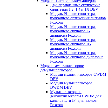
Модули сплиттеров/комбайнеров
Двунаправленные оптические
сплиттеры 1:2, 1:4 и 1:8 DEV
Модуль Platinum cплиттера-
комбайнера оптических сигналов
Foxcom
Модуль Platinum сплиттера-
комбайнера сигналов L-
диапазона Foxcom
Модуль Platinum сплиттера-
комбайнера сигналов IF-
диапазона Foxcom
Модуль Platinum сплиттера-
комбайнера сигналов диапазона
Foxcom
Модули мультиплексоров/
демультиплексоров
Модули мультиплексоров CWDM
DEV
Модули мультиплексоров
DWDM DEV
Мультиплексоры и
демультиплексоры CWDM до 8
каналов L- и IF- диапазонов
Foxcom