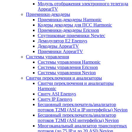
Модуль отображения электронного телегида
AppearTV
Приемники-декодеры
Приемники-декодеры Harmonic
Кодеры декодеры для ПСС Harmonic
Приемники-декодеры Ericsson
Спутниковые приемники Newtec
Демодулятор Е2 Enensys
Декодеры AppearTV
Приемники AppearTV
Системы управления
Cистемы управления Harmonic
Cистемы управления Ericsson
Cистемы управления Nevion
Свитчи переключения и анализаторы
Свитчи переключения и анализаторы
Harmonic
Свитч ASI Enensys
Свитч IP Enensys
Бесшовный переключатель/анализатор
потоков T2MI (ASI и IP интерфейсы) Nevion
Бесшовный переключатель/анализатор
потоков T2MI (ASI интерфейсы) Nevion
Многоканальный анализатор транспортных
потоков (до 75 IP и до 20 ASI) Nevion