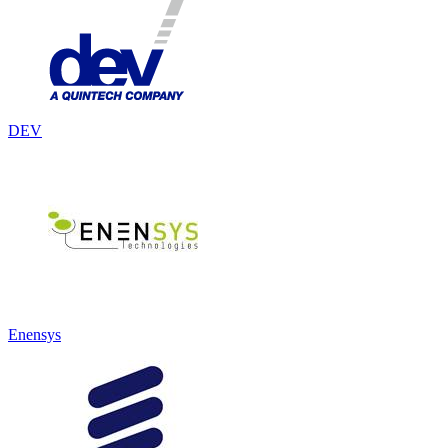
DEV
Enensys