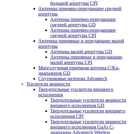
большой апертуры CPI
Антенны приемно-передающие средней
апертуры
Антенны приемно-передающие
средней апертуры GD
Антенны приемно-передающие
средней апертуры CPI
Антенны приемные и передающие малой
апертуры
Антенны малой апертуры GD
Антенны приемные и передающие
малой апертуры CPI
Многолучевая приемная антенна С/Ku-
диапазонов GD
Спутниковые антенны Advantech
Усилители мощности
Твердотельные усилители внешнего
исполнения
Твердотельные усилители мощности
внешнего исполнения GD
Твердотельные усилители внешнего
исполнения CPI
Твердотельные усилители мощности
внешнего исполнения GaAs С-
диапазона Advantech Wireless