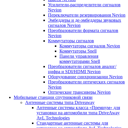
Усилители-распределители сигналов
Nevion
Переключатели резервирования Nevion
Эмбеддеры и де-эмбеддеры звуковых
сигналов Nevion
Преобразователи формата сигналов
Nevion
Коммутаторы сигналов
Коммутаторы сигналов Nevion
Коммутаторы Snell
Панели управления
коммутаторами Snell
Преобразователи сигналов аналог/
цифра и SDI/HDMI Nevion
Оборудование синхронизации Nevion
Преобразователи оптических сигналов
Nevion
Оптические трансиверы Nevion
Мобильные станции спутниковой связи
Антенные системы типа Driveaway
Антенные системы класса «Премиум» для
установки на автомобили типа DriveAway
AvL Technologies
Стандартные антенные системы для