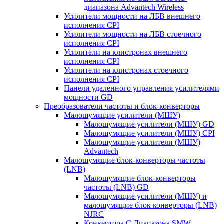
диапазона Advantech Wireless
Усилители мощности на ЛБВ внешнего
исполнения CPI
Усилители мощности на ЛБВ стоечного
исполнения CPI
Усилители на клистронах внешнего
исполнения CPI
Усилители на клистронах стоечного
исполнения CPI
Панели удаленного управления усилителями
мощности GD
Преобразователи частоты и блок-конверторы
Малошумящие усилители (МШУ)
Малошумящие усилители (МШУ) GD
Малошумящие усилители (МШУ) CPI
Малошумящие усилители (МШУ)
Advantech
Малошумящие блок-конверторы частоты
(LNB)
Малошумящие блок-конверторы
частоты (LNB) GD
Малошумящие усилители (МШУ) и
малошумящие блок конверторы (LNB)
NJRC
Конвертора C Диапазона SMW