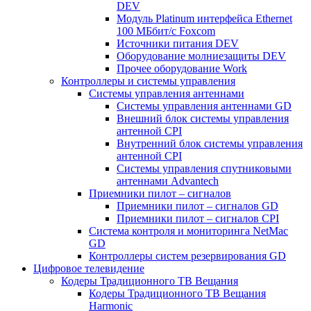
DEV
Модуль Platinum интерфейса Ethernet
100 МБбит/с Foxcom
Источники питания DEV
Оборудование молниезащиты DEV
Прочее оборудование Work
Контроллеры и системы управления
Системы управления антеннами
Системы управления антеннами GD
Внешний блок системы управления
антенной CPI
Внутренний блок системы управления
антенной CPI
Системы управления спутниковыми
антеннами Advantech
Приемники пилот – сигналов
Приемники пилот – сигналов GD
Приемники пилот – сигналов CPI
Система контроля и мониторинга NetMac
GD
Контроллеры систем резервирования GD
Цифровое телевидение
Кодеры Традиционного ТВ Вещания
Кодеры Традиционного ТВ Вещания
Harmonic