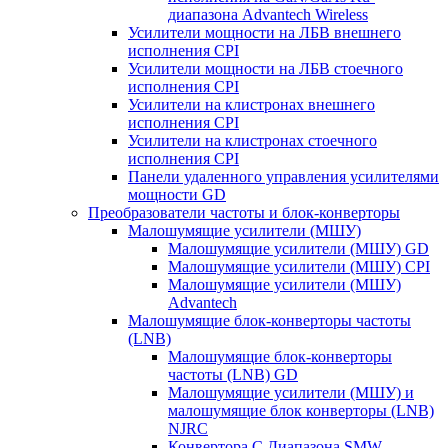
диапазона Advantech Wireless
Усилители мощности на ЛБВ внешнего
исполнения CPI
Усилители мощности на ЛБВ стоечного
исполнения CPI
Усилители на клистронах внешнего
исполнения CPI
Усилители на клистронах стоечного
исполнения CPI
Панели удаленного управления усилителями
мощности GD
Преобразователи частоты и блок-конверторы
Малошумящие усилители (МШУ)
Малошумящие усилители (МШУ) GD
Малошумящие усилители (МШУ) CPI
Малошумящие усилители (МШУ)
Advantech
Малошумящие блок-конверторы частоты
(LNB)
Малошумящие блок-конверторы
частоты (LNB) GD
Малошумящие усилители (МШУ) и
малошумящие блок конверторы (LNB)
NJRC
Конвертора C Диапазона SMW