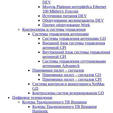
DEV
Модуль Platinum интерфейса Ethernet
100 МБбит/с Foxcom
Источники питания DEV
Оборудование молниезащиты DEV
Прочее оборудование Work
Контроллеры и системы управления
Системы управления антеннами
Системы управления антеннами GD
Внешний блок системы управления
антенной CPI
Внутренний блок системы управления
антенной CPI
Системы управления спутниковыми
антеннами Advantech
Приемники пилот – сигналов
Приемники пилот – сигналов GD
Приемники пилот – сигналов CPI
Система контроля и мониторинга NetMac
GD
Контроллеры систем резервирования GD
Цифровое телевидение
Кодеры Традиционного ТВ Вещания
Кодеры Традиционного ТВ Вещания
Harmonic