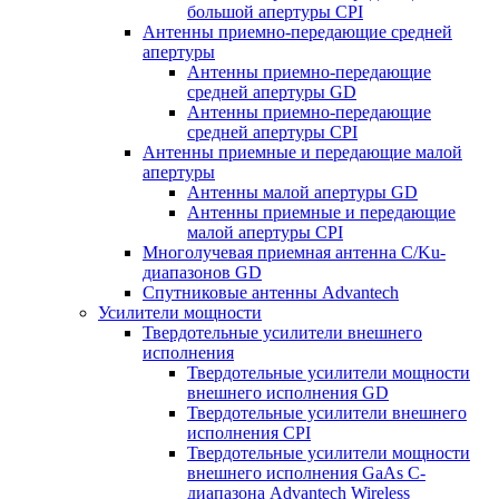
большой апертуры CPI
Антенны приемно-передающие средней
апертуры
Антенны приемно-передающие
средней апертуры GD
Антенны приемно-передающие
средней апертуры CPI
Антенны приемные и передающие малой
апертуры
Антенны малой апертуры GD
Антенны приемные и передающие
малой апертуры CPI
Многолучевая приемная антенна С/Ku-
диапазонов GD
Спутниковые антенны Advantech
Усилители мощности
Твердотельные усилители внешнего
исполнения
Твердотельные усилители мощности
внешнего исполнения GD
Твердотельные усилители внешнего
исполнения CPI
Твердотельные усилители мощности
внешнего исполнения GaAs С-
диапазона Advantech Wireless