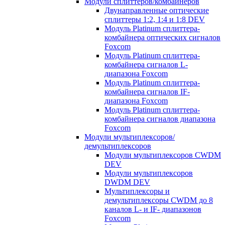
Модули сплиттеров/комбайнеров
Двунаправленные оптические
сплиттеры 1:2, 1:4 и 1:8 DEV
Модуль Platinum cплиттера-
комбайнера оптических сигналов
Foxcom
Модуль Platinum сплиттера-
комбайнера сигналов L-
диапазона Foxcom
Модуль Platinum сплиттера-
комбайнера сигналов IF-
диапазона Foxcom
Модуль Platinum сплиттера-
комбайнера сигналов диапазона
Foxcom
Модули мультиплексоров/
демультиплексоров
Модули мультиплексоров CWDM
DEV
Модули мультиплексоров
DWDM DEV
Мультиплексоры и
демультиплексоры CWDM до 8
каналов L- и IF- диапазонов
Foxcom