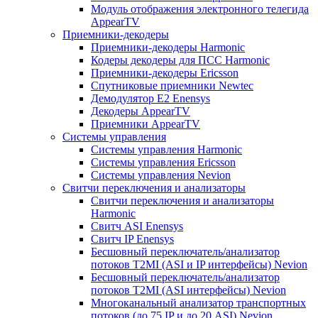
Модуль отображения электронного телегида
AppearTV
Приемники-декодеры
Приемники-декодеры Harmonic
Кодеры декодеры для ПСС Harmonic
Приемники-декодеры Ericsson
Спутниковые приемники Newtec
Демодулятор Е2 Enensys
Декодеры AppearTV
Приемники AppearTV
Системы управления
Cистемы управления Harmonic
Cистемы управления Ericsson
Cистемы управления Nevion
Свитчи переключения и анализаторы
Свитчи переключения и анализаторы
Harmonic
Свитч ASI Enensys
Свитч IP Enensys
Бесшовный переключатель/анализатор
потоков T2MI (ASI и IP интерфейсы) Nevion
Бесшовный переключатель/анализатор
потоков T2MI (ASI интерфейсы) Nevion
Многоканальный анализатор транспортных
потоков (до 75 IP и до 20 ASI) Nevion