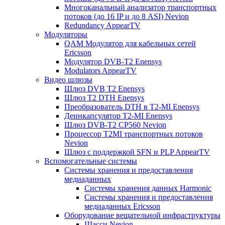
Многоканальный анализатор транспортных
потоков (до 16 IP и до 8 ASI) Nevion
Redundancy AppearTV
Модуляторы
QAM Модулятор для кабельных сетей
Ericsson
Модулятор DVB-T2 Enensys
Modulators AppearTV
Видео шлюзы
Шлюз DVB T2 Enensys
Шлюз T2 DTH Enensys
Преобразователь DTH в T2-MI Enensys
Деинкапсулятор T2-MI Enensys
Шлюз DVB-T2 CP560 Nevion
Процессор T2MI транспортных потоков
Nevion
Шлюз с поддержкой SFN и PLP AppearTV
Вспомогательные системы
Системы хранения и предоставления
медиаданных
Системы хранения данных Harmonic
Системы хранения и предоставления
медиаданных Ericsson
Оборудование вещательной инфраструктуры
Шасси Nevion