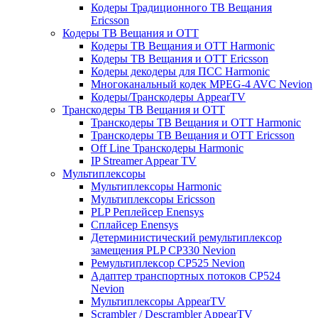
Кодеры Традиционного ТВ Вещания
Ericsson
Кодеры ТВ Вещания и ОТТ
Кодеры ТВ Вещания и ОТТ Harmonic
Кодеры ТВ Вещания и ОТТ Ericsson
Кодеры декодеры для ПСС Harmonic
Многоканальный кодек MPEG-4 AVC Nevion
Кодеры/Транскодеры AppearTV
Транскодеры ТВ Вещания и ОТТ
Транскодеры ТВ Вещания и ОТТ Harmonic
Транскодеры ТВ Вещания и ОТТ Ericsson
Off Line Транскодеры Harmonic
IP Streamer Appear TV
Мультиплексоры
Мультиплексоры Harmonic
Мультиплексоры Ericsson
PLP Реплейсер Enensys
Сплайсер Enensys
Детерминистический ремультиплексор
замещения PLP CP330 Nevion
Ремультиплексор CP525 Nevion
Адаптер транспортных потоков CP524
Nevion
Мультиплексоры AppearTV
Scrambler / Descrambler AppearTV