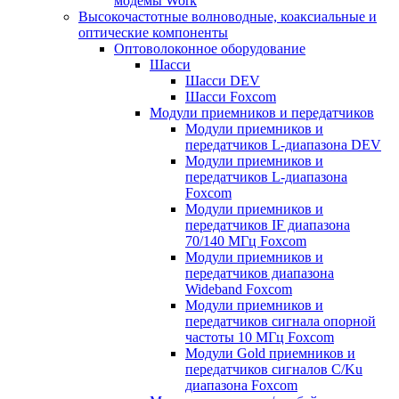
модемы Work
Высокочастотные волноводные, коаксиальные и
оптические компоненты
Оптоволоконное оборудование
Шасси
Шасси DEV
Шасси Foxcom
Модули приемников и передатчиков
Модули приемников и
передатчиков L-диапазона DEV
Модули приемников и
передатчиков L-диапазона
Foxcom
Модули приемников и
передатчиков IF диапазона
70/140 МГц Foxcom
Модули приемников и
передатчиков диапазона
Wideband Foxcom
Модули приемников и
передатчиков сигнала опорной
частоты 10 МГц Foxcom
Модули Gold приемников и
передатчиков сигналов C/Ku
диапазона Foxcom