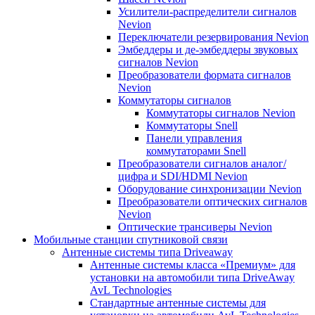
Усилители-распределители сигналов
Nevion
Переключатели резервирования Nevion
Эмбеддеры и де-эмбеддеры звуковых
сигналов Nevion
Преобразователи формата сигналов
Nevion
Коммутаторы сигналов
Коммутаторы сигналов Nevion
Коммутаторы Snell
Панели управления
коммутаторами Snell
Преобразователи сигналов аналог/
цифра и SDI/HDMI Nevion
Оборудование синхронизации Nevion
Преобразователи оптических сигналов
Nevion
Оптические трансиверы Nevion
Мобильные станции спутниковой связи
Антенные системы типа Driveaway
Антенные системы класса «Премиум» для
установки на автомобили типа DriveAway
AvL Technologies
Стандартные антенные системы для