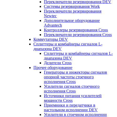
Переключатели резервирования DEV
Системы резервирования Work
Переключатели резервирования
Newtec
Дополнительное оборудование
Advantech
Контроллеры резервирования Cross
Переключатели резервирования Cross
Коммутаторы DEV
Сплиттеры и комбайнеры сигналов L-
диапазона DEV
Сплиттеры и комбайнеры сигналов L-
диапазона DEV
Делители Cross
Прочее оборудование
Генераторы и инжекторы сигналов
опорной частоты стоечного
исполнения Cross
Усилители сигналов стоечного
исполнения Cross
Источники питания усилителей
мощности Cross
Приемники и передатчики в
настольном исполнении DEV
Усилители в стоечном исполнении