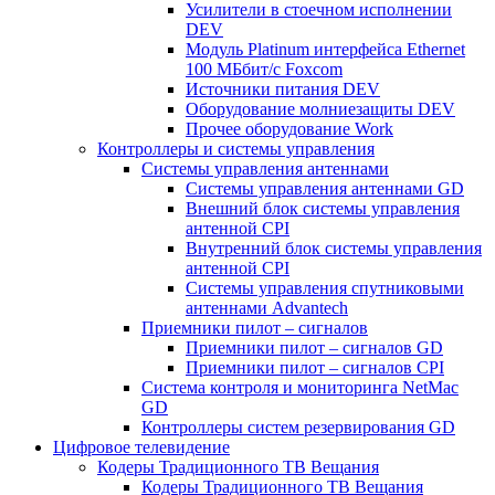
Усилители в стоечном исполнении
DEV
Модуль Platinum интерфейса Ethernet
100 МБбит/с Foxcom
Источники питания DEV
Оборудование молниезащиты DEV
Прочее оборудование Work
Контроллеры и системы управления
Системы управления антеннами
Системы управления антеннами GD
Внешний блок системы управления
антенной CPI
Внутренний блок системы управления
антенной CPI
Системы управления спутниковыми
антеннами Advantech
Приемники пилот – сигналов
Приемники пилот – сигналов GD
Приемники пилот – сигналов CPI
Система контроля и мониторинга NetMac
GD
Контроллеры систем резервирования GD
Цифровое телевидение
Кодеры Традиционного ТВ Вещания
Кодеры Традиционного ТВ Вещания