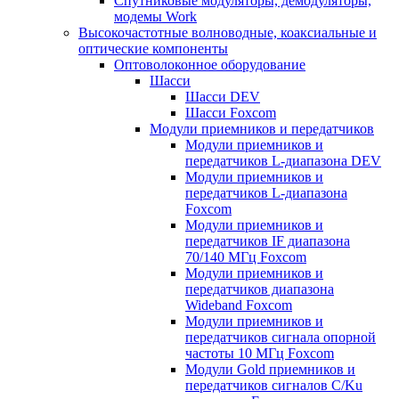
Спутниковые модуляторы, демодуляторы,
модемы Work
Высокочастотные волноводные, коаксиальные и
оптические компоненты
Оптоволоконное оборудование
Шасси
Шасси DEV
Шасси Foxcom
Модули приемников и передатчиков
Модули приемников и
передатчиков L-диапазона DEV
Модули приемников и
передатчиков L-диапазона
Foxcom
Модули приемников и
передатчиков IF диапазона
70/140 МГц Foxcom
Модули приемников и
передатчиков диапазона
Wideband Foxcom
Модули приемников и
передатчиков сигнала опорной
частоты 10 МГц Foxcom
Модули Gold приемников и
передатчиков сигналов C/Ku