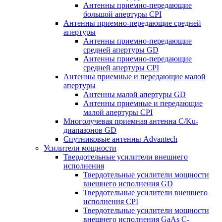
Антенны приемно-передающие
большой апертуры CPI
Антенны приемно-передающие средней
апертуры
Антенны приемно-передающие
средней апертуры GD
Антенны приемно-передающие
средней апертуры CPI
Антенны приемные и передающие малой
апертуры
Антенны малой апертуры GD
Антенны приемные и передающие
малой апертуры CPI
Многолучевая приемная антенна С/Ku-
диапазонов GD
Спутниковые антенны Advantech
Усилители мощности
Твердотельные усилители внешнего
исполнения
Твердотельные усилители мощности
внешнего исполнения GD
Твердотельные усилители внешнего
исполнения CPI
Твердотельные усилители мощности
внешнего исполнения GaAs С-