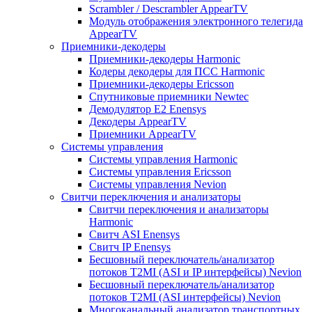
Scrambler / Descrambler AppearTV
Модуль отображения электронного телегида
AppearTV
Приемники-декодеры
Приемники-декодеры Harmonic
Кодеры декодеры для ПСС Harmonic
Приемники-декодеры Ericsson
Спутниковые приемники Newtec
Демодулятор Е2 Enensys
Декодеры AppearTV
Приемники AppearTV
Системы управления
Cистемы управления Harmonic
Cистемы управления Ericsson
Cистемы управления Nevion
Свитчи переключения и анализаторы
Свитчи переключения и анализаторы
Harmonic
Свитч ASI Enensys
Свитч IP Enensys
Бесшовный переключатель/анализатор
потоков T2MI (ASI и IP интерфейсы) Nevion
Бесшовный переключатель/анализатор
потоков T2MI (ASI интерфейсы) Nevion
Многоканальный анализатор транспортных