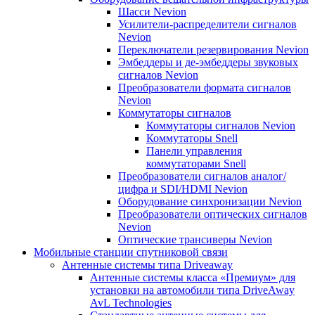
Шасси Nevion
Усилители-распределители сигналов
Nevion
Переключатели резервирования Nevion
Эмбеддеры и де-эмбеддеры звуковых
сигналов Nevion
Преобразователи формата сигналов
Nevion
Коммутаторы сигналов
Коммутаторы сигналов Nevion
Коммутаторы Snell
Панели управления
коммутаторами Snell
Преобразователи сигналов аналог/
цифра и SDI/HDMI Nevion
Оборудование синхронизации Nevion
Преобразователи оптических сигналов
Nevion
Оптические трансиверы Nevion
Мобильные станции спутниковой связи
Антенные системы типа Driveaway
Антенные системы класса «Премиум» для
установки на автомобили типа DriveAway
AvL Technologies