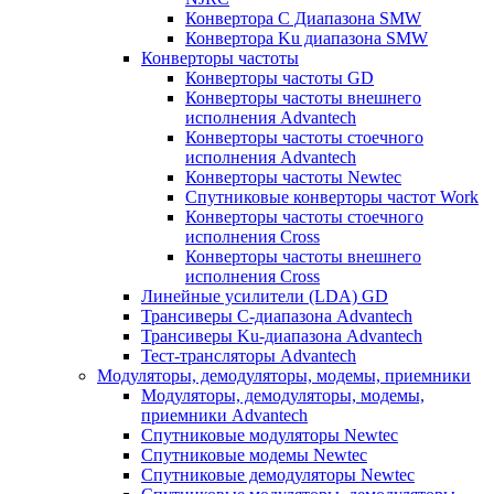
Конвертора C Диапазона SMW
Конвертора Ku диапазона SMW
Конверторы частоты
Конверторы частоты GD
Конверторы частоты внешнего
исполнения Advantech
Конверторы частоты стоечного
исполнения Advantech
Конверторы частоты Newtec
Спутниковые конверторы частот Work
Конверторы частоты стоечного
исполнения Cross
Конверторы частоты внешнего
исполнения Cross
Линейные усилители (LDA) GD
Трансиверы С-диапазона Advantech
Трансиверы Ku-диапазона Advantech
Тест-трансляторы Advantech
Модуляторы, демодуляторы, модемы, приемники
Модуляторы, демодуляторы, модемы,
приемники Advantech
Спутниковые модуляторы Newtec
Спутниковые модемы Newtec
Спутниковые демодуляторы Newtec