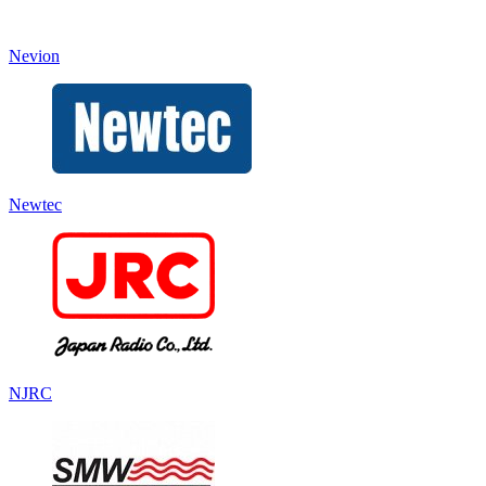
Nevion
Newtec
NJRC