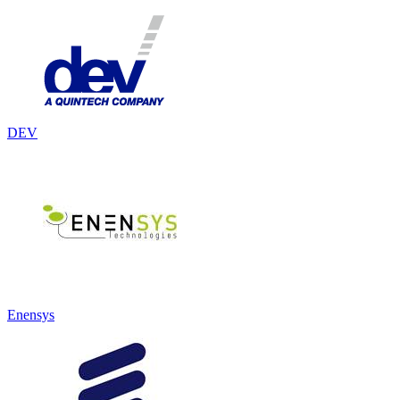
DEV
Enensys