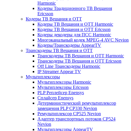
Harmonic
Кодеры Традиционного ТВ Вещания
Ericsson
Кодеры ТВ Вещания и ОТТ
Кодеры ТВ Вещания и ОТТ Harmonic
Кодеры ТВ Вещания и ОТТ Ericsson
Кодеры декодеры для ПСС Harmonic
Многоканальный кодек MPEG-4 AVC Nevion
Кодеры/Транскодеры AppearTV
Транскодеры ТВ Вещания и ОТТ
Транскодеры ТВ Вещания и ОТТ Harmonic
Транскодеры ТВ Вещания и ОТТ Ericsson
Off Line Транскодеры Harmonic
IP Streamer Appear TV
Мультиплексоры
Мультиплексоры Harmonic
Мультиплексоры Ericsson
PLP Реплейсер Enensys
Сплайсер Enensys
Детерминистический ремультиплексор
замещения PLP CP330 Nevion
Ремультиплексор CP525 Nevion
Адаптер транспортных потоков CP524
Nevion
Мультиплексоры AppearTV