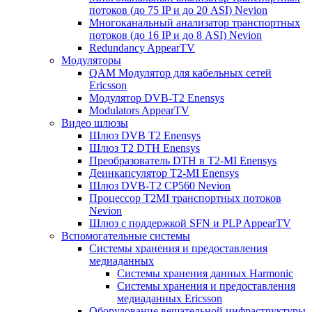
потоков (до 75 IP и до 20 ASI) Nevion
Многоканальный анализатор транспортных
потоков (до 16 IP и до 8 ASI) Nevion
Redundancy AppearTV
Модуляторы
QAM Модулятор для кабельных сетей
Ericsson
Модулятор DVB-T2 Enensys
Modulators AppearTV
Видео шлюзы
Шлюз DVB T2 Enensys
Шлюз T2 DTH Enensys
Преобразователь DTH в T2-MI Enensys
Деинкапсулятор T2-MI Enensys
Шлюз DVB-T2 CP560 Nevion
Процессор T2MI транспортных потоков
Nevion
Шлюз с поддержкой SFN и PLP AppearTV
Вспомогательные системы
Системы хранения и предоставления
медиаданных
Системы хранения данных Harmonic
Системы хранения и предоставления
медиаданных Ericsson
Оборудование вещательной инфраструктуры