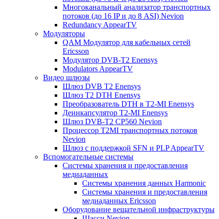
Многоканальный анализатор транспортных
потоков (до 16 IP и до 8 ASI) Nevion
Redundancy AppearTV
Модуляторы
QAM Модулятор для кабельных сетей
Ericsson
Модулятор DVB-T2 Enensys
Modulators AppearTV
Видео шлюзы
Шлюз DVB T2 Enensys
Шлюз T2 DTH Enensys
Преобразователь DTH в T2-MI Enensys
Деинкапсулятор T2-MI Enensys
Шлюз DVB-T2 CP560 Nevion
Процессор T2MI транспортных потоков
Nevion
Шлюз с поддержкой SFN и PLP AppearTV
Вспомогательные системы
Системы хранения и предоставления
медиаданных
Системы хранения данных Harmonic
Системы хранения и предоставления
медиаданных Ericsson
Оборудование вещательной инфраструктуры
Шасси Nevion