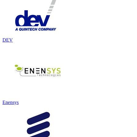
DEV
Enensys