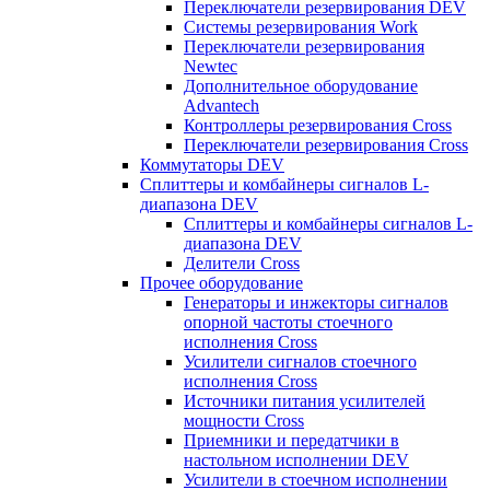
Переключатели резервирования DEV
Системы резервирования Work
Переключатели резервирования
Newtec
Дополнительное оборудование
Advantech
Контроллеры резервирования Cross
Переключатели резервирования Cross
Коммутаторы DEV
Сплиттеры и комбайнеры сигналов L-
диапазона DEV
Сплиттеры и комбайнеры сигналов L-
диапазона DEV
Делители Cross
Прочее оборудование
Генераторы и инжекторы сигналов
опорной частоты стоечного
исполнения Cross
Усилители сигналов стоечного
исполнения Cross
Источники питания усилителей
мощности Cross
Приемники и передатчики в
настольном исполнении DEV
Усилители в стоечном исполнении