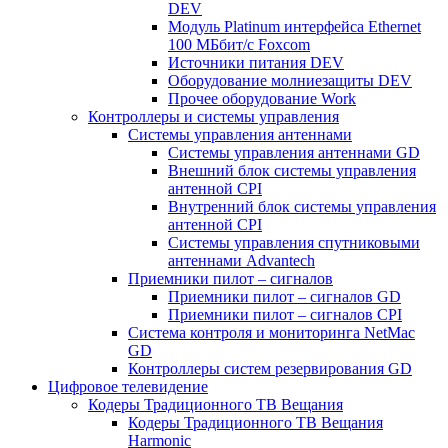
DEV
Модуль Platinum интерфейса Ethernet
100 МБбит/с Foxcom
Источники питания DEV
Оборудование молниезащиты DEV
Прочее оборудование Work
Контроллеры и системы управления
Системы управления антеннами
Системы управления антеннами GD
Внешний блок системы управления
антенной CPI
Внутренний блок системы управления
антенной CPI
Системы управления спутниковыми
антеннами Advantech
Приемники пилот – сигналов
Приемники пилот – сигналов GD
Приемники пилот – сигналов CPI
Система контроля и мониторинга NetMac
GD
Контроллеры систем резервирования GD
Цифровое телевидение
Кодеры Традиционного ТВ Вещания
Кодеры Традиционного ТВ Вещания
Harmonic