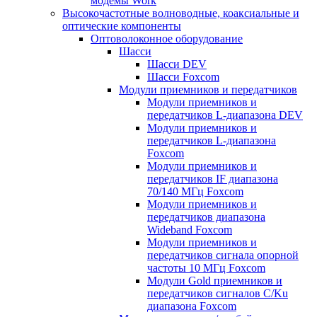
модемы Work
Высокочастотные волноводные, коаксиальные и
оптические компоненты
Оптоволоконное оборудование
Шасси
Шасси DEV
Шасси Foxcom
Модули приемников и передатчиков
Модули приемников и
передатчиков L-диапазона DEV
Модули приемников и
передатчиков L-диапазона
Foxcom
Модули приемников и
передатчиков IF диапазона
70/140 МГц Foxcom
Модули приемников и
передатчиков диапазона
Wideband Foxcom
Модули приемников и
передатчиков сигнала опорной
частоты 10 МГц Foxcom
Модули Gold приемников и
передатчиков сигналов C/Ku
диапазона Foxcom