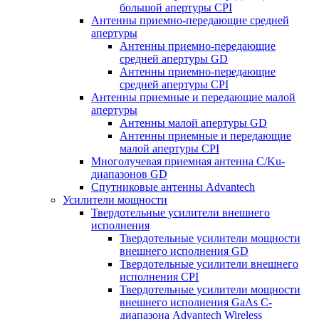
большой апертуры CPI
Антенны приемно-передающие средней
апертуры
Антенны приемно-передающие
средней апертуры GD
Антенны приемно-передающие
средней апертуры CPI
Антенны приемные и передающие малой
апертуры
Антенны малой апертуры GD
Антенны приемные и передающие
малой апертуры CPI
Многолучевая приемная антенна С/Ku-
диапазонов GD
Спутниковые антенны Advantech
Усилители мощности
Твердотельные усилители внешнего
исполнения
Твердотельные усилители мощности
внешнего исполнения GD
Твердотельные усилители внешнего
исполнения CPI
Твердотельные усилители мощности
внешнего исполнения GaAs С-
диапазона Advantech Wireless