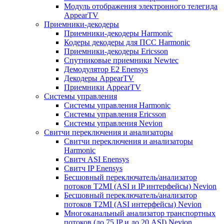
Модуль отображения электронного телегида
AppearTV
Приемники-декодеры
Приемники-декодеры Harmonic
Кодеры декодеры для ПСС Harmonic
Приемники-декодеры Ericsson
Спутниковые приемники Newtec
Демодулятор Е2 Enensys
Декодеры AppearTV
Приемники AppearTV
Системы управления
Cистемы управления Harmonic
Cистемы управления Ericsson
Cистемы управления Nevion
Свитчи переключения и анализаторы
Свитчи переключения и анализаторы
Harmonic
Свитч ASI Enensys
Свитч IP Enensys
Бесшовный переключатель/анализатор
потоков T2MI (ASI и IP интерфейсы) Nevion
Бесшовный переключатель/анализатор
потоков T2MI (ASI интерфейсы) Nevion
Многоканальный анализатор транспортных
потоков (до 75 IP и до 20 ASI) Nevion