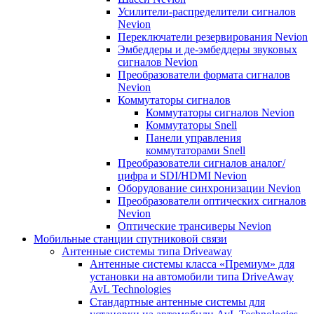
Усилители-распределители сигналов
Nevion
Переключатели резервирования Nevion
Эмбеддеры и де-эмбеддеры звуковых
сигналов Nevion
Преобразователи формата сигналов
Nevion
Коммутаторы сигналов
Коммутаторы сигналов Nevion
Коммутаторы Snell
Панели управления
коммутаторами Snell
Преобразователи сигналов аналог/
цифра и SDI/HDMI Nevion
Оборудование синхронизации Nevion
Преобразователи оптических сигналов
Nevion
Оптические трансиверы Nevion
Мобильные станции спутниковой связи
Антенные системы типа Driveaway
Антенные системы класса «Премиум» для
установки на автомобили типа DriveAway
AvL Technologies
Стандартные антенные системы для