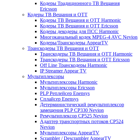
Кодеры Традиционного ТВ Вещания
Ericsson
Кодеры ТВ Вещания и ОТТ
Кодеры ТВ Вещания и ОТТ Harmonic
Кодеры ТВ Вещания и ОТТ Ericsson
Кодеры декодеры для ПСС Harmonic
Многоканальный кодек MPEG-4 AVC Nevion
Кодеры/Транскодеры AppearTV
Транскодеры ТВ Вещания и ОТТ
Транскодеры ТВ Вещания и ОТТ Harmonic
Транскодеры ТВ Вещания и ОТТ Ericsson
Off Line Транскодеры Harmonic
IP Streamer Appear TV
Мультиплексоры
Мультиплексоры Harmonic
Мультиплексоры Ericsson
PLP Реплейсер Enensys
Сплайсер Enensys
Детерминистический ремультиплексор
замещения PLP CP330 Nevion
Ремультиплексор CP525 Nevion
Адаптер транспортных потоков CP524
Nevion
Мультиплексоры AppearTV
Scrambler / Descrambler AppearTV