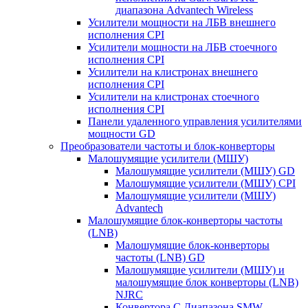
диапазона Advantech Wireless
Усилители мощности на ЛБВ внешнего
исполнения CPI
Усилители мощности на ЛБВ стоечного
исполнения CPI
Усилители на клистронах внешнего
исполнения CPI
Усилители на клистронах стоечного
исполнения CPI
Панели удаленного управления усилителями
мощности GD
Преобразователи частоты и блок-конверторы
Малошумящие усилители (МШУ)
Малошумящие усилители (МШУ) GD
Малошумящие усилители (МШУ) CPI
Малошумящие усилители (МШУ)
Advantech
Малошумящие блок-конверторы частоты
(LNB)
Малошумящие блок-конверторы
частоты (LNB) GD
Малошумящие усилители (МШУ) и
малошумящие блок конверторы (LNB)
NJRC
Конвертора C Диапазона SMW