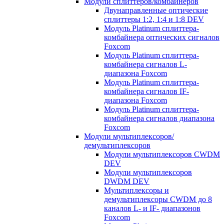
Модули сплиттеров/комбайнеров
Двунаправленные оптические
сплиттеры 1:2, 1:4 и 1:8 DEV
Модуль Platinum cплиттера-
комбайнера оптических сигналов
Foxcom
Модуль Platinum сплиттера-
комбайнера сигналов L-
диапазона Foxcom
Модуль Platinum сплиттера-
комбайнера сигналов IF-
диапазона Foxcom
Модуль Platinum сплиттера-
комбайнера сигналов диапазона
Foxcom
Модули мультиплексоров/
демультиплексоров
Модули мультиплексоров CWDM
DEV
Модули мультиплексоров
DWDM DEV
Мультиплексоры и
демультиплексоры CWDM до 8
каналов L- и IF- диапазонов
Foxcom