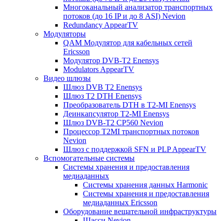
Многоканальный анализатор транспортных
потоков (до 16 IP и до 8 ASI) Nevion
Redundancy AppearTV
Модуляторы
QAM Модулятор для кабельных сетей
Ericsson
Модулятор DVB-T2 Enensys
Modulators AppearTV
Видео шлюзы
Шлюз DVB T2 Enensys
Шлюз T2 DTH Enensys
Преобразователь DTH в T2-MI Enensys
Деинкапсулятор T2-MI Enensys
Шлюз DVB-T2 CP560 Nevion
Процессор T2MI транспортных потоков
Nevion
Шлюз с поддержкой SFN и PLP AppearTV
Вспомогательные системы
Системы хранения и предоставления
медиаданных
Системы хранения данных Harmonic
Системы хранения и предоставления
медиаданных Ericsson
Оборудование вещательной инфраструктуры
Шасси Nevion