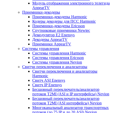
Модуль отображения электронного телегида
AppearTV
Приемники-декодеры
Приемники-декодеры Harmonic
Кодеры декодеры для ПСС Harmonic
Приемники-декодеры Ericsson
Спутниковые приемники Newtec
Демодулятор Е2 Enensys
Декодеры AppearTV
Приемники AppearTV
Системы управления
Cистемы управления Harmonic
Cистемы управления Ericsson
Cистемы управления Nevion
Свитчи переключения и анализаторы
Свитчи переключения и анализаторы
Harmonic
Свитч ASI Enensys
Свитч IP Enensys
Бесшовный переключатель/анализатор
потоков T2MI (ASI и IP интерфейсы) Nevion
Бесшовный переключатель/анализатор
потоков T2MI (ASI интерфейсы) Nevion
Многоканальный анализатор транспортных
потоков (до 75 IP и до 20 ASI) Nevion