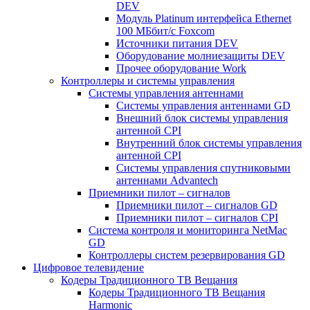
DEV
Модуль Platinum интерфейса Ethernet
100 МБбит/с Foxcom
Источники питания DEV
Оборудование молниезащиты DEV
Прочее оборудование Work
Контроллеры и системы управления
Системы управления антеннами
Системы управления антеннами GD
Внешний блок системы управления
антенной CPI
Внутренний блок системы управления
антенной CPI
Системы управления спутниковыми
антеннами Advantech
Приемники пилот – сигналов
Приемники пилот – сигналов GD
Приемники пилот – сигналов CPI
Система контроля и мониторинга NetMac
GD
Контроллеры систем резервирования GD
Цифровое телевидение
Кодеры Традиционного ТВ Вещания
Кодеры Традиционного ТВ Вещания
Harmonic