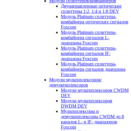
Модули сплиттеров/комбайнеров
Двунаправленные оптические
сплиттеры 1:2, 1:4 и 1:8 DEV
Модуль Platinum cплиттера-
комбайнера оптических сигналов
Foxcom
Модуль Platinum сплиттера-
комбайнера сигналов L-
диапазона Foxcom
Модуль Platinum сплиттера-
комбайнера сигналов IF-
диапазона Foxcom
Модуль Platinum сплиттера-
комбайнера сигналов диапазона
Foxcom
Модули мультиплексоров/
демультиплексоров
Модули мультиплексоров CWDM
DEV
Модули мультиплексоров
DWDM DEV
Мультиплексоры и
демультиплексоры CWDM до 8
каналов L- и IF- диапазонов
Foxcom