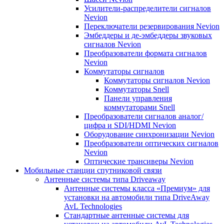
Усилители-распределители сигналов
Nevion
Переключатели резервирования Nevion
Эмбеддеры и де-эмбеддеры звуковых
сигналов Nevion
Преобразователи формата сигналов
Nevion
Коммутаторы сигналов
Коммутаторы сигналов Nevion
Коммутаторы Snell
Панели управления
коммутаторами Snell
Преобразователи сигналов аналог/
цифра и SDI/HDMI Nevion
Оборудование синхронизации Nevion
Преобразователи оптических сигналов
Nevion
Оптические трансиверы Nevion
Мобильные станции спутниковой связи
Антенные системы типа Driveaway
Антенные системы класса «Премиум» для
установки на автомобили типа DriveAway
AvL Technologies
Стандартные антенные системы для