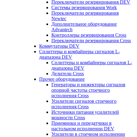
Переключатели резервирования DEV
Системы резервирования Work
Переключатели резервирования
Newtec
Дополнительное оборудование
Advantech
Контроллеры резервирования Cross
Переключатели резервирования Cross
Коммутаторы DEV
Сплиттеры и комбайнеры сигналов L-
диапазона DEV
Сплиттеры и комбайнеры сигналов L-
диапазона DEV
Делители Cross
Прочее оборудование
Генераторы и инжекторы сигналов
опорной частоты стоечного
исполнения Cross
Усилители сигналов стоечного
исполнения Cross
Источники питания усилителей
мощности Cross
Приемники и передатчики в
настольном исполнении DEV
Усилители в стоечном исполнении