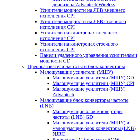
диапазона Advantech Wireless
Усилители мощности на ЛБВ внешнего
исполнения CPI
Усилители мощности на ЛБВ стоечного
исполнения CPI
Усилители на клистронах внешнего
исполнения CPI
Усилители на клистронах стоечного
исполнения CPI
Панели удаленного управления усилителями
мощности GD
Преобразователи частоты и блок-конверторы
Малошумящие усилители (МШУ)
Малошумящие усилители (МШУ) GD
Малошумящие усилители (МШУ) CPI
Малошумящие усилители (МШУ)
Advantech
Малошумящие блок-конверторы частоты
(LNB)
Малошумящие блок-конверторы
частоты (LNB) GD
Малошумящие усилители (МШУ) и
малошумящие блок конверторы (LNB)
NJRC
Конвертора C Диапазона SMW