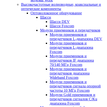
модемы Work
Высокочастотные волноводные, коаксиальные и
оптические компоненты
Оптоволоконное оборудование
Шасси
Шасси DEV
Шасси Foxcom
Модули приемников и передатчиков
Модули приемников и
передатчиков L-диапазона DEV
Модули приемников и
передатчиков L-диапазона
Foxcom
Модули приемников и
передатчиков IF диапазона
70/140 МГц Foxcom
Модули приемников и
передатчиков диапазона
Wideband Foxcom
Модули приемников и
передатчиков сигнала опорной
частоты 10 МГц Foxcom
Модули Gold приемников и
передатчиков сигналов C/Ku
диапазона Foxcom