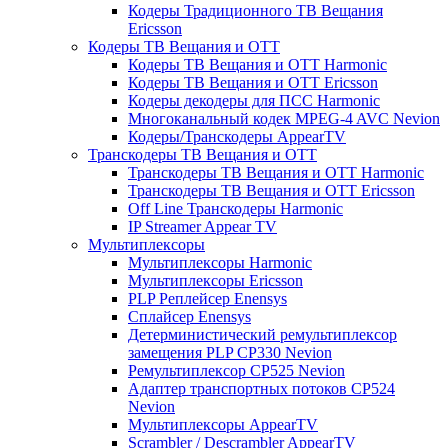
Кодеры Традиционного ТВ Вещания
Ericsson
Кодеры ТВ Вещания и ОТТ
Кодеры ТВ Вещания и ОТТ Harmonic
Кодеры ТВ Вещания и ОТТ Ericsson
Кодеры декодеры для ПСС Harmonic
Многоканальный кодек MPEG-4 AVC Nevion
Кодеры/Транскодеры AppearTV
Транскодеры ТВ Вещания и ОТТ
Транскодеры ТВ Вещания и ОТТ Harmonic
Транскодеры ТВ Вещания и ОТТ Ericsson
Off Line Транскодеры Harmonic
IP Streamer Appear TV
Мультиплексоры
Мультиплексоры Harmonic
Мультиплексоры Ericsson
PLP Реплейсер Enensys
Сплайсер Enensys
Детерминистический ремультиплексор
замещения PLP CP330 Nevion
Ремультиплексор CP525 Nevion
Адаптер транспортных потоков CP524
Nevion
Мультиплексоры AppearTV
Scrambler / Descrambler AppearTV