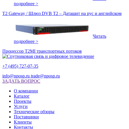
подробнее >
T2 Gateway / Шлюз DVB T2 – Даташит на рус и английском
Читать
подробнее >
Процессор T2MI транспортных потоков
+7 (495) 727-07-35
info@nposp.ru
trade@nposp.ru
ЗАДАТЬ ВОПРОС
О компании
Каталог
Проекты
Услуги
Технические обзоры
Поставщики
Клиенты
Контакты