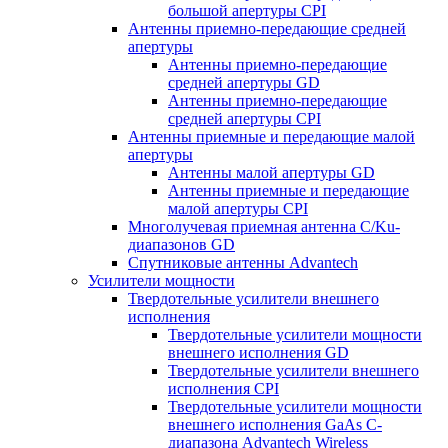
большой апертуры CPI
Антенны приемно-передающие средней
апертуры
Антенны приемно-передающие
средней апертуры GD
Антенны приемно-передающие
средней апертуры CPI
Антенны приемные и передающие малой
апертуры
Антенны малой апертуры GD
Антенны приемные и передающие
малой апертуры CPI
Многолучевая приемная антенна С/Ku-
диапазонов GD
Спутниковые антенны Advantech
Усилители мощности
Твердотельные усилители внешнего
исполнения
Твердотельные усилители мощности
внешнего исполнения GD
Твердотельные усилители внешнего
исполнения CPI
Твердотельные усилители мощности
внешнего исполнения GaAs С-
диапазона Advantech Wireless