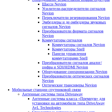
Шасси Nevion
Усилители-распределители сигналов
Nevion
Переключатели резервирования Nevion
Эмбеддеры и де-эмбеддеры звуковых
сигналов Nevion
Преобразователи формата сигналов
Nevion
Коммутаторы сигналов
Коммутаторы сигналов Nevion
Коммутаторы Snell
Панели управления
коммутаторами Snell
Преобразователи сигналов аналог/
цифра и SDI/HDMI Nevion
Оборудование синхронизации Nevion
Преобразователи оптических сигналов
Nevion
Оптические трансиверы Nevion
Мобильные станции спутниковой связи
Антенные системы типа Driveaway
Антенные системы класса «Премиум» для
установки на автомобили типа DriveAway
AvL Technologies