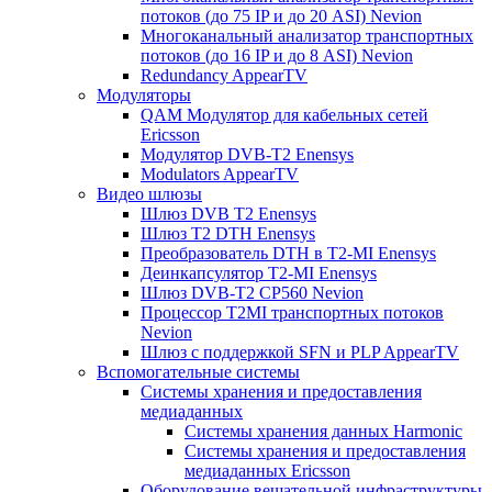
потоков (до 75 IP и до 20 ASI) Nevion
Многоканальный анализатор транспортных
потоков (до 16 IP и до 8 ASI) Nevion
Redundancy AppearTV
Модуляторы
QAM Модулятор для кабельных сетей
Ericsson
Модулятор DVB-T2 Enensys
Modulators AppearTV
Видео шлюзы
Шлюз DVB T2 Enensys
Шлюз T2 DTH Enensys
Преобразователь DTH в T2-MI Enensys
Деинкапсулятор T2-MI Enensys
Шлюз DVB-T2 CP560 Nevion
Процессор T2MI транспортных потоков
Nevion
Шлюз с поддержкой SFN и PLP AppearTV
Вспомогательные системы
Системы хранения и предоставления
медиаданных
Системы хранения данных Harmonic
Системы хранения и предоставления
медиаданных Ericsson
Оборудование вещательной инфраструктуры