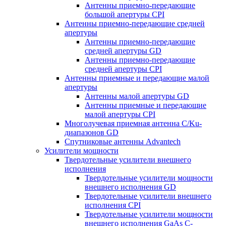
Антенны приемно-передающие
большой апертуры CPI
Антенны приемно-передающие средней
апертуры
Антенны приемно-передающие
средней апертуры GD
Антенны приемно-передающие
средней апертуры CPI
Антенны приемные и передающие малой
апертуры
Антенны малой апертуры GD
Антенны приемные и передающие
малой апертуры CPI
Многолучевая приемная антенна С/Ku-
диапазонов GD
Спутниковые антенны Advantech
Усилители мощности
Твердотельные усилители внешнего
исполнения
Твердотельные усилители мощности
внешнего исполнения GD
Твердотельные усилители внешнего
исполнения CPI
Твердотельные усилители мощности
внешнего исполнения GaAs С-