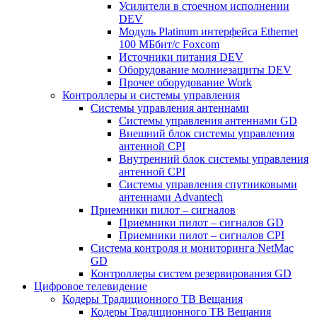
Усилители в стоечном исполнении
DEV
Модуль Platinum интерфейса Ethernet
100 МБбит/с Foxcom
Источники питания DEV
Оборудование молниезащиты DEV
Прочее оборудование Work
Контроллеры и системы управления
Системы управления антеннами
Системы управления антеннами GD
Внешний блок системы управления
антенной CPI
Внутренний блок системы управления
антенной CPI
Системы управления спутниковыми
антеннами Advantech
Приемники пилот – сигналов
Приемники пилот – сигналов GD
Приемники пилот – сигналов CPI
Система контроля и мониторинга NetMac
GD
Контроллеры систем резервирования GD
Цифровое телевидение
Кодеры Традиционного ТВ Вещания
Кодеры Традиционного ТВ Вещания