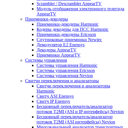
Scrambler / Descrambler AppearTV
Модуль отображения электронного телегида
AppearTV
Приемники-декодеры
Приемники-декодеры Harmonic
Кодеры декодеры для ПСС Harmonic
Приемники-декодеры Ericsson
Спутниковые приемники Newtec
Демодулятор Е2 Enensys
Декодеры AppearTV
Приемники AppearTV
Системы управления
Cистемы управления Harmonic
Cистемы управления Ericsson
Cистемы управления Nevion
Свитчи переключения и анализаторы
Свитчи переключения и анализаторы
Harmonic
Свитч ASI Enensys
Свитч IP Enensys
Бесшовный переключатель/анализатор
потоков T2MI (ASI и IP интерфейсы) Nevion
Бесшовный переключатель/анализатор
потоков T2MI (ASI интерфейсы) Nevion
Многоканальный анализатор транспортных