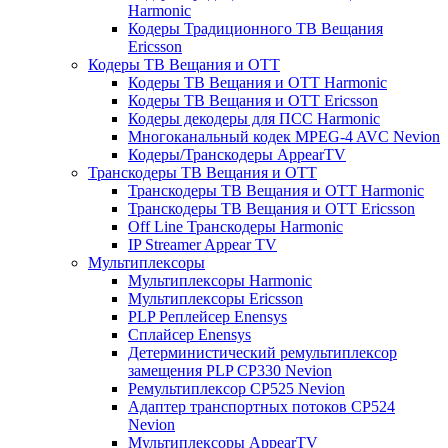
Harmonic
Кодеры Традиционного ТВ Вещания
Ericsson
Кодеры ТВ Вещания и ОТТ
Кодеры ТВ Вещания и ОТТ Harmonic
Кодеры ТВ Вещания и ОТТ Ericsson
Кодеры декодеры для ПСС Harmonic
Многоканальный кодек MPEG-4 AVC Nevion
Кодеры/Транскодеры AppearTV
Транскодеры ТВ Вещания и ОТТ
Транскодеры ТВ Вещания и ОТТ Harmonic
Транскодеры ТВ Вещания и ОТТ Ericsson
Off Line Транскодеры Harmonic
IP Streamer Appear TV
Мультиплексоры
Мультиплексоры Harmonic
Мультиплексоры Ericsson
PLP Реплейсер Enensys
Сплайсер Enensys
Детерминистический ремультиплексор
замещения PLP CP330 Nevion
Ремультиплексор CP525 Nevion
Адаптер транспортных потоков CP524
Nevion
Мультиплексоры AppearTV