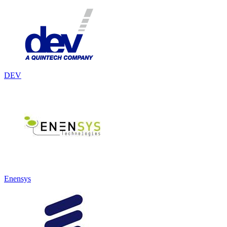
DEV
Enensys