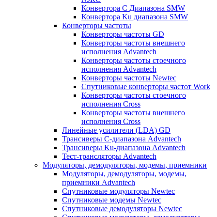
Конвертора C Диапазона SMW
Конвертора Ku диапазона SMW
Конверторы частоты
Конверторы частоты GD
Конверторы частоты внешнего
исполнения Advantech
Конверторы частоты стоечного
исполнения Advantech
Конверторы частоты Newtec
Спутниковые конверторы частот Work
Конверторы частоты стоечного
исполнения Cross
Конверторы частоты внешнего
исполнения Cross
Линейные усилители (LDA) GD
Трансиверы С-диапазона Advantech
Трансиверы Ku-диапазона Advantech
Тест-трансляторы Advantech
Модуляторы, демодуляторы, модемы, приемники
Модуляторы, демодуляторы, модемы,
приемники Advantech
Спутниковые модуляторы Newtec
Спутниковые модемы Newtec
Спутниковые демодуляторы Newtec