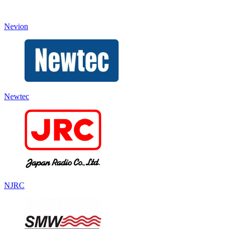
Nevion
Newtec
NJRC