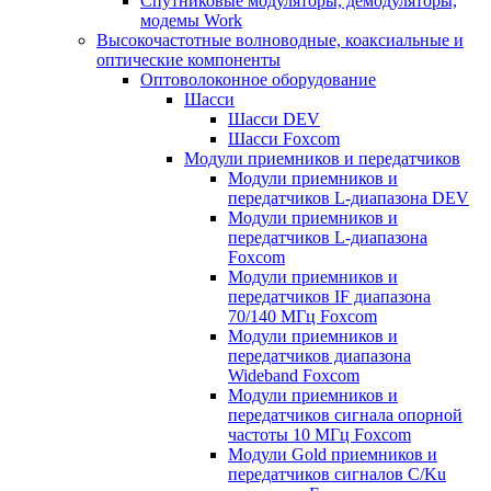
Спутниковые модуляторы, демодуляторы,
модемы Work
Высокочастотные волноводные, коаксиальные и
оптические компоненты
Оптоволоконное оборудование
Шасси
Шасси DEV
Шасси Foxcom
Модули приемников и передатчиков
Модули приемников и
передатчиков L-диапазона DEV
Модули приемников и
передатчиков L-диапазона
Foxcom
Модули приемников и
передатчиков IF диапазона
70/140 МГц Foxcom
Модули приемников и
передатчиков диапазона
Wideband Foxcom
Модули приемников и
передатчиков сигнала опорной
частоты 10 МГц Foxcom
Модули Gold приемников и
передатчиков сигналов C/Ku