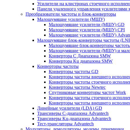
Усилители на клистронах стоечного исполнен
Панели удаленного управления усилителями
Преобразователи частоты и блок-конверторы
Малошумящие усилители (МШУ)
Малошумящие усилители (МШУ) GD
Малошумящие усилители (МШУ) CPI
Малошумящие усилители (МШУ) Advan
Малошумящие блок-конверторы частоты (LN
Малошумящие блок-конверторы частот
Малошумящие усилители (МШУ) и мало
Конвертора C Диапазона SMW
Конвертора Ku диапазона SMW
Конверторы частоты
Конверторы частоты GD
Конверторы частоты внешнего исполнен
Конверторы частоты стоечного исполне
Конверторы частоты Newtec
Спутниковые конверторы частот Work
Конверторы частоты стоечного исполне
Конверторы частоты внешнего исполнен
Линейные усилители (LDA) GD
Трансиверы С-диапазона Advantech
Трансиверы Ku-диапазона Advantech
Тест-трансляторы Advantech
Модуляторы, демодуляторы, модемы, приемники