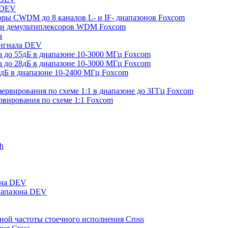
 DEV
ры CWDM до 8 каналов L- и IF- диапазонов Foxcom
в и демультиплексоров WDM Foxcom
а
сигнала DEV
а до 55дБ в диапазоне 10-3000 МГц Foxcom
а до 28дБ в диапазоне 10-3000 МГц Foxcom
0дБ в диапазоне 10-2400 МГц Foxcom
зервирования по схеме 1:1 в диапазоне до 3ГГц Foxcom
рвирования по схеме 1:1 Foxcom
h
она DEV
иапазона DEV
ной частоты стоечного исполнения Cross