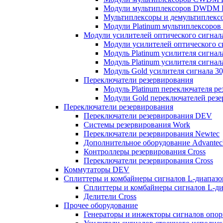
Модули мультиплексоров DWDM
Мультиплексоры и демультиплексо
Модули Platinum мультиплексоро
Модули усилителей оптического сигнал
Модули усилителей оптического 
Модуль Platinum усилителя сигнал
Модуль Platinum усилителя сигнал
Модуль Gold усилителя сигнала 3
Переключатели резервирования
Модуль Platinum переключателя ре
Модули Gold переключателей резе
Переключатели резервирования
Переключатели резервирования DEV
Системы резервирования Work
Переключатели резервирования Newtec
Дополнительное оборудование Advantec
Контроллеры резервирования Cross
Переключатели резервирования Cross
Коммутаторы DEV
Сплиттеры и комбайнеры сигналов L-диапаз
Сплиттеры и комбайнеры сигналов L-д
Делители Cross
Прочее оборудование
Генераторы и инжекторы сигналов опор