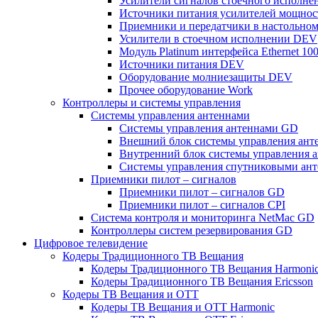
Усилители сигналов стоечного исполнен
Источники питания усилителей мощнос
Приемники и передатчики в настольно
Усилители в стоечном исполнении DEV
Модуль Platinum интерфейса Ethernet 1
Источники питания DEV
Оборудование молниезащиты DEV
Прочее оборудование Work
Контроллеры и системы управления
Системы управления антеннами
Системы управления антеннами GD
Внешний блок системы управления ант
Внутренний блок системы управления 
Системы управления спутниковыми ант
Приемники пилот – сигналов
Приемники пилот – сигналов GD
Приемники пилот – сигналов CPI
Система контроля и мониторинга NetMac GD
Контроллеры систем резервирования GD
Цифровое телевидение
Кодеры Традиционного ТВ Вещания
Кодеры Традиционного ТВ Вещания Harmoni
Кодеры Традиционного ТВ Вещания Ericsson
Кодеры ТВ Вещания и ОТТ
Кодеры ТВ Вещания и ОТТ Harmonic