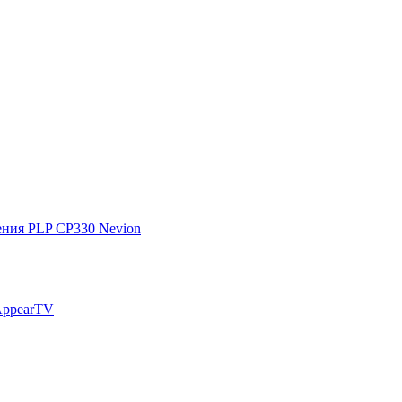
ения PLP CP330 Nevion
AppearTV