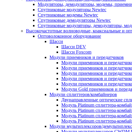
Модуляторы, демодуляторы, модемы, приемни
Спутниковые модуляторы Newtec
Спутниковые модемы Newtec
Спутниковые демодуляторы Newtec
Спутниковые модуляторы, демодуляторы, мо
Высокочастотные волноводные, коаксиальные и оп
Оптоволоконное оборудование
Шасси
Шасси DEV
Шасси Foxcom
Модули приемников и передатчиков
Модули приемников и передатчик
Модули приемников и передатчик
Модули приемников и передатчико
Модули приемников и передатчик
Модули приемников и передатчик
Модули Gold приемников и переда
Модули сплиттеров/комбайнеров
Двунаправленные оптические сплит
Модуль Platinum cплиттера-комба
Модуль Platinum сплиттера-комба
Модуль Platinum сплиттера-комбай
Модуль Platinum сплиттера-комба
Модули мультиплексоров/демультиплек
Модули мультиплексоров CWDM