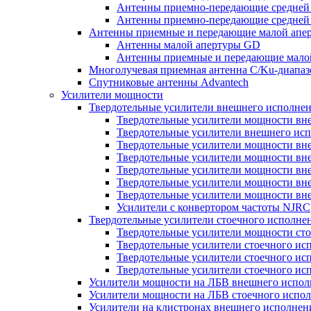
Антенны приемно-передающие средней
Антенны приемно-передающие средней 
Антенны приемные и передающие малой апе
Антенны малой апертуры GD
Антенны приемные и передающие мало
Многолучевая приемная антенна С/Ku-диапа
Спутниковые антенны Advantech
Усилители мощности
Твердотельные усилители внешнего исполне
Твердотельные усилители мощности вн
Твердотельные усилители внешнего ис
Твердотельные усилители мощности вне
Твердотельные усилители мощности вне
Твердотельные усилители мощности вне
Твердотельные усилители мощности вне
Твердотельные усилители мощности вне
Усилители с конвертором чаcтоты NJRC
Твердотельные усилители стоечного исполне
Твердотельные усилители мощности ст
Твердотельные усилители стоечного ис
Твердотельные усилители стоечного исп
Твердотельные усилители стоечного исп
Усилители мощности на ЛБВ внешнего испол
Усилители мощности на ЛБВ стоечного испол
Усилители на клистронах внешнего исполнен