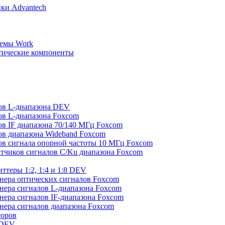
ки Advantech
демы Work
тические компоненты
ов L-диапазона DEV
ов L-диапазона Foxcom
в IF диапазона 70/140 МГц Foxcom
ов диапазона Wideband Foxcom
ов сигнала опорной частоты 10 МГц Foxcom
тчиков сигналов C/Ku диапазона Foxcom
теры 1:2, 1:4 и 1:8 DEV
йнера оптических сигналов Foxcom
йнера сигналов L-диапазона Foxcom
нера сигналов IF-диапазона Foxcom
йнера сигналов диапазона Foxcom
соров
 DEV