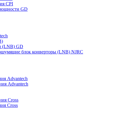
ия CPI
 мощности GD
tech
B)
ы (LNB) GD
шумящие блок конверторы (LNB) NJRC
ия Advantech
ния Advantech
ния Cross
ия Cross