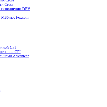
ия Cross
ти Cross
м исполнении DEV
00 МБбит/с Foxcom
енной CPI
антенной CPI
еннами Advantech
c