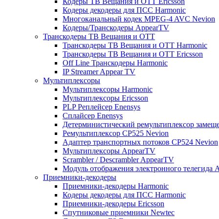
Кодеры ТВ Вещания и ОТТ Ericsson
Кодеры декодеры для ПСС Harmonic
Многоканальный кодек MPEG-4 AVC Nevion
Кодеры/Транскодеры AppearTV
Транскодеры ТВ Вещания и ОТТ
Транскодеры ТВ Вещания и ОТТ Harmonic
Транскодеры ТВ Вещания и ОТТ Ericsson
Off Line Транскодеры Harmonic
IP Streamer Appear TV
Мультиплексоры
Мультиплексоры Harmonic
Мультиплексоры Ericsson
PLP Реплейсер Enensys
Сплайсер Enensys
Детерминистический ремультиплексор замещ
Ремультиплексор CP525 Nevion
Адаптер транспортных потоков CP524 Nevion
Мультиплексоры AppearTV
Scrambler / Descrambler AppearTV
Модуль отображения электронного телегида 
Приемники-декодеры
Приемники-декодеры Harmonic
Кодеры декодеры для ПСС Harmonic
Приемники-декодеры Ericsson
Спутниковые приемники Newtec