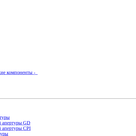
кие компоненты -
туры
й апертуры GD
 апертуры CPI
туры