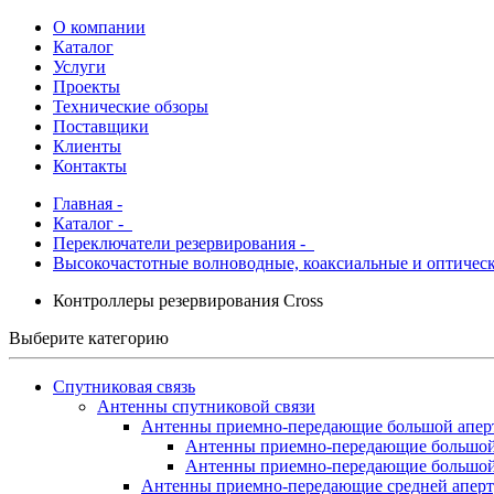
О компании
Каталог
Услуги
Проекты
Технические обзоры
Поставщики
Клиенты
Контакты
Главная
-
Каталог
-
Переключатели резервирования -
Высокочастотные волноводные, коаксиальные и оптичес
Контроллеры резервирования Cross
Выберите категорию
Спутниковая связь
Антенны спутниковой связи
Антенны приемно-передающие большой апер
Антенны приемно-передающие большо
Антенны приемно-передающие большой
Антенны приемно-передающие средней апер