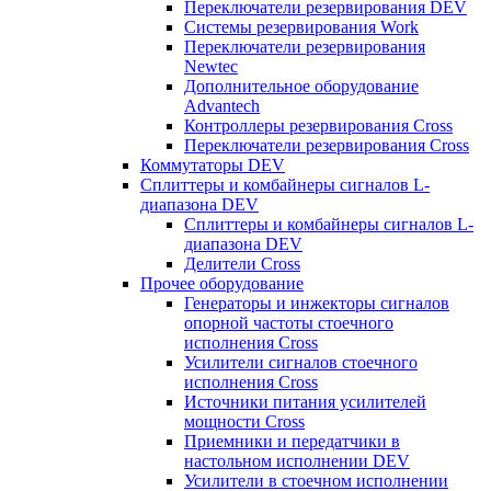
Переключатели резервирования DEV
Системы резервирования Work
Переключатели резервирования
Newtec
Дополнительное оборудование
Advantech
Контроллеры резервирования Cross
Переключатели резервирования Cross
Коммутаторы DEV
Сплиттеры и комбайнеры сигналов L-
диапазона DEV
Сплиттеры и комбайнеры сигналов L-
диапазона DEV
Делители Cross
Прочее оборудование
Генераторы и инжекторы сигналов
опорной частоты стоечного
исполнения Cross
Усилители сигналов стоечного
исполнения Cross
Источники питания усилителей
мощности Cross
Приемники и передатчики в
настольном исполнении DEV
Усилители в стоечном исполнении