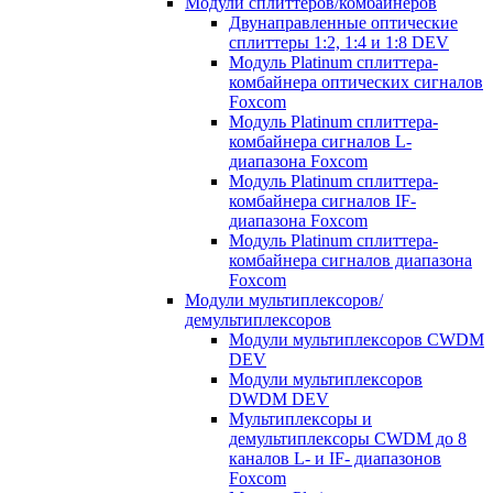
Модули сплиттеров/комбайнеров
Двунаправленные оптические
сплиттеры 1:2, 1:4 и 1:8 DEV
Модуль Platinum cплиттера-
комбайнера оптических сигналов
Foxcom
Модуль Platinum сплиттера-
комбайнера сигналов L-
диапазона Foxcom
Модуль Platinum сплиттера-
комбайнера сигналов IF-
диапазона Foxcom
Модуль Platinum сплиттера-
комбайнера сигналов диапазона
Foxcom
Модули мультиплексоров/
демультиплексоров
Модули мультиплексоров CWDM
DEV
Модули мультиплексоров
DWDM DEV
Мультиплексоры и
демультиплексоры CWDM до 8
каналов L- и IF- диапазонов
Foxcom