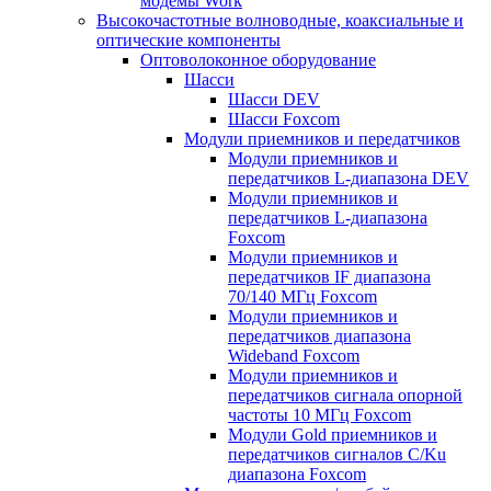
модемы Work
Высокочастотные волноводные, коаксиальные и
оптические компоненты
Оптоволоконное оборудование
Шасси
Шасси DEV
Шасси Foxcom
Модули приемников и передатчиков
Модули приемников и
передатчиков L-диапазона DEV
Модули приемников и
передатчиков L-диапазона
Foxcom
Модули приемников и
передатчиков IF диапазона
70/140 МГц Foxcom
Модули приемников и
передатчиков диапазона
Wideband Foxcom
Модули приемников и
передатчиков сигнала опорной
частоты 10 МГц Foxcom
Модули Gold приемников и
передатчиков сигналов C/Ku
диапазона Foxcom