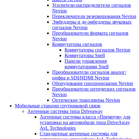
Усилители-распределители сигналов
Nevion
Переключатели резервирования Nevion
Эмбеддеры и де-эмбеддеры звуковых
сигналов Nevion
Преобразователи формата сигналов
Nevion
Коммутаторы сигналов
Коммутаторы сигналов Nevion
Коммутаторы Snell
Панели управления
коммутаторами Snell
Преобразователи сигналов аналог/
цифра и SDI/HDMI Nevion
Оборудование синхронизации Nevion
Преобразователи оптических сигналов
Nevion
Оптические трансиверы Nevion
Мобильные станции спутниковой связи
Антенные системы типа Driveaway
Антенные системы класса «Премиум» для
установки на автомобили типа DriveAway
AvL Technologies
Стандартные антенные системы для