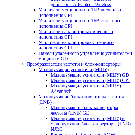
диапазона Advantech Wireless
Усилители мощности на ЛБВ внешнего
исполнения CPI
Усилители мощности на ЛБВ стоечного
исполнения CPI
Усилители на клистронах внешнего
исполнения CPI
Усилители на клистронах стоечного
исполнения CPI
Панели удаленного управления усилителями
мощности GD
Преобразователи частоты и блок-конверторы
Малошумящие усилители (МШУ)
Малошумящие усилители (МШУ) GD
Малошумящие усилители (МШУ) CPI
Малошумящие усилители (МШУ)
Advantech
Малошумящие блок-конверторы частоты
(LNB)
Малошумящие блок-конверторы
частоты (LNB) GD
Малошумящие усилители (МШУ) и
малошумящие блок конверторы (LNB)
NJRC
Конвертора C Диапазона SMW