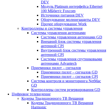
DEV
Модуль Platinum интерфейса Ethernet
100 МБбит/с Foxcom
Источники питания DEV
Оборудование молниезащиты DEV
Прочее оборудование Work
Контроллеры и системы управления
Системы управления антеннами
Системы управления антеннами GD
Внешний блок системы управления
антенной CPI
Внутренний блок системы управления
антенной CPI
Системы управления спутниковыми
антеннами Advantech
Приемники пилот – сигналов
Приемники пилот – сигналов GD
Приемники пилот – сигналов CPI
Система контроля и мониторинга NetMac
GD
Контроллеры систем резервирования GD
Цифровое телевидение
Кодеры Традиционного ТВ Вещания
Кодеры Традиционного ТВ Вещания
Harmonic