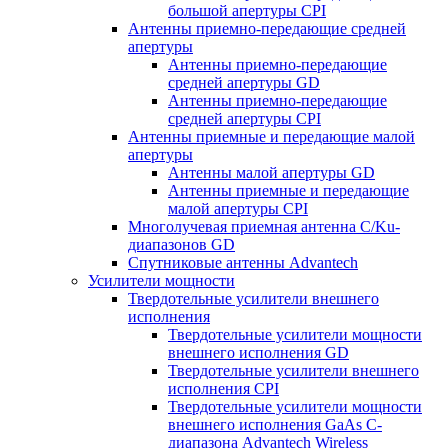
большой апертуры CPI
Антенны приемно-передающие средней
апертуры
Антенны приемно-передающие
средней апертуры GD
Антенны приемно-передающие
средней апертуры CPI
Антенны приемные и передающие малой
апертуры
Антенны малой апертуры GD
Антенны приемные и передающие
малой апертуры CPI
Многолучевая приемная антенна С/Ku-
диапазонов GD
Спутниковые антенны Advantech
Усилители мощности
Твердотельные усилители внешнего
исполнения
Твердотельные усилители мощности
внешнего исполнения GD
Твердотельные усилители внешнего
исполнения CPI
Твердотельные усилители мощности
внешнего исполнения GaAs С-
диапазона Advantech Wireless