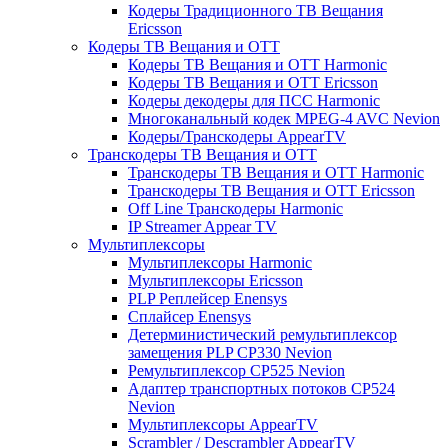
Кодеры Традиционного ТВ Вещания
Ericsson
Кодеры ТВ Вещания и ОТТ
Кодеры ТВ Вещания и ОТТ Harmonic
Кодеры ТВ Вещания и ОТТ Ericsson
Кодеры декодеры для ПСС Harmonic
Многоканальный кодек MPEG-4 AVC Nevion
Кодеры/Транскодеры AppearTV
Транскодеры ТВ Вещания и ОТТ
Транскодеры ТВ Вещания и ОТТ Harmonic
Транскодеры ТВ Вещания и ОТТ Ericsson
Off Line Транскодеры Harmonic
IP Streamer Appear TV
Мультиплексоры
Мультиплексоры Harmonic
Мультиплексоры Ericsson
PLP Реплейсер Enensys
Сплайсер Enensys
Детерминистический ремультиплексор
замещения PLP CP330 Nevion
Ремультиплексор CP525 Nevion
Адаптер транспортных потоков CP524
Nevion
Мультиплексоры AppearTV
Scrambler / Descrambler AppearTV