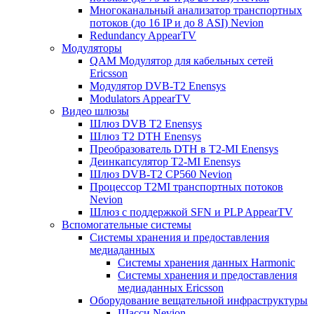
Многоканальный анализатор транспортных
потоков (до 16 IP и до 8 ASI) Nevion
Redundancy AppearTV
Модуляторы
QAM Модулятор для кабельных сетей
Ericsson
Модулятор DVB-T2 Enensys
Modulators AppearTV
Видео шлюзы
Шлюз DVB T2 Enensys
Шлюз T2 DTH Enensys
Преобразователь DTH в T2-MI Enensys
Деинкапсулятор T2-MI Enensys
Шлюз DVB-T2 CP560 Nevion
Процессор T2MI транспортных потоков
Nevion
Шлюз с поддержкой SFN и PLP AppearTV
Вспомогательные системы
Системы хранения и предоставления
медиаданных
Системы хранения данных Harmonic
Системы хранения и предоставления
медиаданных Ericsson
Оборудование вещательной инфраструктуры
Шасси Nevion