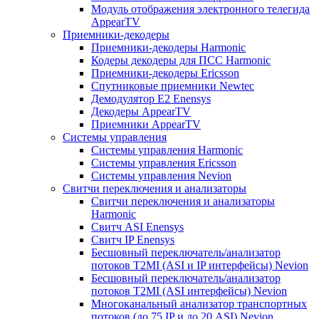
Модуль отображения электронного телегида
AppearTV
Приемники-декодеры
Приемники-декодеры Harmonic
Кодеры декодеры для ПСС Harmonic
Приемники-декодеры Ericsson
Спутниковые приемники Newtec
Демодулятор Е2 Enensys
Декодеры AppearTV
Приемники AppearTV
Системы управления
Cистемы управления Harmonic
Cистемы управления Ericsson
Cистемы управления Nevion
Свитчи переключения и анализаторы
Свитчи переключения и анализаторы
Harmonic
Свитч ASI Enensys
Свитч IP Enensys
Бесшовный переключатель/анализатор
потоков T2MI (ASI и IP интерфейсы) Nevion
Бесшовный переключатель/анализатор
потоков T2MI (ASI интерфейсы) Nevion
Многоканальный анализатор транспортных
потоков (до 75 IP и до 20 ASI) Nevion