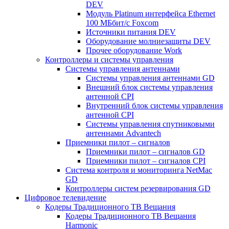
DEV
Модуль Platinum интерфейса Ethernet
100 МБбит/с Foxcom
Источники питания DEV
Оборудование молниезащиты DEV
Прочее оборудование Work
Контроллеры и системы управления
Системы управления антеннами
Системы управления антеннами GD
Внешний блок системы управления
антенной CPI
Внутренний блок системы управления
антенной CPI
Системы управления спутниковыми
антеннами Advantech
Приемники пилот – сигналов
Приемники пилот – сигналов GD
Приемники пилот – сигналов CPI
Система контроля и мониторинга NetMac
GD
Контроллеры систем резервирования GD
Цифровое телевидение
Кодеры Традиционного ТВ Вещания
Кодеры Традиционного ТВ Вещания
Harmonic