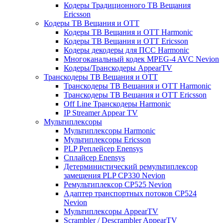
Кодеры Традиционного ТВ Вещания
Ericsson
Кодеры ТВ Вещания и ОТТ
Кодеры ТВ Вещания и ОТТ Harmonic
Кодеры ТВ Вещания и ОТТ Ericsson
Кодеры декодеры для ПСС Harmonic
Многоканальный кодек MPEG-4 AVC Nevion
Кодеры/Транскодеры AppearTV
Транскодеры ТВ Вещания и ОТТ
Транскодеры ТВ Вещания и ОТТ Harmonic
Транскодеры ТВ Вещания и ОТТ Ericsson
Off Line Транскодеры Harmonic
IP Streamer Appear TV
Мультиплексоры
Мультиплексоры Harmonic
Мультиплексоры Ericsson
PLP Реплейсер Enensys
Сплайсер Enensys
Детерминистический ремультиплексор
замещения PLP CP330 Nevion
Ремультиплексор CP525 Nevion
Адаптер транспортных потоков CP524
Nevion
Мультиплексоры AppearTV
Scrambler / Descrambler AppearTV