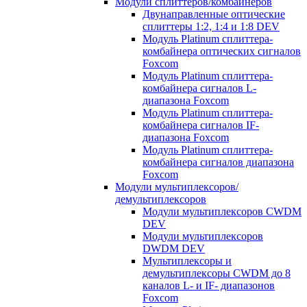
Модули сплиттеров/комбайнеров
Двунаправленные оптические
сплиттеры 1:2, 1:4 и 1:8 DEV
Модуль Platinum cплиттера-
комбайнера оптических сигналов
Foxcom
Модуль Platinum сплиттера-
комбайнера сигналов L-
диапазона Foxcom
Модуль Platinum сплиттера-
комбайнера сигналов IF-
диапазона Foxcom
Модуль Platinum сплиттера-
комбайнера сигналов диапазона
Foxcom
Модули мультиплексоров/
демультиплексоров
Модули мультиплексоров CWDM
DEV
Модули мультиплексоров
DWDM DEV
Мультиплексоры и
демультиплексоры CWDM до 8
каналов L- и IF- диапазонов
Foxcom