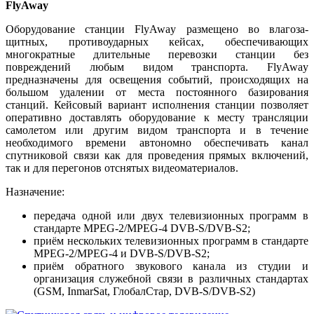
FlyAway
Оборудование станции FlyAway размещено во влагоза­
щитных, противоударных кейсах, обеспечивающих
многократные длительные перевозки станции без
повреждений любым видом транспорта. FlyAway
предназначены для освещения событий, происходящих на
большом удалении от места постоянного базирования
станций. Кейсовый вариант исполнения станции позволяет
оперативно доставлять оборудование к месту трансляции
самолетом или другим видом транспорта и в течение
необходимого времени автономно обеспечивать канал
спутниковой связи как для проведения прямых включений,
так и для перегонов отснятых видеоматериалов.
Назначение:
передача одной или двух телевизионных программ в
стандарте MPEG-2/MPEG-4 DVB-S/DVB-S2;
приём нескольких телевизионных программ в стандарте
MPEG-2/MPEG-4 и DVB-S/DVB-S2;
приём обратного звукового канала из студии и
организация служебной связи в различных стандартах
(GSM, InmarSat, ГлобалСтар, DVB-S/DVB-S2)