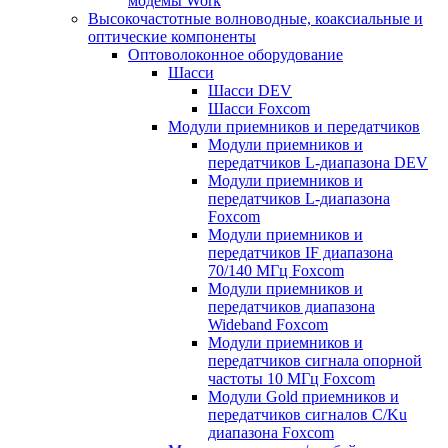
модемы Work
Высокочастотные волноводные, коаксиальные и
оптические компоненты
Оптоволоконное оборудование
Шасси
Шасси DEV
Шасси Foxcom
Модули приемников и передатчиков
Модули приемников и
передатчиков L-диапазона DEV
Модули приемников и
передатчиков L-диапазона
Foxcom
Модули приемников и
передатчиков IF диапазона
70/140 МГц Foxcom
Модули приемников и
передатчиков диапазона
Wideband Foxcom
Модули приемников и
передатчиков сигнала опорной
частоты 10 МГц Foxcom
Модули Gold приемников и
передатчиков сигналов C/Ku
диапазона Foxcom