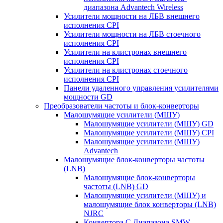
диапазона Advantech Wireless
Усилители мощности на ЛБВ внешнего
исполнения CPI
Усилители мощности на ЛБВ стоечного
исполнения CPI
Усилители на клистронах внешнего
исполнения CPI
Усилители на клистронах стоечного
исполнения CPI
Панели удаленного управления усилителями
мощности GD
Преобразователи частоты и блок-конверторы
Малошумящие усилители (МШУ)
Малошумящие усилители (МШУ) GD
Малошумящие усилители (МШУ) CPI
Малошумящие усилители (МШУ)
Advantech
Малошумящие блок-конверторы частоты
(LNB)
Малошумящие блок-конверторы
частоты (LNB) GD
Малошумящие усилители (МШУ) и
малошумящие блок конверторы (LNB)
NJRC
Конвертора C Диапазона SMW