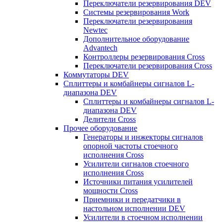
Переключатели резервирования DEV
Системы резервирования Work
Переключатели резервирования
Newtec
Дополнительное оборудование
Advantech
Контроллеры резервирования Cross
Переключатели резервирования Cross
Коммутаторы DEV
Сплиттеры и комбайнеры сигналов L-
диапазона DEV
Сплиттеры и комбайнеры сигналов L-
диапазона DEV
Делители Cross
Прочее оборудование
Генераторы и инжекторы сигналов
опорной частоты стоечного
исполнения Cross
Усилители сигналов стоечного
исполнения Cross
Источники питания усилителей
мощности Cross
Приемники и передатчики в
настольном исполнении DEV
Усилители в стоечном исполнении