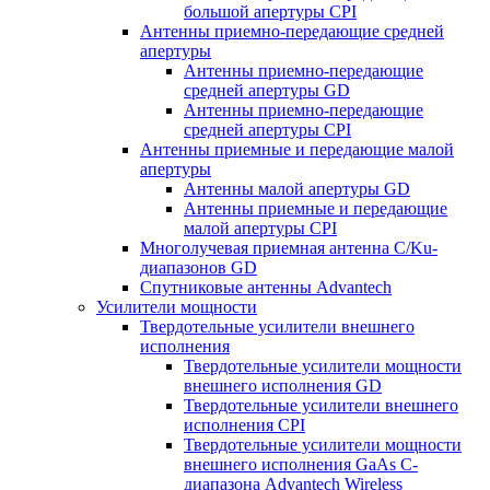
большой апертуры CPI
Антенны приемно-передающие средней
апертуры
Антенны приемно-передающие
средней апертуры GD
Антенны приемно-передающие
средней апертуры CPI
Антенны приемные и передающие малой
апертуры
Антенны малой апертуры GD
Антенны приемные и передающие
малой апертуры CPI
Многолучевая приемная антенна С/Ku-
диапазонов GD
Спутниковые антенны Advantech
Усилители мощности
Твердотельные усилители внешнего
исполнения
Твердотельные усилители мощности
внешнего исполнения GD
Твердотельные усилители внешнего
исполнения CPI
Твердотельные усилители мощности
внешнего исполнения GaAs С-
диапазона Advantech Wireless