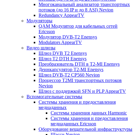
Многоканальный анализатор транспортных
потоков (до 16 IP и до 8 ASI) Nevion
Redundancy AppearTV
Модуляторы
QAM Модулятор для кабельных сетей
Ericsson
Модулятор DVB-T2 Enensys
Modulators AppearTV
Видео шлюзы
Шлюз DVB T2 Enensys
Шлюз T2 DTH Enensys
Преобразователь DTH в T2-MI Enensys
Деинкапсулятор T2-MI Enensys
Шлюз DVB-T2 CP560 Nevion
Процессор T2MI транспортных потоков
Nevion
Шлюз с поддержкой SFN и PLP AppearTV
Вспомогательные системы
Системы хранения и предоставления
медиаданных
Системы хранения данных Harmonic
Системы хранения и предоставления
медиаданных Ericsson
Оборудование вещательной инфраструктуры
Шасси Nevion