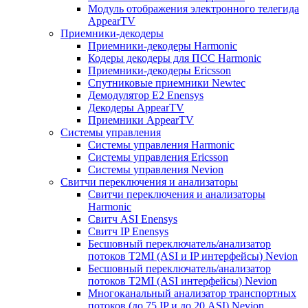
Модуль отображения электронного телегида
AppearTV
Приемники-декодеры
Приемники-декодеры Harmonic
Кодеры декодеры для ПСС Harmonic
Приемники-декодеры Ericsson
Спутниковые приемники Newtec
Демодулятор Е2 Enensys
Декодеры AppearTV
Приемники AppearTV
Системы управления
Cистемы управления Harmonic
Cистемы управления Ericsson
Cистемы управления Nevion
Свитчи переключения и анализаторы
Свитчи переключения и анализаторы
Harmonic
Свитч ASI Enensys
Свитч IP Enensys
Бесшовный переключатель/анализатор
потоков T2MI (ASI и IP интерфейсы) Nevion
Бесшовный переключатель/анализатор
потоков T2MI (ASI интерфейсы) Nevion
Многоканальный анализатор транспортных
потоков (до 75 IP и до 20 ASI) Nevion