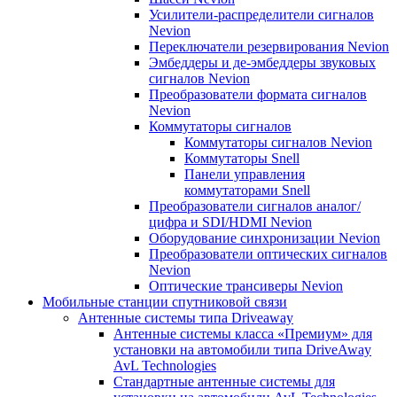
Усилители-распределители сигналов
Nevion
Переключатели резервирования Nevion
Эмбеддеры и де-эмбеддеры звуковых
сигналов Nevion
Преобразователи формата сигналов
Nevion
Коммутаторы сигналов
Коммутаторы сигналов Nevion
Коммутаторы Snell
Панели управления
коммутаторами Snell
Преобразователи сигналов аналог/
цифра и SDI/HDMI Nevion
Оборудование синхронизации Nevion
Преобразователи оптических сигналов
Nevion
Оптические трансиверы Nevion
Мобильные станции спутниковой связи
Антенные системы типа Driveaway
Антенные системы класса «Премиум» для
установки на автомобили типа DriveAway
AvL Technologies
Стандартные антенные системы для