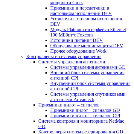
мощности Cross
Приемники и передатчики в
настольном исполнении DEV
Усилители в стоечном исполнении
DEV
Модуль Platinum интерфейса Ethernet
100 МБбит/с Foxcom
Источники питания DEV
Оборудование молниезащиты DEV
Прочее оборудование Work
Контроллеры и системы управления
Системы управления антеннами
Системы управления антеннами GD
Внешний блок системы управления
антенной CPI
Внутренний блок системы управления
антенной CPI
Системы управления спутниковыми
антеннами Advantech
Приемники пилот – сигналов
Приемники пилот – сигналов GD
Приемники пилот – сигналов CPI
Система контроля и мониторинга NetMac
GD
Контроллеры систем резервирования GD