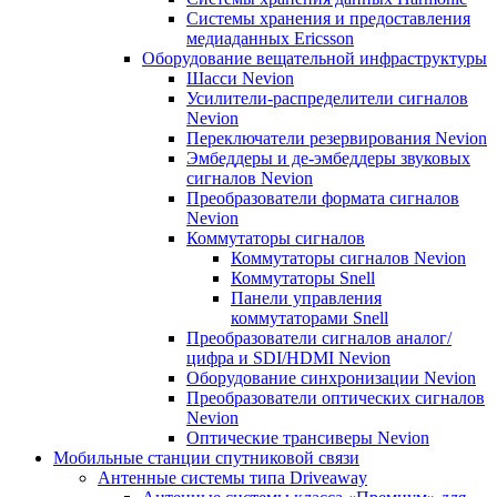
Системы хранения и предоставления
медиаданных Ericsson
Оборудование вещательной инфраструктуры
Шасси Nevion
Усилители-распределители сигналов
Nevion
Переключатели резервирования Nevion
Эмбеддеры и де-эмбеддеры звуковых
сигналов Nevion
Преобразователи формата сигналов
Nevion
Коммутаторы сигналов
Коммутаторы сигналов Nevion
Коммутаторы Snell
Панели управления
коммутаторами Snell
Преобразователи сигналов аналог/
цифра и SDI/HDMI Nevion
Оборудование синхронизации Nevion
Преобразователи оптических сигналов
Nevion
Оптические трансиверы Nevion
Мобильные станции спутниковой связи
Антенные системы типа Driveaway