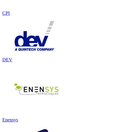
CPI
DEV
Enensys