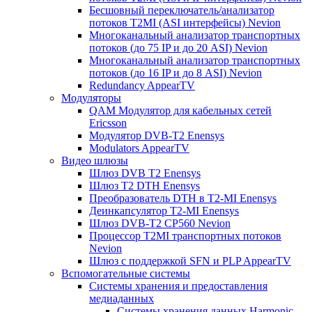
Бесшовный переключатель/анализатор
потоков T2MI (ASI интерфейсы) Nevion
Многоканальный анализатор транспортных
потоков (до 75 IP и до 20 ASI) Nevion
Многоканальный анализатор транспортных
потоков (до 16 IP и до 8 ASI) Nevion
Redundancy AppearTV
Модуляторы
QAM Модулятор для кабельных сетей
Ericsson
Модулятор DVB-T2 Enensys
Modulators AppearTV
Видео шлюзы
Шлюз DVB T2 Enensys
Шлюз T2 DTH Enensys
Преобразователь DTH в T2-MI Enensys
Деинкапсулятор T2-MI Enensys
Шлюз DVB-T2 CP560 Nevion
Процессор T2MI транспортных потоков
Nevion
Шлюз с поддержкой SFN и PLP AppearTV
Вспомогательные системы
Системы хранения и предоставления
медиаданных
Системы хранения данных Harmonic