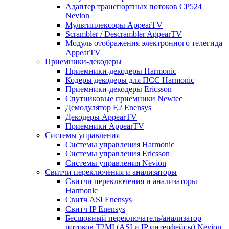
Адаптер транспортных потоков CP524
Nevion
Мультиплексоры AppearTV
Scrambler / Descrambler AppearTV
Модуль отображения электронного телегида
AppearTV
Приемники-декодеры
Приемники-декодеры Harmonic
Кодеры декодеры для ПСС Harmonic
Приемники-декодеры Ericsson
Спутниковые приемники Newtec
Демодулятор Е2 Enensys
Декодеры AppearTV
Приемники AppearTV
Системы управления
Cистемы управления Harmonic
Cистемы управления Ericsson
Cистемы управления Nevion
Свитчи переключения и анализаторы
Свитчи переключения и анализаторы
Harmonic
Свитч ASI Enensys
Свитч IP Enensys
Бесшовный переключатель/анализатор
потоков T2MI (ASI и IP интерфейсы) Nevion