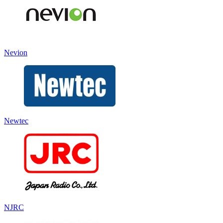
Nevion
Newtec
NJRC