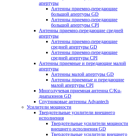
апертуры
Антенны приемно-передающие
большой апертуры GD
Антенны приемно-передающие
большой апертуры CPI
Антенны приемно-передающие средней
апертуры
Антенны приемно-передающие
средней апертуры GD
Антенны приемно-передающие
средней апертуры CPI
Антенны приемные и передающие малой
апертуры
Антенны малой апертуры GD
Антенны приемные и передающие
малой апертуры CPI
Многолучевая приемная антенна С/Ku-
диапазонов GD
Спутниковые антенны Advantech
Усилители мощности
Твердотельные усилители внешнего
исполнения
Твердотельные усилители мощности
внешнего исполнения GD
Твердотельные усилители внешнего