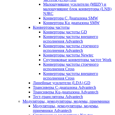
Малошумящие усилители (МШУ) и
малошумящие блок конверторы (LNB)
NJRC
Конвертора C Диапазона SMW
Конвертора Ku диапазона SMW
Конверторы частоты
Конверторы частоты GD
Конверторы частоты внешнего
исполнения Advantech
Конверторы частоты стоечного
исполнения Advantech
Конверторы частоты Newtec
Спутниковые конверторы частот Work
Конверторы частоты стоечного
исполнения Cross
Конверторы частоты внешнего
исполнения Cross
Линейные усилители (LDA) GD
Трансиверы С-диапазона Advantech
Трансиверы Ku-диапазона Advantech
Тест-трансляторы Advantech
Модуляторы, демодуляторы, модемы, приемники
Модуляторы, демодуляторы, модемы,
приемники Advantech