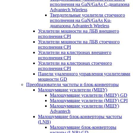
исполнения на GaN/GaAs С-диапазона
Advantech Wireless
Твердотельные усилители стоечного
исполнения на GaN/GaAs Ku-
диапазона Advantech Wireless
Усилители мощности на ЛБВ внешнего
исполнения CPI
Усилители мощности на ЛБВ стоечного
исполнения CPI
Усилители на клистронах внешнего
исполнения CPI
Усилители на клистронах стоечного
исполнения CPI
Панели удаленного управления усилителями
мощности GD
Преобразователи частоты и блок-конверторы
Малошумящие усилители (МШУ)
Малошумящие усилители (МШУ) GD
Малошумящие усилители (МШУ) CPI
Малошумящие усилители (МШУ)
Advantech
Малошумящие блок-конверторы частоты
(LNB)
Малошумящие блок-конверторы
частоты (LNB) GD