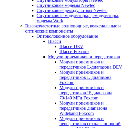
Спутниковые модуляторы Newtec
Спутниковые модемы Newtec
Спутниковые демодуляторы Newtec
Спутниковые модуляторы, демодуляторы,
модемы Work
Высокочастотные волноводные, коаксиальные и
оптические компоненты
Оптоволоконное оборудование
Шасси
Шасси DEV
Шасси Foxcom
Модули приемников и передатчиков
Модули приемников и
передатчиков L-диапазона DEV
Модули приемников и
передатчиков L-диапазона
Foxcom
Модули приемников и
передатчиков IF диапазона
70/140 МГц Foxcom
Модули приемников и
передатчиков диапазона
Wideband Foxcom
Модули приемников и
передатчиков сигнала опорной