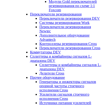
Модули Gold переключателей
резервирования по схеме 1:1
Foxcom
Переключатели резервирования
Переключатели резервирования DEV
Системы резервирования Work
Переключатели резервирования
Newtec
Дополнительное оборудование
Advantech
Контроллеры резервирования Cross
Переключатели резервирования Cross
Коммутаторы DEV
Сплиттеры и комбайнеры сигналов L-
диапазона DEV
Сплиттеры и комбайнеры сигналов L-
диапазона DEV
Делители Cross
Прочее оборудование
Генераторы и инжекторы сигналов
опорной частоты стоечного
исполнения Cross
Усилители сигналов стоечного
исполнения Cross
Источники питания усилителей