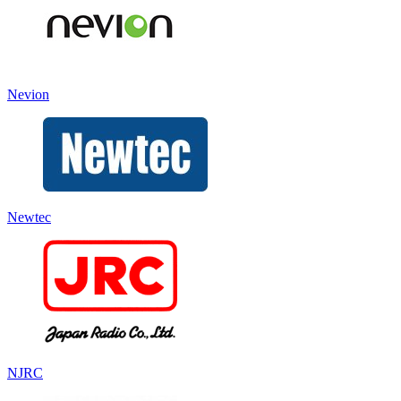
Nevion
Newtec
NJRC