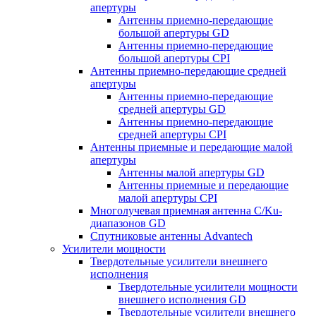
апертуры
Антенны приемно-передающие
большой апертуры GD
Антенны приемно-передающие
большой апертуры CPI
Антенны приемно-передающие средней
апертуры
Антенны приемно-передающие
средней апертуры GD
Антенны приемно-передающие
средней апертуры CPI
Антенны приемные и передающие малой
апертуры
Антенны малой апертуры GD
Антенны приемные и передающие
малой апертуры CPI
Многолучевая приемная антенна С/Ku-
диапазонов GD
Спутниковые антенны Advantech
Усилители мощности
Твердотельные усилители внешнего
исполнения
Твердотельные усилители мощности
внешнего исполнения GD
Твердотельные усилители внешнего