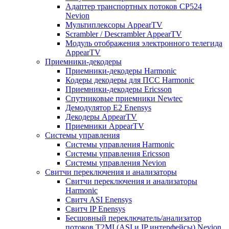
Адаптер транспортных потоков CP524
Nevion
Мультиплексоры AppearTV
Scrambler / Descrambler AppearTV
Модуль отображения электронного телегида
AppearTV
Приемники-декодеры
Приемники-декодеры Harmonic
Кодеры декодеры для ПСС Harmonic
Приемники-декодеры Ericsson
Спутниковые приемники Newtec
Демодулятор Е2 Enensys
Декодеры AppearTV
Приемники AppearTV
Системы управления
Cистемы управления Harmonic
Cистемы управления Ericsson
Cистемы управления Nevion
Свитчи переключения и анализаторы
Свитчи переключения и анализаторы
Harmonic
Свитч ASI Enensys
Свитч IP Enensys
Бесшовный переключатель/анализатор
потоков T2MI (ASI и IP интерфейсы) Nevion