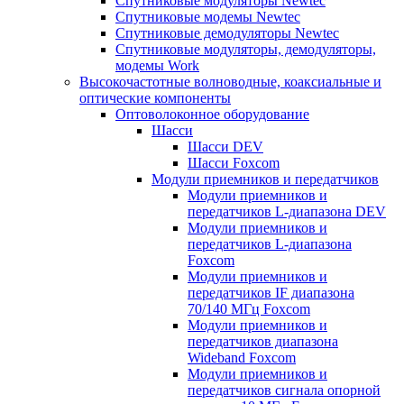
Спутниковые модуляторы Newtec
Спутниковые модемы Newtec
Спутниковые демодуляторы Newtec
Спутниковые модуляторы, демодуляторы,
модемы Work
Высокочастотные волноводные, коаксиальные и
оптические компоненты
Оптоволоконное оборудование
Шасси
Шасси DEV
Шасси Foxcom
Модули приемников и передатчиков
Модули приемников и
передатчиков L-диапазона DEV
Модули приемников и
передатчиков L-диапазона
Foxcom
Модули приемников и
передатчиков IF диапазона
70/140 МГц Foxcom
Модули приемников и
передатчиков диапазона
Wideband Foxcom
Модули приемников и
передатчиков сигнала опорной