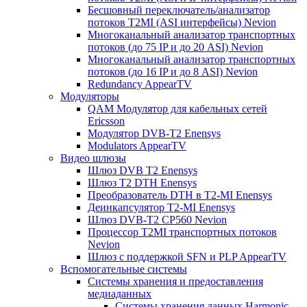
Бесшовный переключатель/анализатор
потоков T2MI (ASI интерфейсы) Nevion
Многоканальный анализатор транспортных
потоков (до 75 IP и до 20 ASI) Nevion
Многоканальный анализатор транспортных
потоков (до 16 IP и до 8 ASI) Nevion
Redundancy AppearTV
Модуляторы
QAM Модулятор для кабельных сетей
Ericsson
Модулятор DVB-T2 Enensys
Modulators AppearTV
Видео шлюзы
Шлюз DVB T2 Enensys
Шлюз T2 DTH Enensys
Преобразователь DTH в T2-MI Enensys
Деинкапсулятор T2-MI Enensys
Шлюз DVB-T2 CP560 Nevion
Процессор T2MI транспортных потоков
Nevion
Шлюз с поддержкой SFN и PLP AppearTV
Вспомогательные системы
Системы хранения и предоставления
медиаданных
Системы хранения данных Harmonic