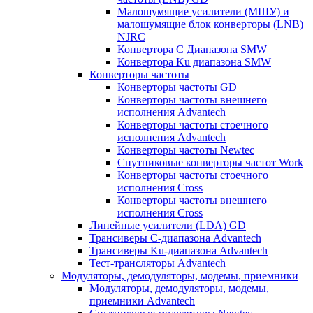
Малошумящие усилители (МШУ) и
малошумящие блок конверторы (LNB)
NJRC
Конвертора C Диапазона SMW
Конвертора Ku диапазона SMW
Конверторы частоты
Конверторы частоты GD
Конверторы частоты внешнего
исполнения Advantech
Конверторы частоты стоечного
исполнения Advantech
Конверторы частоты Newtec
Спутниковые конверторы частот Work
Конверторы частоты стоечного
исполнения Cross
Конверторы частоты внешнего
исполнения Cross
Линейные усилители (LDA) GD
Трансиверы С-диапазона Advantech
Трансиверы Ku-диапазона Advantech
Тест-трансляторы Advantech
Модуляторы, демодуляторы, модемы, приемники
Модуляторы, демодуляторы, модемы,
приемники Advantech