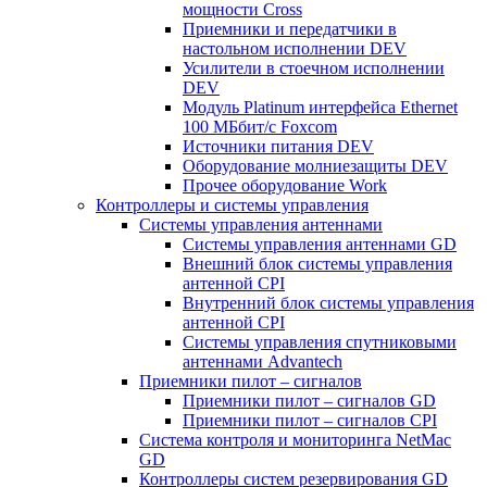
мощности Cross
Приемники и передатчики в
настольном исполнении DEV
Усилители в стоечном исполнении
DEV
Модуль Platinum интерфейса Ethernet
100 МБбит/с Foxcom
Источники питания DEV
Оборудование молниезащиты DEV
Прочее оборудование Work
Контроллеры и системы управления
Системы управления антеннами
Системы управления антеннами GD
Внешний блок системы управления
антенной CPI
Внутренний блок системы управления
антенной CPI
Системы управления спутниковыми
антеннами Advantech
Приемники пилот – сигналов
Приемники пилот – сигналов GD
Приемники пилот – сигналов CPI
Система контроля и мониторинга NetMac
GD
Контроллеры систем резервирования GD