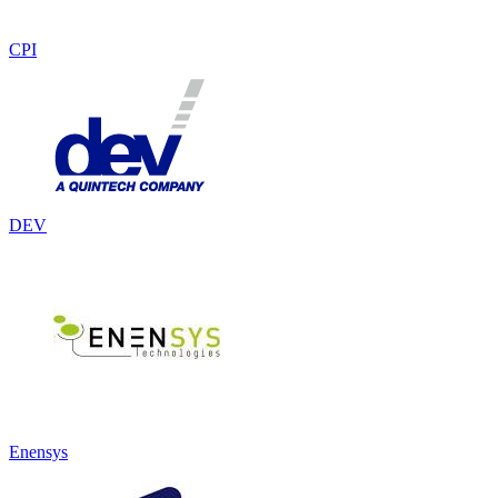
CPI
DEV
Enensys