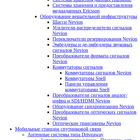
Системы хранения и предоставления
медиаданных Ericsson
Оборудование вещательной инфраструктуры
Шасси Nevion
Усилители-распределители сигналов
Nevion
Переключатели резервирования Nevion
Эмбеддеры и де-эмбеддеры звуковых
сигналов Nevion
Преобразователи формата сигналов
Nevion
Коммутаторы сигналов
Коммутаторы сигналов Nevion
Коммутаторы Snell
Панели управления
коммутаторами Snell
Преобразователи сигналов аналог/
цифра и SDI/HDMI Nevion
Оборудование синхронизации Nevion
Преобразователи оптических сигналов
Nevion
Оптические трансиверы Nevion
Мобильные станции спутниковой связи
Антенные системы типа Driveaway