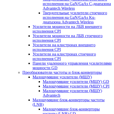
исполнения на GaN/GaAs С-диапазона
Advantech Wireless
Твердотельные усилители стоечного
исполнения на GaN/GaAs Ku-
диапазона Advantech Wireless
Усилители мощности на ЛБВ внешнего
исполнения CPI
Усилители мощности на ЛБВ стоечного
исполнения CPI
Усилители на клистронах внешнего
исполнения CPI
Усилители на клистронах стоечного
исполнения CPI
Панели удаленного управления усилителями
мощности GD
Преобразователи частоты и блок-конверторы
Малошумящие усилители (МШУ)
Малошумящие усилители (МШУ) GD
Малошумящие усилители (МШУ) CPI
Малошумящие усилители (МШУ)
Advantech
Малошумящие блок-конверторы частоты
(LNB)
Малошумящие блок-конверторы
частоты (LNB) GD