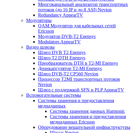
Многоканальный анализатор транспортных
потоков (до 16 IP и до 8 ASI) Nevion
Redundancy AppearTV
Модуляторы
QAM Модулятор для кабельных сетей
Ericsson
Модулятор DVB-T2 Enensys
Modulators AppearTV
Видео шлюзы
Шлюз DVB T2 Enensys
Шлюз T2 DTH Enensys
Преобразователь DTH в T2-MI Enensys
Деинкапсулятор T2-MI Enensys
Шлюз DVB-T2 CP560 Nevion
Процессор T2MI транспортных потоков
Nevion
Шлюз с поддержкой SFN и PLP AppearTV
Вспомогательные системы
Системы хранения и предоставления
медиаданных
Системы хранения данных Harmonic
Системы хранения и предоставления
медиаданных Ericsson
Оборудование вещательной инфраструктуры
Шасси Nevion