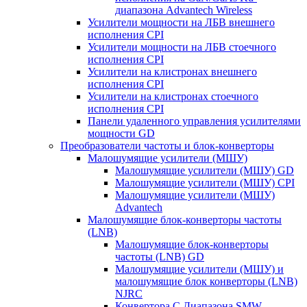
диапазона Advantech Wireless
Усилители мощности на ЛБВ внешнего
исполнения CPI
Усилители мощности на ЛБВ стоечного
исполнения CPI
Усилители на клистронах внешнего
исполнения CPI
Усилители на клистронах стоечного
исполнения CPI
Панели удаленного управления усилителями
мощности GD
Преобразователи частоты и блок-конверторы
Малошумящие усилители (МШУ)
Малошумящие усилители (МШУ) GD
Малошумящие усилители (МШУ) CPI
Малошумящие усилители (МШУ)
Advantech
Малошумящие блок-конверторы частоты
(LNB)
Малошумящие блок-конверторы
частоты (LNB) GD
Малошумящие усилители (МШУ) и
малошумящие блок конверторы (LNB)
NJRC
Конвертора C Диапазона SMW