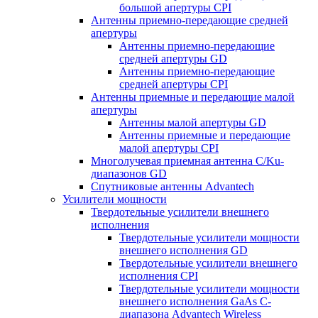
большой апертуры CPI
Антенны приемно-передающие средней
апертуры
Антенны приемно-передающие
средней апертуры GD
Антенны приемно-передающие
средней апертуры CPI
Антенны приемные и передающие малой
апертуры
Антенны малой апертуры GD
Антенны приемные и передающие
малой апертуры CPI
Многолучевая приемная антенна С/Ku-
диапазонов GD
Спутниковые антенны Advantech
Усилители мощности
Твердотельные усилители внешнего
исполнения
Твердотельные усилители мощности
внешнего исполнения GD
Твердотельные усилители внешнего
исполнения CPI
Твердотельные усилители мощности
внешнего исполнения GaAs С-
диапазона Advantech Wireless