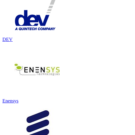
DEV
Enensys