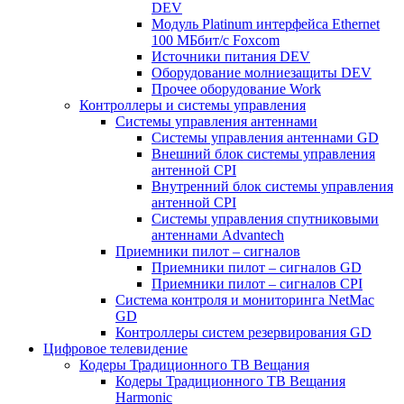
DEV
Модуль Platinum интерфейса Ethernet
100 МБбит/с Foxcom
Источники питания DEV
Оборудование молниезащиты DEV
Прочее оборудование Work
Контроллеры и системы управления
Системы управления антеннами
Системы управления антеннами GD
Внешний блок системы управления
антенной CPI
Внутренний блок системы управления
антенной CPI
Системы управления спутниковыми
антеннами Advantech
Приемники пилот – сигналов
Приемники пилот – сигналов GD
Приемники пилот – сигналов CPI
Система контроля и мониторинга NetMac
GD
Контроллеры систем резервирования GD
Цифровое телевидение
Кодеры Традиционного ТВ Вещания
Кодеры Традиционного ТВ Вещания
Harmonic