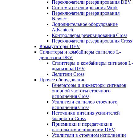
Переключатели резервирования DEV
Системы резервирования Work
Переключатели резервирования
Newtec
Дополнительное оборудование
Advantech
Контроллеры резервирования Cross
Переключатели резервирования Cross
Коммутаторы DEV
Сплиттеры и комбайнеры сигналов L-
диапазона DEV
Сплиттеры и комбайнеры сигналов L-
диапазона DEV
Делители Cross
Прочее оборудование
Генераторы и инжекторы сигналов
опорной частоты стоечного
исполнения Cross
Усилители сигналов стоечного
исполнения Cross
Источники питания усилителей
мощности Cross
Приемники и передатчики в
настольном исполнении DEV
Усилители в стоечном исполнении