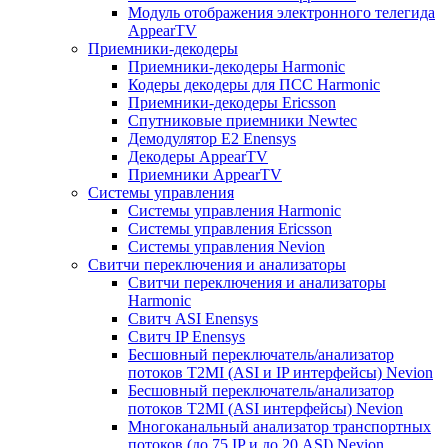
Модуль отображения электронного телегида
AppearTV
Приемники-декодеры
Приемники-декодеры Harmonic
Кодеры декодеры для ПСС Harmonic
Приемники-декодеры Ericsson
Спутниковые приемники Newtec
Демодулятор Е2 Enensys
Декодеры AppearTV
Приемники AppearTV
Системы управления
Cистемы управления Harmonic
Cистемы управления Ericsson
Cистемы управления Nevion
Свитчи переключения и анализаторы
Свитчи переключения и анализаторы
Harmonic
Свитч ASI Enensys
Свитч IP Enensys
Бесшовный переключатель/анализатор
потоков T2MI (ASI и IP интерфейсы) Nevion
Бесшовный переключатель/анализатор
потоков T2MI (ASI интерфейсы) Nevion
Многоканальный анализатор транспортных
потоков (до 75 IP и до 20 ASI) Nevion