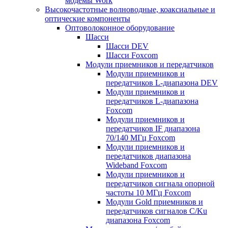
модемы Work
Высокочастотные волноводные, коаксиальные и
оптические компоненты
Оптоволоконное оборудование
Шасси
Шасси DEV
Шасси Foxcom
Модули приемников и передатчиков
Модули приемников и
передатчиков L-диапазона DEV
Модули приемников и
передатчиков L-диапазона
Foxcom
Модули приемников и
передатчиков IF диапазона
70/140 МГц Foxcom
Модули приемников и
передатчиков диапазона
Wideband Foxcom
Модули приемников и
передатчиков сигнала опорной
частоты 10 МГц Foxcom
Модули Gold приемников и
передатчиков сигналов C/Ku
диапазона Foxcom