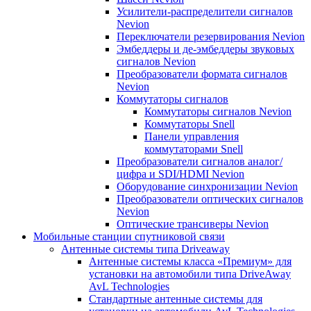
Усилители-распределители сигналов
Nevion
Переключатели резервирования Nevion
Эмбеддеры и де-эмбеддеры звуковых
сигналов Nevion
Преобразователи формата сигналов
Nevion
Коммутаторы сигналов
Коммутаторы сигналов Nevion
Коммутаторы Snell
Панели управления
коммутаторами Snell
Преобразователи сигналов аналог/
цифра и SDI/HDMI Nevion
Оборудование синхронизации Nevion
Преобразователи оптических сигналов
Nevion
Оптические трансиверы Nevion
Мобильные станции спутниковой связи
Антенные системы типа Driveaway
Антенные системы класса «Премиум» для
установки на автомобили типа DriveAway
AvL Technologies
Стандартные антенные системы для