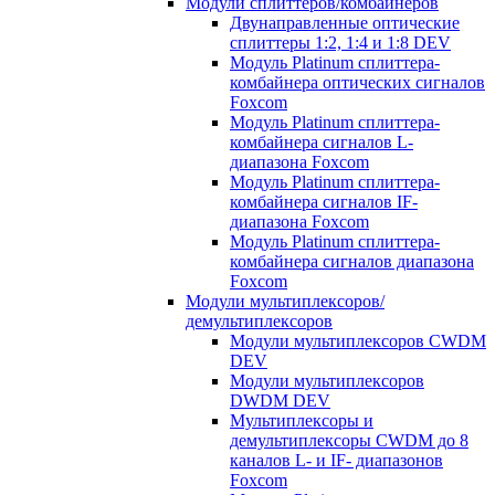
Модули сплиттеров/комбайнеров
Двунаправленные оптические
сплиттеры 1:2, 1:4 и 1:8 DEV
Модуль Platinum cплиттера-
комбайнера оптических сигналов
Foxcom
Модуль Platinum сплиттера-
комбайнера сигналов L-
диапазона Foxcom
Модуль Platinum сплиттера-
комбайнера сигналов IF-
диапазона Foxcom
Модуль Platinum сплиттера-
комбайнера сигналов диапазона
Foxcom
Модули мультиплексоров/
демультиплексоров
Модули мультиплексоров CWDM
DEV
Модули мультиплексоров
DWDM DEV
Мультиплексоры и
демультиплексоры CWDM до 8
каналов L- и IF- диапазонов
Foxcom