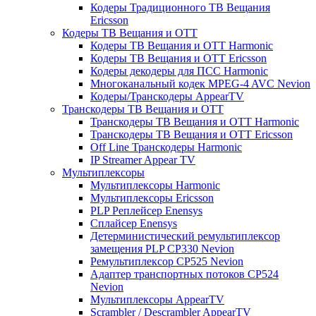
Кодеры Традиционного ТВ Вещания
Ericsson
Кодеры ТВ Вещания и ОТТ
Кодеры ТВ Вещания и ОТТ Harmonic
Кодеры ТВ Вещания и ОТТ Ericsson
Кодеры декодеры для ПСС Harmonic
Многоканальный кодек MPEG-4 AVC Nevion
Кодеры/Транскодеры AppearTV
Транскодеры ТВ Вещания и ОТТ
Транскодеры ТВ Вещания и ОТТ Harmonic
Транскодеры ТВ Вещания и ОТТ Ericsson
Off Line Транскодеры Harmonic
IP Streamer Appear TV
Мультиплексоры
Мультиплексоры Harmonic
Мультиплексоры Ericsson
PLP Реплейсер Enensys
Сплайсер Enensys
Детерминистический ремультиплексор
замещения PLP CP330 Nevion
Ремультиплексор CP525 Nevion
Адаптер транспортных потоков CP524
Nevion
Мультиплексоры AppearTV
Scrambler / Descrambler AppearTV