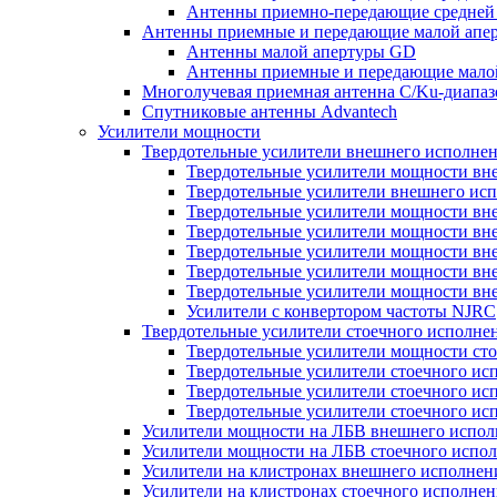
Антенны приемно-передающие средней 
Антенны приемные и передающие малой апе
Антенны малой апертуры GD
Антенны приемные и передающие мало
Многолучевая приемная антенна С/Ku-диапа
Спутниковые антенны Advantech
Усилители мощности
Твердотельные усилители внешнего исполне
Твердотельные усилители мощности вн
Твердотельные усилители внешнего ис
Твердотельные усилители мощности вне
Твердотельные усилители мощности вне
Твердотельные усилители мощности вне
Твердотельные усилители мощности вне
Твердотельные усилители мощности вне
Усилители с конвертором чаcтоты NJRC
Твердотельные усилители стоечного исполне
Твердотельные усилители мощности ст
Твердотельные усилители стоечного ис
Твердотельные усилители стоечного исп
Твердотельные усилители стоечного исп
Усилители мощности на ЛБВ внешнего испол
Усилители мощности на ЛБВ стоечного испол
Усилители на клистронах внешнего исполнен
Усилители на клистронах стоечного исполнен