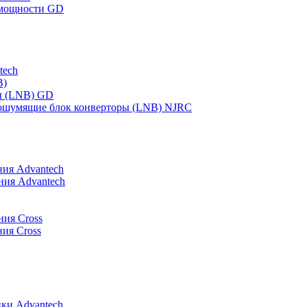
 мощности GD
tech
B)
ы (LNB) GD
шумящие блок конверторы (LNB) NJRC
ия Advantech
ния Advantech
ния Cross
ия Cross
ки Advantech