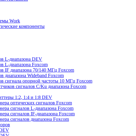
демы Work
тические компоненты
ов L-диапазона DEV
ов L-диапазона Foxcom
в IF диапазона 70/140 МГц Foxcom
ов диапазона Wideband Foxcom
ов сигнала опорной частоты 10 МГц Foxcom
тчиков сигналов C/Ku диапазона Foxcom
теры 1:2, 1:4 и 1:8 DEV
йнера оптических сигналов Foxcom
йнера сигналов L-диапазона Foxcom
нера сигналов IF-диапазона Foxcom
йнера сигналов диапазона Foxcom
соров
 DEV
 DEV