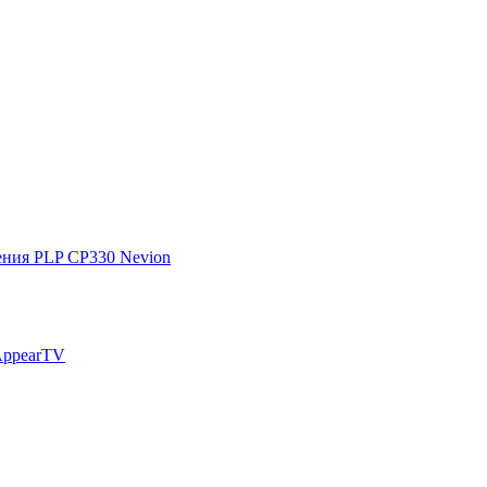
ения PLP CP330 Nevion
AppearTV