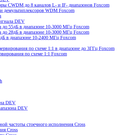
ры CWDM до 8 каналов L- и IF- диапазонов Foxcom
в и демультиплексоров WDM Foxcom
а
сигнала DEV
а до 55дБ в диапазоне 10-3000 МГц Foxcom
а до 28дБ в диапазоне 10-3000 МГц Foxcom
0дБ в диапазоне 10-2400 МГц Foxcom
зервирования по схеме 1:1 в диапазоне до 3ГГц Foxcom
рвирования по схеме 1:1 Foxcom
h
она DEV
иапазона DEV
ной частоты стоечного исполнения Cross
ия Cross