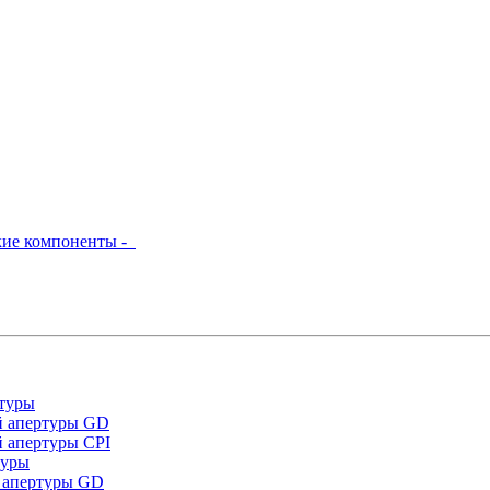
кие компоненты -
туры
й апертуры GD
 апертуры CPI
туры
 апертуры GD