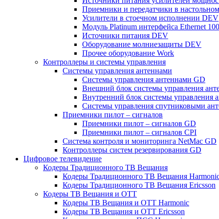
Источники питания усилителей мощнос
Приемники и передатчики в настольно
Усилители в стоечном исполнении DEV
Модуль Platinum интерфейса Ethernet 1
Источники питания DEV
Оборудование молниезащиты DEV
Прочее оборудование Work
Контроллеры и системы управления
Системы управления антеннами
Системы управления антеннами GD
Внешний блок системы управления ант
Внутренний блок системы управления 
Системы управления спутниковыми ант
Приемники пилот – сигналов
Приемники пилот – сигналов GD
Приемники пилот – сигналов CPI
Система контроля и мониторинга NetMac GD
Контроллеры систем резервирования GD
Цифровое телевидение
Кодеры Традиционного ТВ Вещания
Кодеры Традиционного ТВ Вещания Harmoni
Кодеры Традиционного ТВ Вещания Ericsson
Кодеры ТВ Вещания и ОТТ
Кодеры ТВ Вещания и ОТТ Harmonic
Кодеры ТВ Вещания и ОТТ Ericsson