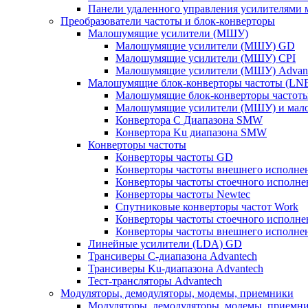
Панели удаленного управления усилителями
Преобразователи частоты и блок-конверторы
Малошумящие усилители (МШУ)
Малошумящие усилители (МШУ) GD
Малошумящие усилители (МШУ) CPI
Малошумящие усилители (МШУ) Advan
Малошумящие блок-конверторы частоты (LN
Малошумящие блок-конверторы частот
Малошумящие усилители (МШУ) и мало
Конвертора C Диапазона SMW
Конвертора Ku диапазона SMW
Конверторы частоты
Конверторы частоты GD
Конверторы частоты внешнего исполнен
Конверторы частоты стоечного исполне
Конверторы частоты Newtec
Спутниковые конверторы частот Work
Конверторы частоты стоечного исполне
Конверторы частоты внешнего исполнен
Линейные усилители (LDA) GD
Трансиверы С-диапазона Advantech
Трансиверы Ku-диапазона Advantech
Тест-трансляторы Advantech
Модуляторы, демодуляторы, модемы, приемники
Модуляторы, демодуляторы, модемы, приемни