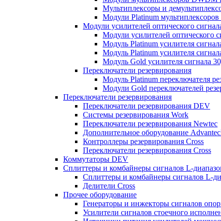
Мультиплексоры и демультиплексо
Модули Platinum мультиплексоро
Модули усилителей оптического сигнал
Модули усилителей оптического 
Модуль Platinum усилителя сигнал
Модуль Platinum усилителя сигнал
Модуль Gold усилителя сигнала 3
Переключатели резервирования
Модуль Platinum переключателя ре
Модули Gold переключателей резе
Переключатели резервирования
Переключатели резервирования DEV
Системы резервирования Work
Переключатели резервирования Newtec
Дополнительное оборудование Advantec
Контроллеры резервирования Cross
Переключатели резервирования Cross
Коммутаторы DEV
Сплиттеры и комбайнеры сигналов L-диапаз
Сплиттеры и комбайнеры сигналов L-д
Делители Cross
Прочее оборудование
Генераторы и инжекторы сигналов опор
Усилители сигналов стоечного исполнен