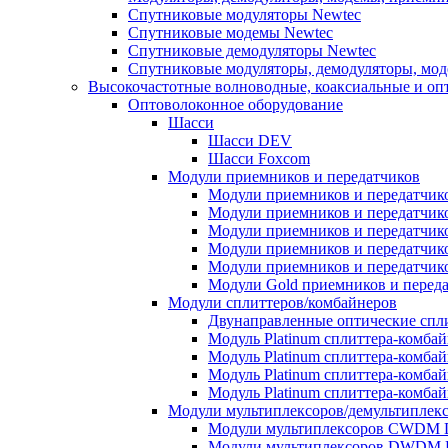
Спутниковые модуляторы Newtec
Спутниковые модемы Newtec
Спутниковые демодуляторы Newtec
Спутниковые модуляторы, демодуляторы, мо
Высокочастотные волноводные, коаксиальные и оп
Оптоволоконное оборудование
Шасси
Шасси DEV
Шасси Foxcom
Модули приемников и передатчиков
Модули приемников и передатчик
Модули приемников и передатчик
Модули приемников и передатчико
Модули приемников и передатчик
Модули приемников и передатчик
Модули Gold приемников и переда
Модули сплиттеров/комбайнеров
Двунаправленные оптические сплит
Модуль Platinum cплиттера-комба
Модуль Platinum сплиттера-комба
Модуль Platinum сплиттера-комбай
Модуль Platinum сплиттера-комба
Модули мультиплексоров/демультиплек
Модули мультиплексоров CWDM
Модули мультиплексоров DWDM