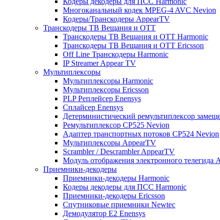
Кодеры декодеры для ПСС Harmonic
Многоканальный кодек MPEG-4 AVC Nevion
Кодеры/Транскодеры AppearTV
Транскодеры ТВ Вещания и ОТТ
Транскодеры ТВ Вещания и ОТТ Harmonic
Транскодеры ТВ Вещания и ОТТ Ericsson
Off Line Транскодеры Harmonic
IP Streamer Appear TV
Мультиплексоры
Мультиплексоры Harmonic
Мультиплексоры Ericsson
PLP Реплейсер Enensys
Сплайсер Enensys
Детерминистический ремультиплексор замещ
Ремультиплексор CP525 Nevion
Адаптер транспортных потоков CP524 Nevion
Мультиплексоры AppearTV
Scrambler / Descrambler AppearTV
Модуль отображения электронного телегида 
Приемники-декодеры
Приемники-декодеры Harmonic
Кодеры декодеры для ПСС Harmonic
Приемники-декодеры Ericsson
Спутниковые приемники Newtec
Демодулятор Е2 Enensys