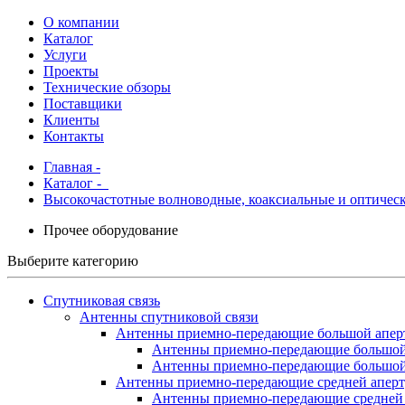
О компании
Каталог
Услуги
Проекты
Технические обзоры
Поставщики
Клиенты
Контакты
Главная
-
Каталог
-
Высокочастотные волноводные, коаксиальные и оптичес
Прочее оборудование
Выберите категорию
Спутниковая связь
Антенны спутниковой связи
Антенны приемно-передающие большой апер
Антенны приемно-передающие большо
Антенны приемно-передающие большой
Антенны приемно-передающие средней апер
Антенны приемно-передающие средней