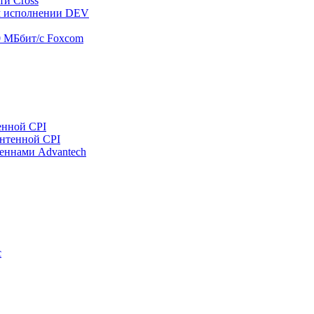
ти Cross
м исполнении DEV
00 МБбит/с Foxcom
енной CPI
антенной CPI
еннами Advantech
c