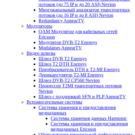
потоков (до 75 IP и до 20 ASI) Nevion
Многоканальный анализатор транспортных
потоков (до 16 IP и до 8 ASI) Nevion
Redundancy AppearTV
Модуляторы
QAM Модулятор для кабельных сетей
Ericsson
Модулятор DVB-T2 Enensys
Modulators AppearTV
Видео шлюзы
Шлюз DVB T2 Enensys
Шлюз T2 DTH Enensys
Преобразователь DTH в T2-MI Enensys
Деинкапсулятор T2-MI Enensys
Шлюз DVB-T2 CP560 Nevion
Процессор T2MI транспортных потоков
Nevion
Шлюз с поддержкой SFN и PLP AppearTV
Вспомогательные системы
Системы хранения и предоставления
медиаданных
Системы хранения данных Harmonic
Системы хранения и предоставления
медиаданных Ericsson
Оборудование вещательной инфраструктуры