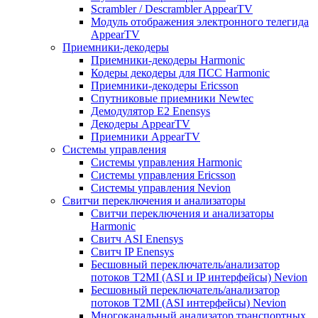
Scrambler / Descrambler AppearTV
Модуль отображения электронного телегида
AppearTV
Приемники-декодеры
Приемники-декодеры Harmonic
Кодеры декодеры для ПСС Harmonic
Приемники-декодеры Ericsson
Спутниковые приемники Newtec
Демодулятор Е2 Enensys
Декодеры AppearTV
Приемники AppearTV
Системы управления
Cистемы управления Harmonic
Cистемы управления Ericsson
Cистемы управления Nevion
Свитчи переключения и анализаторы
Свитчи переключения и анализаторы
Harmonic
Свитч ASI Enensys
Свитч IP Enensys
Бесшовный переключатель/анализатор
потоков T2MI (ASI и IP интерфейсы) Nevion
Бесшовный переключатель/анализатор
потоков T2MI (ASI интерфейсы) Nevion
Многоканальный анализатор транспортных