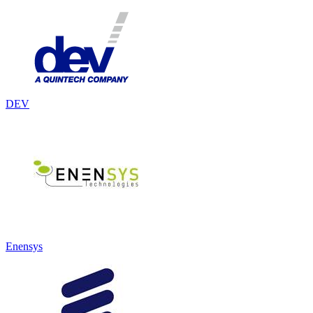
DEV
Enensys