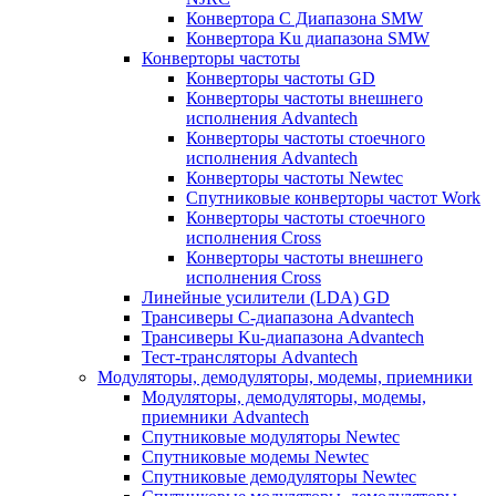
Конвертора C Диапазона SMW
Конвертора Ku диапазона SMW
Конверторы частоты
Конверторы частоты GD
Конверторы частоты внешнего
исполнения Advantech
Конверторы частоты стоечного
исполнения Advantech
Конверторы частоты Newtec
Спутниковые конверторы частот Work
Конверторы частоты стоечного
исполнения Cross
Конверторы частоты внешнего
исполнения Cross
Линейные усилители (LDA) GD
Трансиверы С-диапазона Advantech
Трансиверы Ku-диапазона Advantech
Тест-трансляторы Advantech
Модуляторы, демодуляторы, модемы, приемники
Модуляторы, демодуляторы, модемы,
приемники Advantech
Спутниковые модуляторы Newtec
Спутниковые модемы Newtec
Спутниковые демодуляторы Newtec