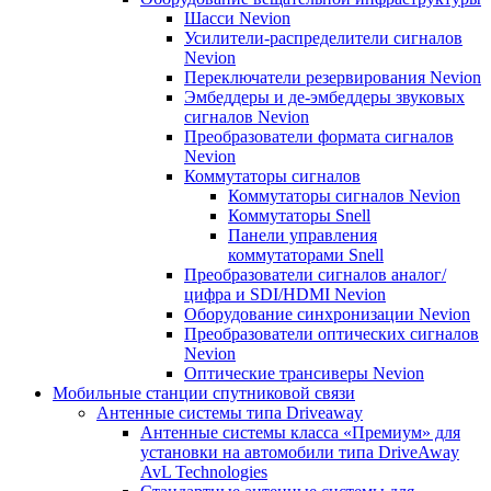
Шасси Nevion
Усилители-распределители сигналов
Nevion
Переключатели резервирования Nevion
Эмбеддеры и де-эмбеддеры звуковых
сигналов Nevion
Преобразователи формата сигналов
Nevion
Коммутаторы сигналов
Коммутаторы сигналов Nevion
Коммутаторы Snell
Панели управления
коммутаторами Snell
Преобразователи сигналов аналог/
цифра и SDI/HDMI Nevion
Оборудование синхронизации Nevion
Преобразователи оптических сигналов
Nevion
Оптические трансиверы Nevion
Мобильные станции спутниковой связи
Антенные системы типа Driveaway
Антенные системы класса «Премиум» для
установки на автомобили типа DriveAway
AvL Technologies