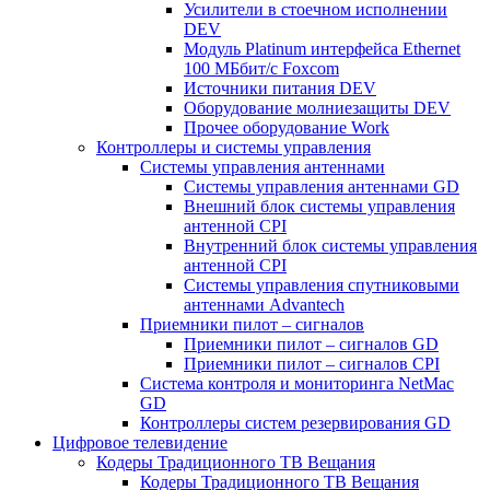
Усилители в стоечном исполнении
DEV
Модуль Platinum интерфейса Ethernet
100 МБбит/с Foxcom
Источники питания DEV
Оборудование молниезащиты DEV
Прочее оборудование Work
Контроллеры и системы управления
Системы управления антеннами
Системы управления антеннами GD
Внешний блок системы управления
антенной CPI
Внутренний блок системы управления
антенной CPI
Системы управления спутниковыми
антеннами Advantech
Приемники пилот – сигналов
Приемники пилот – сигналов GD
Приемники пилот – сигналов CPI
Система контроля и мониторинга NetMac
GD
Контроллеры систем резервирования GD
Цифровое телевидение
Кодеры Традиционного ТВ Вещания
Кодеры Традиционного ТВ Вещания