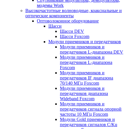
Спутниковые модуляторы, демодуляторы,
модемы Work
Высокочастотные волноводные, коаксиальные и
оптические компоненты
Оптоволоконное оборудование
Шасси
Шасси DEV
Шасси Foxcom
Модули приемников и передатчиков
Модули приемников и
передатчиков L-диапазона DEV
Модули приемников и
передатчиков L-диапазона
Foxcom
Модули приемников и
передатчиков IF диапазона
70/140 МГц Foxcom
Модули приемников и
передатчиков диапазона
Wideband Foxcom
Модули приемников и
передатчиков сигнала опорной
частоты 10 МГц Foxcom
Модули Gold приемников и
передатчиков сигналов C/Ku