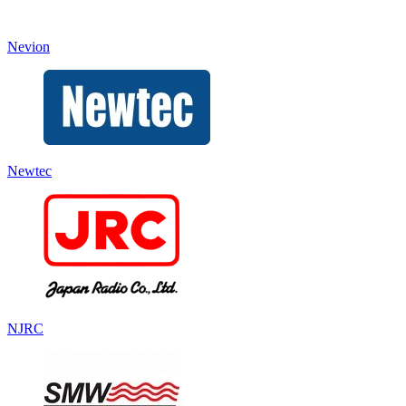
Nevion
Newtec
NJRC