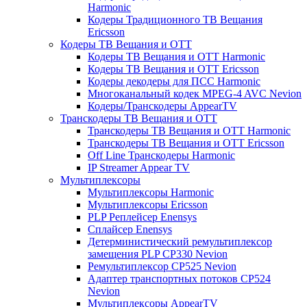
Harmonic
Кодеры Традиционного ТВ Вещания
Ericsson
Кодеры ТВ Вещания и ОТТ
Кодеры ТВ Вещания и ОТТ Harmonic
Кодеры ТВ Вещания и ОТТ Ericsson
Кодеры декодеры для ПСС Harmonic
Многоканальный кодек MPEG-4 AVC Nevion
Кодеры/Транскодеры AppearTV
Транскодеры ТВ Вещания и ОТТ
Транскодеры ТВ Вещания и ОТТ Harmonic
Транскодеры ТВ Вещания и ОТТ Ericsson
Off Line Транскодеры Harmonic
IP Streamer Appear TV
Мультиплексоры
Мультиплексоры Harmonic
Мультиплексоры Ericsson
PLP Реплейсер Enensys
Сплайсер Enensys
Детерминистический ремультиплексор
замещения PLP CP330 Nevion
Ремультиплексор CP525 Nevion
Адаптер транспортных потоков CP524
Nevion
Мультиплексоры AppearTV