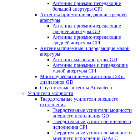
Антенны приемно-передающие
большой апертуры CPI
Антенны приемно-передающие средней
апертуры
Антенны приемно-передающие
средней апертуры GD
Антенны приемно-передающие
средней апертуры CPI
Антенны приемные и передающие малой
апертуры
Антенны малой апертуры GD
Антенны приемные и передающие
малой апертуры CPI
Многолучевая приемная антенна С/Ku-
диапазонов GD
Спутниковые антенны Advantech
Усилители мощности
Твердотельные усилители внешнего
исполнения
Твердотельные усилители мощности
внешнего исполнения GD
Твердотельные усилители внешнего
исполнения CPI
Твердотельные усилители мощности
внешнего исполнения GaAs С-