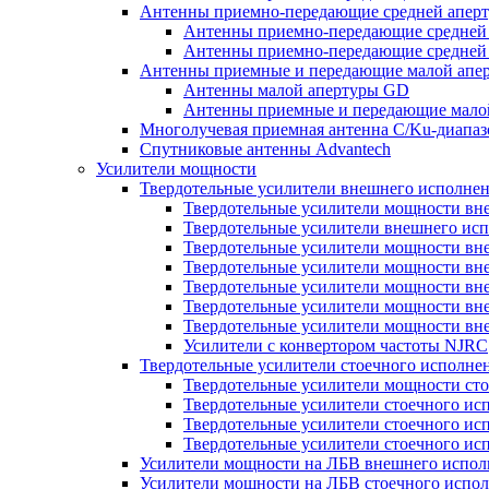
Антенны приемно-передающие средней апер
Антенны приемно-передающие средней
Антенны приемно-передающие средней 
Антенны приемные и передающие малой апе
Антенны малой апертуры GD
Антенны приемные и передающие мало
Многолучевая приемная антенна С/Ku-диапа
Спутниковые антенны Advantech
Усилители мощности
Твердотельные усилители внешнего исполне
Твердотельные усилители мощности вн
Твердотельные усилители внешнего ис
Твердотельные усилители мощности вне
Твердотельные усилители мощности вне
Твердотельные усилители мощности вне
Твердотельные усилители мощности вне
Твердотельные усилители мощности вне
Усилители с конвертором чаcтоты NJRC
Твердотельные усилители стоечного исполне
Твердотельные усилители мощности ст
Твердотельные усилители стоечного ис
Твердотельные усилители стоечного исп
Твердотельные усилители стоечного исп
Усилители мощности на ЛБВ внешнего испол
Усилители мощности на ЛБВ стоечного испол