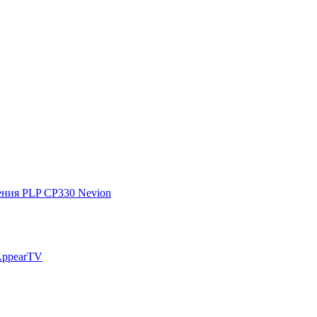
ения PLP CP330 Nevion
AppearTV