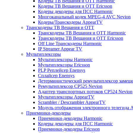
Кодеры ТВ Вещания и ОТТ Harmonic
Кодеры ТВ Вещания и ОТТ Ericsson
Кодеры декодеры для ПСС Harmonic
Многоканальный кодек MPEG-4 AVC Nevion
Кодеры/Транскодеры AppearTV
Транскодеры ТВ Вещания и ОТТ
Транскодеры ТВ Вещания и ОТТ Harmonic
Транскодеры ТВ Вещания и ОТТ Ericsson
Off Line Транскодеры Harmonic
IP Streamer Appear TV
Мультиплексоры
Мультиплексоры Harmonic
Мультиплексоры Ericsson
PLP Реплейсер Enensys
Сплайсер Enensys
Детерминистический ремультиплексор замещ
Ремультиплексор CP525 Nevion
Адаптер транспортных потоков CP524 Nevion
Мультиплексоры AppearTV
Scrambler / Descrambler AppearTV
Модуль отображения электронного телегида 
Приемники-декодеры
Приемники-декодеры Harmonic
Кодеры декодеры для ПСС Harmonic
Приемники-декодеры Ericsson