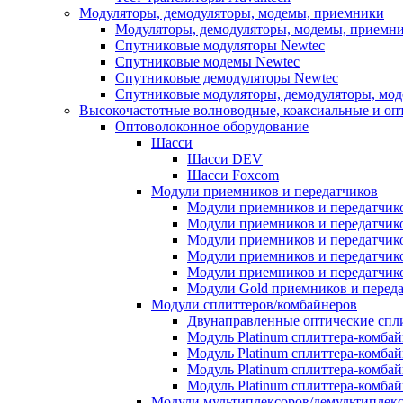
Модуляторы, демодуляторы, модемы, приемники
Модуляторы, демодуляторы, модемы, приемни
Спутниковые модуляторы Newtec
Спутниковые модемы Newtec
Спутниковые демодуляторы Newtec
Спутниковые модуляторы, демодуляторы, мо
Высокочастотные волноводные, коаксиальные и оп
Оптоволоконное оборудование
Шасси
Шасси DEV
Шасси Foxcom
Модули приемников и передатчиков
Модули приемников и передатчик
Модули приемников и передатчик
Модули приемников и передатчико
Модули приемников и передатчик
Модули приемников и передатчик
Модули Gold приемников и переда
Модули сплиттеров/комбайнеров
Двунаправленные оптические сплит
Модуль Platinum cплиттера-комба
Модуль Platinum сплиттера-комба
Модуль Platinum сплиттера-комбай
Модуль Platinum сплиттера-комба
Модули мультиплексоров/демультиплек