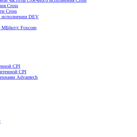
ной частоты стоечного исполнения Cross
ия Cross
ти Cross
м исполнении DEV
00 МБбит/с Foxcom
енной CPI
антенной CPI
еннами Advantech
c