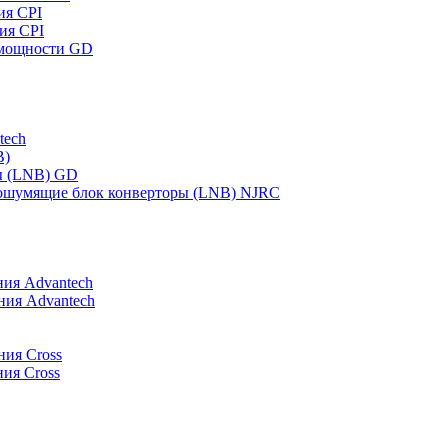
ия CPI
ия CPI
 мощности GD
tech
B)
ы (LNB) GD
шумящие блок конверторы (LNB) NJRC
ия Advantech
ния Advantech
ния Cross
ия Cross