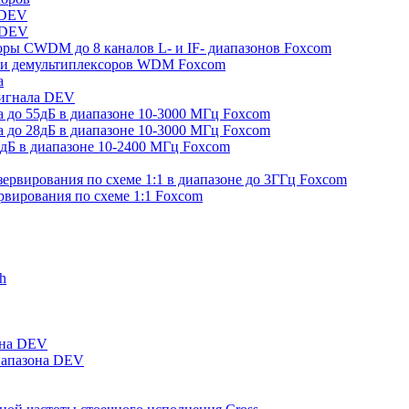
 DEV
 DEV
ры CWDM до 8 каналов L- и IF- диапазонов Foxcom
в и демультиплексоров WDM Foxcom
а
сигнала DEV
а до 55дБ в диапазоне 10-3000 МГц Foxcom
а до 28дБ в диапазоне 10-3000 МГц Foxcom
0дБ в диапазоне 10-2400 МГц Foxcom
зервирования по схеме 1:1 в диапазоне до 3ГГц Foxcom
рвирования по схеме 1:1 Foxcom
h
она DEV
иапазона DEV