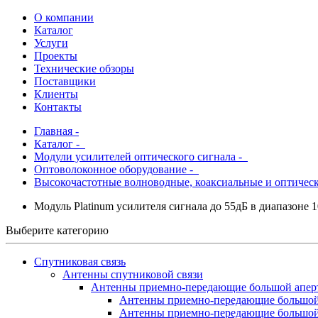
О компании
Каталог
Услуги
Проекты
Технические обзоры
Поставщики
Клиенты
Контакты
Главная
-
Каталог
-
Модули усилителей оптического сигнала -
Оптоволоконное оборудование -
Высокочастотные волноводные, коаксиальные и оптичес
Модуль Platinum усилителя сигнала до 55дБ в диапазоне
Выберите категорию
Спутниковая связь
Антенны спутниковой связи
Антенны приемно-передающие большой апер
Антенны приемно-передающие большо
Антенны приемно-передающие большой