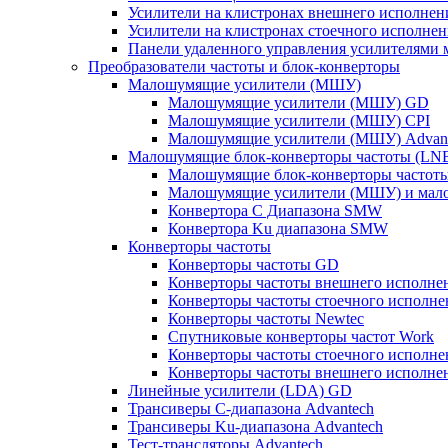
Усилители на клистронах внешнего исполнен
Усилители на клистронах стоечного исполнен
Панели удаленного управления усилителями
Преобразователи частоты и блок-конверторы
Малошумящие усилители (МШУ)
Малошумящие усилители (МШУ) GD
Малошумящие усилители (МШУ) CPI
Малошумящие усилители (МШУ) Advan
Малошумящие блок-конверторы частоты (LN
Малошумящие блок-конверторы частот
Малошумящие усилители (МШУ) и мало
Конвертора C Диапазона SMW
Конвертора Ku диапазона SMW
Конверторы частоты
Конверторы частоты GD
Конверторы частоты внешнего исполнен
Конверторы частоты стоечного исполне
Конверторы частоты Newtec
Спутниковые конверторы частот Work
Конверторы частоты стоечного исполне
Конверторы частоты внешнего исполнен
Линейные усилители (LDA) GD
Трансиверы С-диапазона Advantech
Трансиверы Ku-диапазона Advantech
Тест-трансляторы Advantech