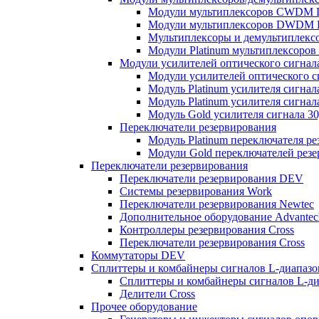
Модули мультиплексоров CWDM
Модули мультиплексоров DWDM
Мультиплексоры и демультиплексо
Модули Platinum мультиплексоро
Модули усилителей оптического сигнал
Модули усилителей оптического 
Модуль Platinum усилителя сигнал
Модуль Platinum усилителя сигнал
Модуль Gold усилителя сигнала 3
Переключатели резервирования
Модуль Platinum переключателя ре
Модули Gold переключателей резе
Переключатели резервирования
Переключатели резервирования DEV
Системы резервирования Work
Переключатели резервирования Newtec
Дополнительное оборудование Advantec
Контроллеры резервирования Cross
Переключатели резервирования Cross
Коммутаторы DEV
Сплиттеры и комбайнеры сигналов L-диапаз
Сплиттеры и комбайнеры сигналов L-д
Делители Cross
Прочее оборудование