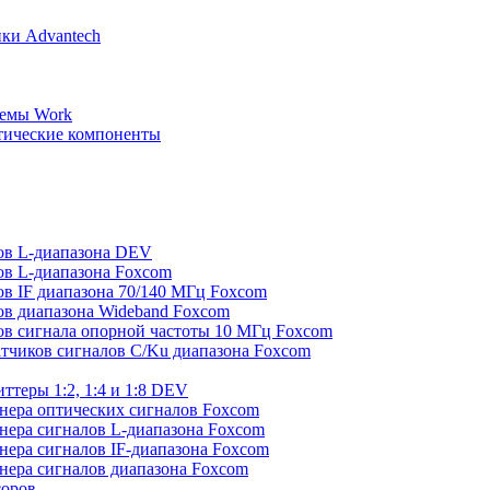
ки Advantech
демы Work
тические компоненты
ов L-диапазона DEV
ов L-диапазона Foxcom
в IF диапазона 70/140 МГц Foxcom
ов диапазона Wideband Foxcom
ов сигнала опорной частоты 10 МГц Foxcom
тчиков сигналов C/Ku диапазона Foxcom
теры 1:2, 1:4 и 1:8 DEV
йнера оптических сигналов Foxcom
йнера сигналов L-диапазона Foxcom
нера сигналов IF-диапазона Foxcom
йнера сигналов диапазона Foxcom
соров