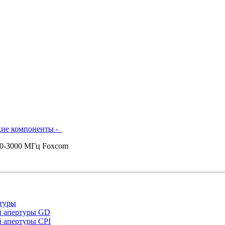
кие компоненты -
 10-3000 МГц Foxcom
туры
й апертуры GD
 апертуры CPI