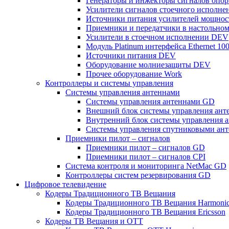
Генераторы и инжекторы сигналов опор
Усилители сигналов стоечного исполнен
Источники питания усилителей мощнос
Приемники и передатчики в настольно
Усилители в стоечном исполнении DEV
Модуль Platinum интерфейса Ethernet 1
Источники питания DEV
Оборудование молниезащиты DEV
Прочее оборудование Work
Контроллеры и системы управления
Системы управления антеннами
Системы управления антеннами GD
Внешний блок системы управления ант
Внутренний блок системы управления 
Системы управления спутниковыми ант
Приемники пилот – сигналов
Приемники пилот – сигналов GD
Приемники пилот – сигналов CPI
Система контроля и мониторинга NetMac GD
Контроллеры систем резервирования GD
Цифровое телевидение
Кодеры Традиционного ТВ Вещания
Кодеры Традиционного ТВ Вещания Harmoni
Кодеры Традиционного ТВ Вещания Ericsson
Кодеры ТВ Вещания и ОТТ