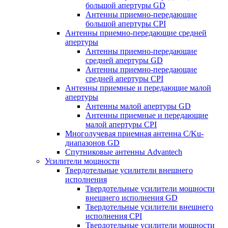
большой апертуры GD
Антенны приемно-передающие
большой апертуры CPI
Антенны приемно-передающие средней
апертуры
Антенны приемно-передающие
средней апертуры GD
Антенны приемно-передающие
средней апертуры CPI
Антенны приемные и передающие малой
апертуры
Антенны малой апертуры GD
Антенны приемные и передающие
малой апертуры CPI
Многолучевая приемная антенна С/Ku-
диапазонов GD
Спутниковые антенны Advantech
Усилители мощности
Твердотельные усилители внешнего
исполнения
Твердотельные усилители мощности
внешнего исполнения GD
Твердотельные усилители внешнего
исполнения CPI
Твердотельные усилители мощности