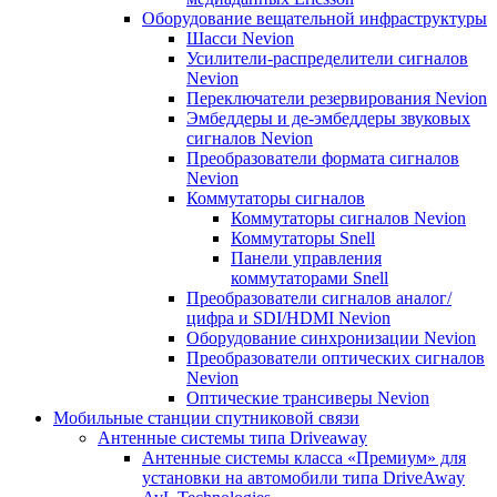
Оборудование вещательной инфраструктуры
Шасси Nevion
Усилители-распределители сигналов
Nevion
Переключатели резервирования Nevion
Эмбеддеры и де-эмбеддеры звуковых
сигналов Nevion
Преобразователи формата сигналов
Nevion
Коммутаторы сигналов
Коммутаторы сигналов Nevion
Коммутаторы Snell
Панели управления
коммутаторами Snell
Преобразователи сигналов аналог/
цифра и SDI/HDMI Nevion
Оборудование синхронизации Nevion
Преобразователи оптических сигналов
Nevion
Оптические трансиверы Nevion
Мобильные станции спутниковой связи
Антенные системы типа Driveaway
Антенные системы класса «Премиум» для
установки на автомобили типа DriveAway