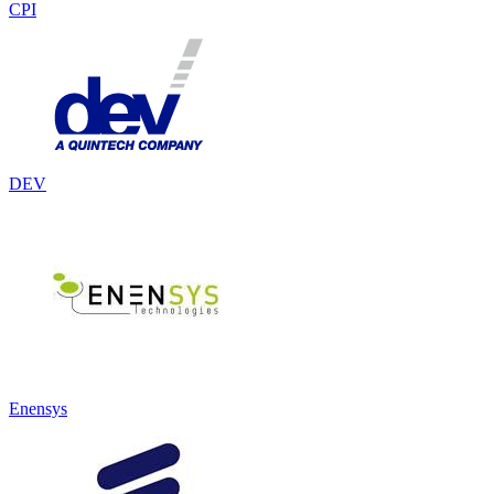
CPI
DEV
Enensys