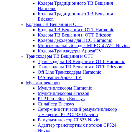
Кодеры Традиционного ТВ Вещания
Harmonic
Кодеры Традиционного ТВ Вещания
Ericsson
Кодеры ТВ Вещания и ОТТ
Кодеры ТВ Вещания и ОТТ Harmonic
Кодеры ТВ Вещания и ОТТ Ericsson
Кодеры декодеры для ПСС Harmonic
Многоканальный кодек MPEG-4 AVC Nevion
Кодеры/Транскодеры AppearTV
Транскодеры ТВ Вещания и ОТТ
Транскодеры ТВ Вещания и ОТТ Harmonic
Транскодеры ТВ Вещания и ОТТ Ericsson
Off Line Транскодеры Harmonic
IP Streamer Appear TV
Мультиплексоры
Мультиплексоры Harmonic
Мультиплексоры Ericsson
PLP Реплейсер Enensys
Сплайсер Enensys
Детерминистический ремультиплексор
замещения PLP CP330 Nevion
Ремультиплексор CP525 Nevion
Адаптер транспортных потоков CP524
Nevion