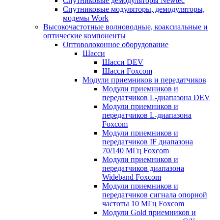
Спутниковые демодуляторы Newtec
Спутниковые модуляторы, демодуляторы,
модемы Work
Высокочастотные волноводные, коаксиальные и
оптические компоненты
Оптоволоконное оборудование
Шасси
Шасси DEV
Шасси Foxcom
Модули приемников и передатчиков
Модули приемников и
передатчиков L-диапазона DEV
Модули приемников и
передатчиков L-диапазона
Foxcom
Модули приемников и
передатчиков IF диапазона
70/140 МГц Foxcom
Модули приемников и
передатчиков диапазона
Wideband Foxcom
Модули приемников и
передатчиков сигнала опорной
частоты 10 МГц Foxcom
Модули Gold приемников и