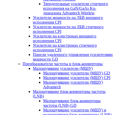
Твердотельные усилители стоечного
исполнения на GaN/GaAs Ku-
диапазона Advantech Wireless
Усилители мощности на ЛБВ внешнего
исполнения CPI
Усилители мощности на ЛБВ стоечного
исполнения CPI
Усилители на клистронах внешнего
исполнения CPI
Усилители на клистронах стоечного
исполнения CPI
Панели удаленного управления усилителями
мощности GD
Преобразователи частоты и блок-конверторы
Малошумящие усилители (МШУ)
Малошумящие усилители (МШУ) GD
Малошумящие усилители (МШУ) CPI
Малошумящие усилители (МШУ)
Advantech
Малошумящие блок-конверторы частоты
(LNB)
Малошумящие блок-конверторы
частоты (LNB) GD
Малошумящие усилители (МШУ) и
малошумящие блок конверторы (LNB)