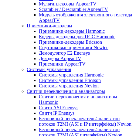
Мультиплексоры AppearTV
Scrambler / Descrambler AppearTV
Модуль отображения электронного телегида
AppearTV
Приемники-декодеры
Приемники-декодеры Harmonic
Кодеры декодеры для ПСС Harmonic
Приемники-декодеры Ericsson
Спутниковые приемники Newtec
Демодулятор Е2 Enensys
Декодеры AppearTV
Приемники AppearTV
Системы управления
Cистемы управления Harmonic
Cистемы управления Ericsson
Cистемы управления Nevion
Свитчи переключения и анализаторы
Свитчи переключения и анализаторы
Harmonic
Свитч ASI Enensys
Свитч IP Enensys
Бесшовный переключатель/анализатор
потоков T2MI (ASI и IP интерфейсы) Nevion
Бесшовный переключатель/анализатор
потоков T2MI (ASI интерфейсы) Nevion