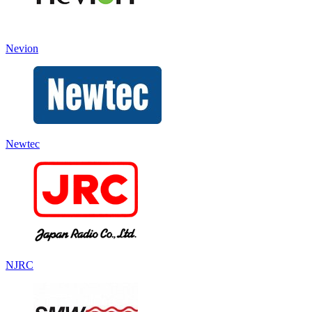
Nevion
Newtec
NJRC