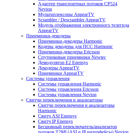
Адаптер транспортных потоков CP524
Nevion
Мультиплексоры AppearTV
Scrambler / Descrambler AppearTV
Модуль отображения электронного телегида
AppearTV
Приемники-декодеры
Приемники-декодеры Harmonic
Кодеры декодеры для ПСС Harmonic
Приемники-декодеры Ericsson
Спутниковые приемники Newtec
Демодулятор Е2 Enensys
Декодеры AppearTV
Приемники AppearTV
Системы управления
Cистемы управления Harmonic
Cистемы управления Ericsson
Cистемы управления Nevion
Свитчи переключения и анализаторы
Свитчи переключения и анализаторы
Harmonic
Свитч ASI Enensys
Свитч IP Enensys
Бесшовный переключатель/анализатор
потоков T2MI (ASI и IP интерфейсы) Nevion