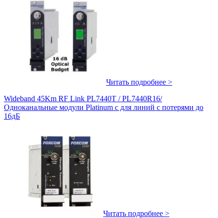
Читать подробнее >
Wideband 45Km RF Link PL7440T / PL7440R16/
Одноканальные модули Platinum с для линий с потерями до
16дБ
Читать подробнее >