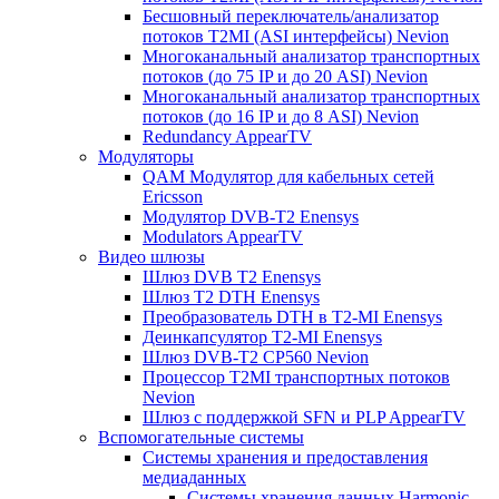
Бесшовный переключатель/анализатор
потоков T2MI (ASI интерфейсы) Nevion
Многоканальный анализатор транспортных
потоков (до 75 IP и до 20 ASI) Nevion
Многоканальный анализатор транспортных
потоков (до 16 IP и до 8 ASI) Nevion
Redundancy AppearTV
Модуляторы
QAM Модулятор для кабельных сетей
Ericsson
Модулятор DVB-T2 Enensys
Modulators AppearTV
Видео шлюзы
Шлюз DVB T2 Enensys
Шлюз T2 DTH Enensys
Преобразователь DTH в T2-MI Enensys
Деинкапсулятор T2-MI Enensys
Шлюз DVB-T2 CP560 Nevion
Процессор T2MI транспортных потоков
Nevion
Шлюз с поддержкой SFN и PLP AppearTV
Вспомогательные системы
Системы хранения и предоставления
медиаданных
Системы хранения данных Harmonic