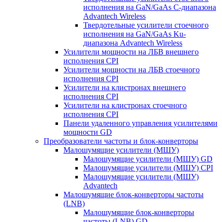
исполнения на GaN/GaAs С-диапазона
Advantech Wireless
Твердотельные усилители стоечного
исполнения на GaN/GaAs Ku-
диапазона Advantech Wireless
Усилители мощности на ЛБВ внешнего
исполнения CPI
Усилители мощности на ЛБВ стоечного
исполнения CPI
Усилители на клистронах внешнего
исполнения CPI
Усилители на клистронах стоечного
исполнения CPI
Панели удаленного управления усилителями
мощности GD
Преобразователи частоты и блок-конверторы
Малошумящие усилители (МШУ)
Малошумящие усилители (МШУ) GD
Малошумящие усилители (МШУ) CPI
Малошумящие усилители (МШУ)
Advantech
Малошумящие блок-конверторы частоты
(LNB)
Малошумящие блок-конверторы
частоты (LNB) GD