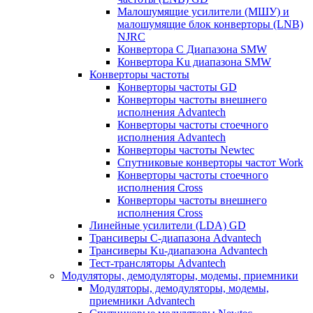
Малошумящие усилители (МШУ) и
малошумящие блок конверторы (LNB)
NJRC
Конвертора C Диапазона SMW
Конвертора Ku диапазона SMW
Конверторы частоты
Конверторы частоты GD
Конверторы частоты внешнего
исполнения Advantech
Конверторы частоты стоечного
исполнения Advantech
Конверторы частоты Newtec
Спутниковые конверторы частот Work
Конверторы частоты стоечного
исполнения Cross
Конверторы частоты внешнего
исполнения Cross
Линейные усилители (LDA) GD
Трансиверы С-диапазона Advantech
Трансиверы Ku-диапазона Advantech
Тест-трансляторы Advantech
Модуляторы, демодуляторы, модемы, приемники
Модуляторы, демодуляторы, модемы,
приемники Advantech