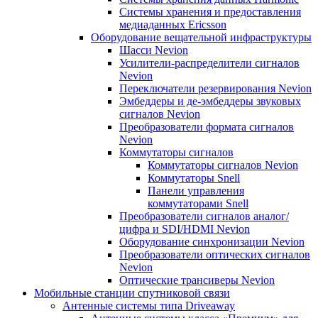
Системы хранения и предоставления
медиаданных Ericsson
Оборудование вещательной инфраструктуры
Шасси Nevion
Усилители-распределители сигналов
Nevion
Переключатели резервирования Nevion
Эмбеддеры и де-эмбеддеры звуковых
сигналов Nevion
Преобразователи формата сигналов
Nevion
Коммутаторы сигналов
Коммутаторы сигналов Nevion
Коммутаторы Snell
Панели управления
коммутаторами Snell
Преобразователи сигналов аналог/
цифра и SDI/HDMI Nevion
Оборудование синхронизации Nevion
Преобразователи оптических сигналов
Nevion
Оптические трансиверы Nevion
Мобильные станции спутниковой связи
Антенные системы типа Driveaway