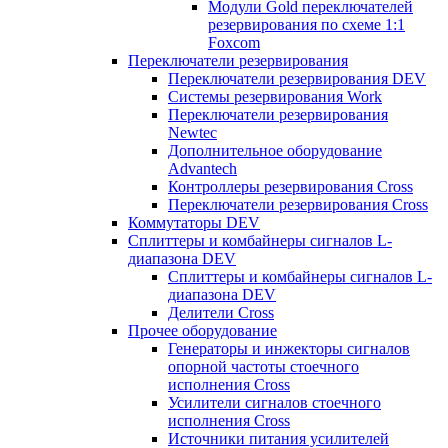
Модули Gold переключателей
резервирования по схеме 1:1
Foxcom
Переключатели резервирования
Переключатели резервирования DEV
Системы резервирования Work
Переключатели резервирования
Newtec
Дополнительное оборудование
Advantech
Контроллеры резервирования Cross
Переключатели резервирования Cross
Коммутаторы DEV
Сплиттеры и комбайнеры сигналов L-
диапазона DEV
Сплиттеры и комбайнеры сигналов L-
диапазона DEV
Делители Cross
Прочее оборудование
Генераторы и инжекторы сигналов
опорной частоты стоечного
исполнения Cross
Усилители сигналов стоечного
исполнения Cross
Источники питания усилителей