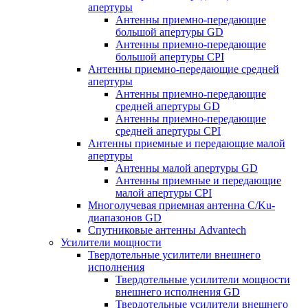
апертуры
Антенны приемно-передающие
большой апертуры GD
Антенны приемно-передающие
большой апертуры CPI
Антенны приемно-передающие средней
апертуры
Антенны приемно-передающие
средней апертуры GD
Антенны приемно-передающие
средней апертуры CPI
Антенны приемные и передающие малой
апертуры
Антенны малой апертуры GD
Антенны приемные и передающие
малой апертуры CPI
Многолучевая приемная антенна С/Ku-
диапазонов GD
Спутниковые антенны Advantech
Усилители мощности
Твердотельные усилители внешнего
исполнения
Твердотельные усилители мощности
внешнего исполнения GD
Твердотельные усилители внешнего