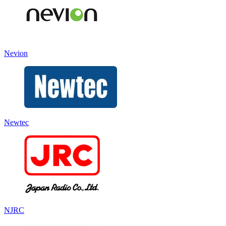
Nevion
Newtec
NJRC