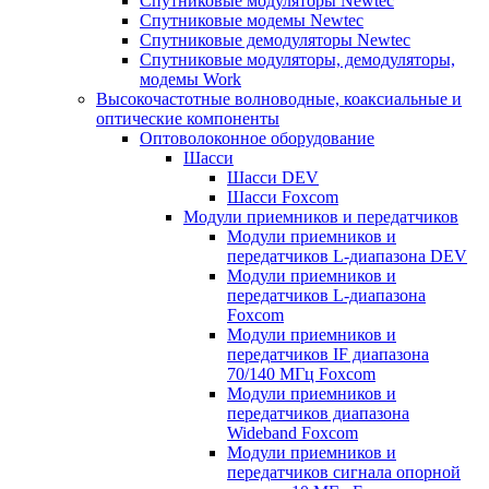
Спутниковые модуляторы Newtec
Спутниковые модемы Newtec
Спутниковые демодуляторы Newtec
Спутниковые модуляторы, демодуляторы,
модемы Work
Высокочастотные волноводные, коаксиальные и
оптические компоненты
Оптоволоконное оборудование
Шасси
Шасси DEV
Шасси Foxcom
Модули приемников и передатчиков
Модули приемников и
передатчиков L-диапазона DEV
Модули приемников и
передатчиков L-диапазона
Foxcom
Модули приемников и
передатчиков IF диапазона
70/140 МГц Foxcom
Модули приемников и
передатчиков диапазона
Wideband Foxcom
Модули приемников и
передатчиков сигнала опорной