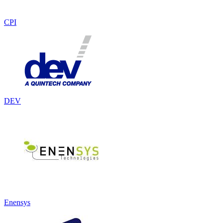
CPI
DEV
Enensys