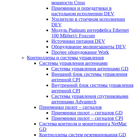
мощности Cross
Приемники и передатчики в
настольном исполнении DEV
Усилители в стоечном исполнении
DEV
Модуль Platinum интерфейса Ethernet
100 МБбит/с Foxcom
Источники питания DEV
Оборудование молниезащиты DEV
Прочее оборудование Work
Контроллеры и системы управления
Системы управления антеннами
Системы управления антеннами GD
Внешний блок системы управления
антенной CPI
Внутренний блок системы управления
антенной CPI
Системы управления спутниковыми
антеннами Advantech
Приемники пилот – сигналов
Приемники пилот – сигналов GD
Приемники пилот – сигналов CPI
Система контроля и мониторинга NetMac
GD
Контроллеры систем резервирования GD