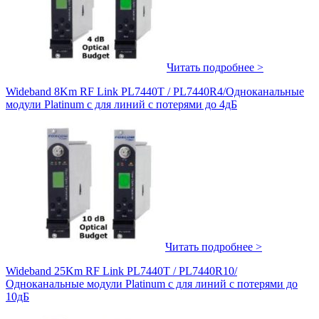
Читать подробнее >
Wideband 8Km RF Link PL7440T / PL7440R4/Одноканальные
модули Platinum с для линий с потерями до 4дБ
Читать подробнее >
Wideband 25Km RF Link PL7440T / PL7440R10/
Одноканальные модули Platinum с для линий с потерями до
10дБ