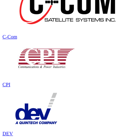
C-Com
CPI
DEV