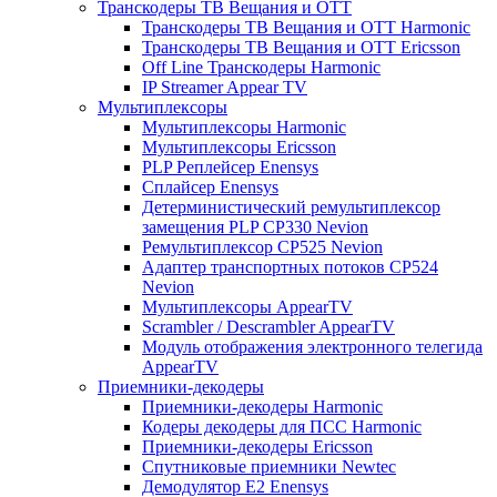
Транскодеры ТВ Вещания и ОТТ
Транскодеры ТВ Вещания и ОТТ Harmonic
Транскодеры ТВ Вещания и ОТТ Ericsson
Off Line Транскодеры Harmonic
IP Streamer Appear TV
Мультиплексоры
Мультиплексоры Harmonic
Мультиплексоры Ericsson
PLP Реплейсер Enensys
Сплайсер Enensys
Детерминистический ремультиплексор
замещения PLP CP330 Nevion
Ремультиплексор CP525 Nevion
Адаптер транспортных потоков CP524
Nevion
Мультиплексоры AppearTV
Scrambler / Descrambler AppearTV
Модуль отображения электронного телегида
AppearTV
Приемники-декодеры
Приемники-декодеры Harmonic
Кодеры декодеры для ПСС Harmonic
Приемники-декодеры Ericsson
Спутниковые приемники Newtec
Демодулятор Е2 Enensys