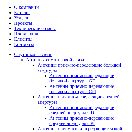
О компании
Каталог
Услуги
Проекты
Технические обзоры
Поставщики
Клиенты
Контакты
Спутниковая связь
Антенны спутниковой связи
Антенны приемно-передающие большой
апертуры
Антенны приемно-передающие
большой апертуры GD
Антенны приемно-передающие
большой апертуры CPI
Антенны приемно-передающие средней
апертуры
Антенны приемно-передающие
средней апертуры GD
Антенны приемно-передающие
средней апертуры CPI
Антенны приемные и передающие малой