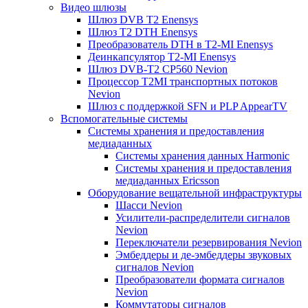
Видео шлюзы
Шлюз DVB T2 Enensys
Шлюз T2 DTH Enensys
Преобразователь DTH в T2-MI Enensys
Деинкапсулятор T2-MI Enensys
Шлюз DVB-T2 CP560 Nevion
Процессор T2MI транспортных потоков
Nevion
Шлюз с поддержкой SFN и PLP AppearTV
Вспомогательные системы
Системы хранения и предоставления
медиаданных
Системы хранения данных Harmonic
Системы хранения и предоставления
медиаданных Ericsson
Оборудование вещательной инфраструктуры
Шасси Nevion
Усилители-распределители сигналов
Nevion
Переключатели резервирования Nevion
Эмбеддеры и де-эмбеддеры звуковых
сигналов Nevion
Преобразователи формата сигналов
Nevion
Коммутаторы сигналов