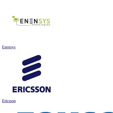
Enensys
Ericsson