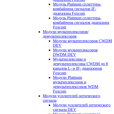
Модуль Platinum сплиттера-
комбайнера сигналов IF-
диапазона Foxcom
Модуль Platinum сплиттера-
комбайнера сигналов диапазона
Foxcom
Модули мультиплексоров/
демультиплексоров
Модули мультиплексоров CWDM
DEV
Модули мультиплексоров
DWDM DEV
Мультиплексоры и
демультиплексоры CWDM до 8
каналов L- и IF- диапазонов
Foxcom
Модули Platinum
мультиплексоров и
демультиплексоров WDM
Foxcom
Модули усилителей оптического
сигнала
Модули усилителей оптического
сигнала DEV