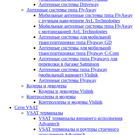
Антенные системы Driveway
Антенные системы типа FlyAway
Мобильные антенные системы типа FlyAway
с ручным наведением AvL Technologies
Мобильные антенные системы типа FlyAway
с моторизацией AvL Technologies
Антенные системы для мобильной
транспортировки типа Flyaway GD
Антенные системы для мобильной
транспортировки типа Flyaway C-Com
Антенные системы типа Flyaways для
перевозки в багаже Satmisson
Антенные системы типа Flyaway
(мобильный вариант) Vislink
Антенные системы Flyaway
Кодеры и декодеры
Кодеры и декодеры Vislink
Контроллеры и модемы
Контроллеры и модемы Vislink
Сети VSAT
VSAT терминалы
VSAT терминалы внешнего исполнения
Advantech
VSAT терминалы и роутеры стоечного
исполнения Advantech