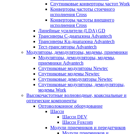
Спутниковые конверторы частот Work
Конверторы частоты стоечного
исполнения Cross
Конверторы частоты внешнего
исполнения Cross
Линейные усилители (LDA) GD
Трансиверы С-диапазона Advantech
Трансиверы Ku-диапазона Advantech
Тест-трансляторы Advantech
Модуляторы, демодуляторы, модемы, приемники
Модуляторы, демодуляторы, модемы,
приемники Advantech
Спутниковые модуляторы Newtec
Спутниковые модемы Newtec
Спутниковые демодуляторы Newtec
Спутниковые модуляторы, демодуляторы,
модемы Work
Высокочастотные волноводные, коаксиальные и
оптические компоненты
Оптоволоконное оборудование
Шасси
Шасси DEV
Шасси Foxcom
Модули приемников и передатчиков
Модули приемников и