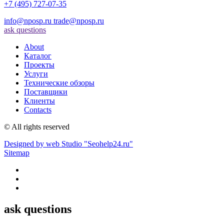
+7 (495) 727-07-35
info@nposp.ru
trade@nposp.ru
ask questions
About
Каталог
Проекты
Услуги
Технические обзоры
Поставщики
Клиенты
Contacts
© All rights reserved
Designed by web Studio "Seohelp24.ru"
Sitemap
ask questions