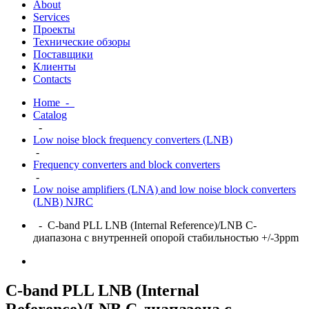
About
Services
Проекты
Технические обзоры
Поставщики
Клиенты
Contacts
Home
-
Catalog
-
Low noise block frequency converters (LNB)
-
Frequency converters and block converters
-
Low noise amplifiers (LNA) and low noise block converters
(LNB) NJRC
- C-band PLL LNB (Internal Reference)/LNB С-
диапазона с внутренней опорой стабильностью +/-3ppm
C-band PLL LNB (Internal
Reference)/LNB С-диапазона с