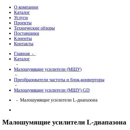
О компании
Каталог
Услуги
Проекты
Технические обзоры
Поставщики
Клиенты
Контакты
Главная
-
Каталог
-
Малошумящие усилители (МШУ)
-
Преобразователи частоты и блок-конверторы
-
Малошумящие усилители (МШУ) GD
- Малошумящие усилители L-диапазона
Малошумящие усилители L-диапазона