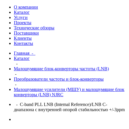
О компании
Каталог
Услуги
Проекты
Технические обзоры
Поставщики
Клиенты
Контакты
Главная
-
Каталог
-
Малошумящие блок-конверторы частоты (LNB)
-
Преобразователи частоты и блок-конверторы
-
Малошумящие усилители (МШУ) и малошумящие блок
конверторы (LNB) NJRC
- C-band PLL LNB (Internal Reference)/LNB С-
диапазона с внутренней опорой стабильностью +/-3ppm